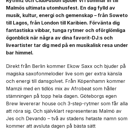
Rythmz och ClubFusion bjuder vi i sommar in till
Malmös ultimata utomhusfest. En dag fylld av
musik, kultur, energi och gemenskap – från Soweto
till Lagos, från London till Karibien. Förvänta dig
fantastiska vibbar, tunga rytmer och oförglömliga
ögonblick när några av dina favorit-DJ:s och
liveartister tar dig med på en musikalisk resa under
bar himmel.
Direkt från Berlin kommer Ekow Saxx och bjuder på
magiska saxofonmelodier live som ger extra känsla
och energi till dansgolvet. Från Köpenhamn kommer
Mamzii med en tidlös mix av Afrobeat som håller
stämningen på topp hela dagen. Göteborgs egen
Brew levererar house och 3-step-rytmer som får alla
att röra sig. Och självklart representeras Malmö av
Jes och Devando – två av stadens hetaste namn som
kommer att avsluta dagen på bästa sätt