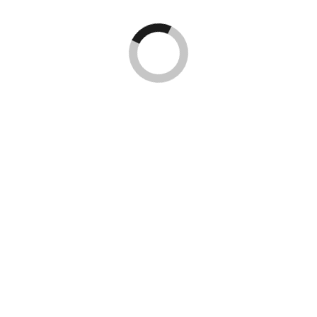
NEXT UP
Bad Bunny i Stockholm -här är
bilderna
Kingsize Magazine är Skandinaviens största tidning
och digitala nyhetsportal för populärkultur inom
musik, konserter/festivaler, film/TV, sport, dator/tv-
spel, streetwear och samhälle/debatt.
Tf. ansvarig utgivare: Jonas Källgren