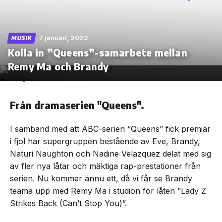
7 januari, 2022
MUSIK
Kolla in ”Queens”-samarbete mellan
Skip
to
Remy Ma och Brandy
the
content
Från dramaserien "Queens".
I samband med att ABC-serien “Queens” fick premiär
i fjol har supergruppen bestående av Eve, Brandy,
Naturi Naughton och Nadine Velazquez delat med sig
av fler nya låtar och mäktiga rap-prestationer från
serien. Nu kommer ännu ett, då vi får se Brandy
teama upp med Remy Ma i studion för låten ”Lady Z
Strikes Back (Can’t Stop You)”.