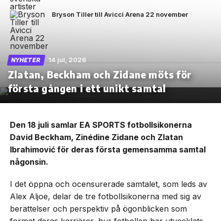
Bryson Tiller till Avicci Arena 22 november
14 jul, 2026
NYHETER
Zlatan, Beckham och Zidane möts för
första gången i ett unikt samtal
Den 18 juli samlar EA SPORTS fotbollsikonerna
David Beckham, Zinédine Zidane och Zlatan
Ibrahimović för deras första gemensamma samtal
någonsin.
I det öppna och ocensurerade samtalet, som leds av
Alex Aljoe, delar de tre fotbollsikonerna med sig av
berättelser och perspektiv på ögonblicken som
format deras karriärer, hur fotbollen har utvecklats