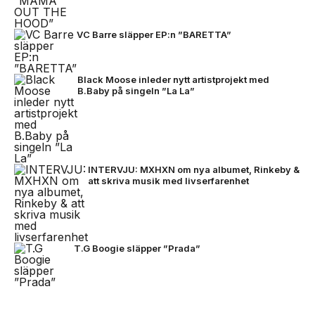
VC Barre släpper EP:n ”BARETTA”
Black Moose inleder nytt artistprojekt med
B.Baby på singeln ”La La”
INTERVJU: MXHXN om nya albumet, Rinkeby &
att skriva musik med livserfarenhet
T.G Boogie släpper ”Prada”