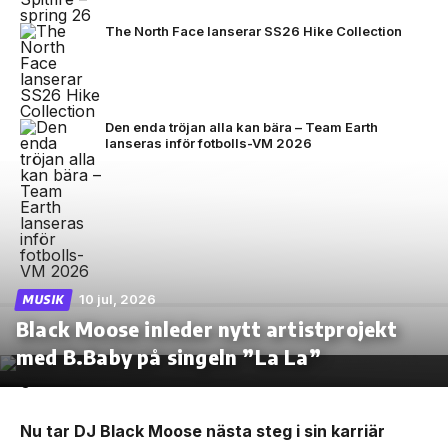
The North Face lanserar SS26 Hike Collection
Den enda tröjan alla kan bära – Team Earth
lanseras inför fotbolls-VM 2026
10 jul, 2026
MUSIK
Black Moose inleder nytt artistprojekt
med B.Baby på singeln ”La La”
Nu tar DJ Black Moose nästa steg i sin karriär