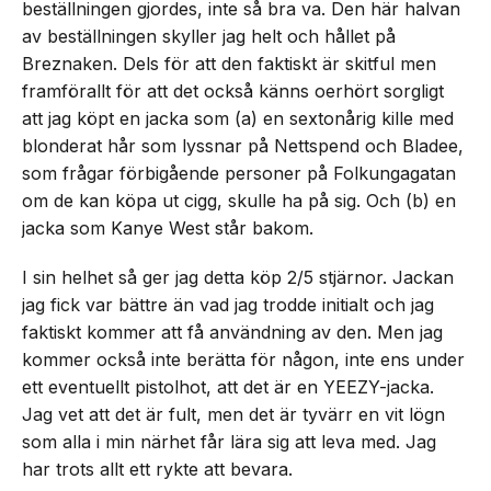
beställningen gjordes, inte så bra va. Den här halvan
av beställningen skyller jag helt och hållet på
Breznaken. Dels för att den faktiskt är skitful men
framförallt för att det också känns oerhört sorgligt
att jag köpt en jacka som (a) en sextonårig kille med
blonderat hår som lyssnar på Nettspend och Bladee,
som frågar förbigående personer på Folkungagatan
om de kan köpa ut cigg, skulle ha på sig. Och (b) en
jacka som Kanye West står bakom.
I sin helhet så ger jag detta köp 2/5 stjärnor. Jackan
jag fick var bättre än vad jag trodde initialt och jag
faktiskt kommer att få användning av den. Men jag
kommer också inte berätta för någon, inte ens under
ett eventuellt pistolhot, att det är en YEEZY-jacka.
Jag vet att det är fult, men det är tyvärr en vit lögn
som alla i min närhet får lära sig att leva med. Jag
har trots allt ett rykte att bevara.