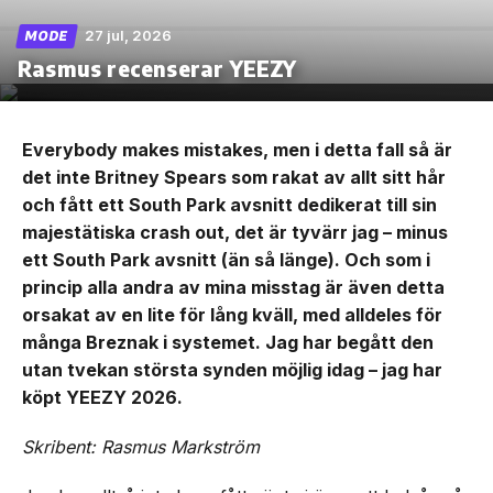
27 jul, 2026
MODE
Rasmus recenserar YEEZY
Everybody makes mistakes, men i detta fall så är
det inte Britney Spears som rakat av allt sitt hår
och fått ett South Park avsnitt dedikerat till sin
majestätiska crash out, det är tyvärr jag – minus
ett South Park avsnitt (än så länge). Och som i
princip alla andra av mina misstag är även detta
orsakat av en lite för lång kväll, med alldeles för
många Breznak i systemet. Jag har begått den
utan tvekan största synden möjlig idag – jag har
köpt YEEZY 2026.
Skribent: Rasmus Markström