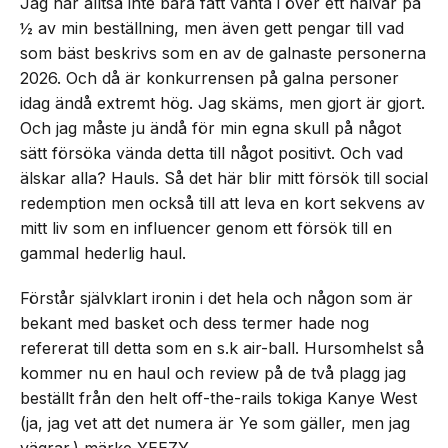
Jag har alltså inte bara fått vänta i över ett halvår på
½ av min beställning, men även gett pengar till vad
som bäst beskrivs som en av de galnaste personerna
2026. Och då är konkurrensen på galna personer
idag ändå extremt hög. Jag skäms, men gjort är gjort.
Och jag måste ju ändå för min egna skull på något
sätt försöka vända detta till något positivt. Och vad
älskar alla? Hauls. Så det här blir mitt försök till social
redemption men också till att leva en kort sekvens av
mitt liv som en influencer genom ett försök till en
gammal hederlig haul.
Förstår självklart ironin i det hela och någon som är
bekant med basket och dess termer hade nog
refererat till detta som en s.k air-ball. Hursomhelst så
kommer nu en haul och review på de två plagg jag
beställt från den helt off-the-rails tokiga Kanye West
(ja, jag vet att det numera är Ye som gäller, men jag
vägrar.) märke YEEZY.