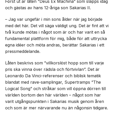
Först ut är låten ”Deus Ex Machina” som släpps idag
och gästas av hans 12-åriga son Sakarias II.
– Jag var ungefär i min sons ålder när jag började
med det här. Det vill säga väldigt ung. Det är fint att vi
två kunde mötas i något som är och har varit en så
fundamental plattform för mig, både för att uttrycka
egna idéer och möta andras, berättar Sakarias i ett
pressmeddelande.
Låten beskrivs som ”villkorslöst hopp som till varje
pris ska vinna över rädsla och förtvivlan”. Det är
Leonardo Da Vinci-referenser och biblisk tematik
blandat med rave-samplingar, Supertramps ”The
Logical Song” och stråkar som vill öppna dörren till
världen bortom den här världen – något som har
varit utgångspunkten i Sakarias musik genom åren
och som är mer närvarande nu än någonsin tidigare.