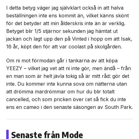
I detta betyg väger jag självklart också in att halva
beställningen inte ens kommit än, vilket känns skönt
för det betyder att min ålderskris inte än är verklig.
Betyget blir 1/5 stjärnor sekunden jag hämtat ut
jackan och lagt upp den på Vinted i hopp om att Isak,
16 år, köpt den för att var coolast på skolgården.
Om ni mot förmodan går i tankarna av att köpa
YEEZY – vilket jag vet att ni inte gör, men ändå – från
en man som är helt jävla tokig så är mitt råd: gör det
inte. Du kommer inte kunna sova om nätterna utan
att drömma mardrömmar om hur du blir totalt
cancelled, och som pricken över i:et så fick du inte
ens en cameo i den senaste säsongen av South Park.
Senaste från Mode