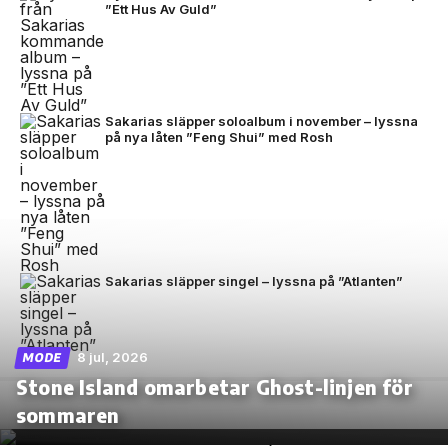
”Ett Hus Av Guld”
Sakarias släpper soloalbum i november – lyssna
på nya låten ”Feng Shui” med Rosh
Sakarias släpper singel – lyssna på ”Atlanten”
8 jul, 2026
MODE
Stone Island omarbetar Ghost-linjen för
sommaren