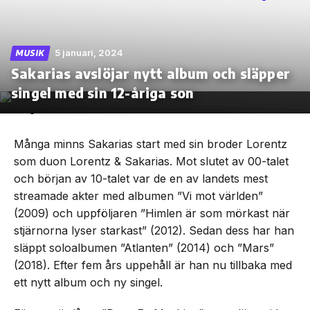
5 januari, 2024
MUSIK
Sakarias avslöjar nytt album och släpper
Skip
to
singel med sin 12-åriga son
the
content
Många minns Sakarias start med sin broder Lorentz
som duon Lorentz & Sakarias. Mot slutet av 00-talet
och början av 10-talet var de en av landets mest
streamade akter med albumen ”Vi mot världen”
(2009) och uppföljaren ”Himlen är som mörkast när
stjärnorna lyser starkast” (2012). Sedan dess har han
släppt soloalbumen ”Atlanten” (2014) och ”Mars”
(2018). Efter fem års uppehåll är han nu tillbaka med
ett nytt album och ny singel.