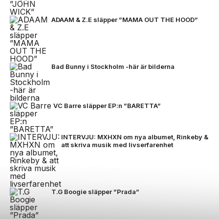
ADAAM & Z.E släpper ”MAMA OUT THE HOOD”
Bad Bunny i Stockholm -här är bilderna
VC Barre släpper EP:n ”BARETTA”
INTERVJU: MXHXN om nya albumet, Rinkeby &
att skriva musik med livserfarenhet
T.G Boogie släpper ”Prada”