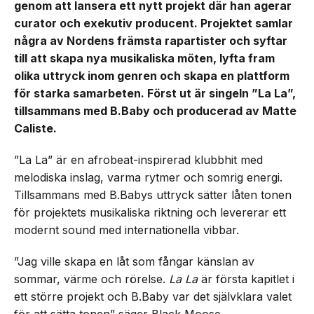
genom att lansera ett nytt projekt där han agerar
curator och exekutiv producent. Projektet samlar
några av Nordens främsta rapartister och syftar
till att skapa nya musikaliska möten, lyfta fram
olika uttryck inom genren och skapa en plattform
för starka samarbeten. Först ut är singeln ”La La”,
tillsammans med B.Baby och producerad av Matte
Caliste.
”La La” är en afrobeat-inspirerad klubbhit med
melodiska inslag, varma rytmer och somrig energi.
Tillsammans med B.Babys uttryck sätter låten tonen
för projektets musikaliska riktning och levererar ett
modernt sound med internationella vibbar.
”Jag ville skapa en låt som fångar känslan av
sommar, värme och rörelse.
La La
är första kapitlet i
ett större projekt och B.Baby var det självklara valet
för att sätta tonen” säger Black Moose.