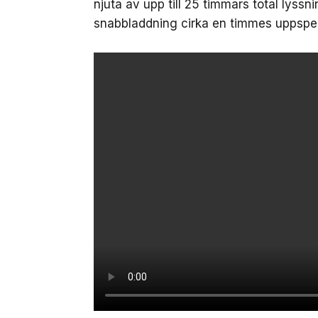
njuta av upp till 25 timmars total lyssni
snabbladdning cirka en timmes uppspel