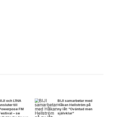
BIJI och L1NA
BIJI samarbetar med
ansluter till
Håkan Hellström på
Powerpose FM
ny låt: ”Oväntad men
Festival – se
självklar”