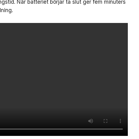
ngstid. När batteriet börjar ta slut ger fem minuters
ning.