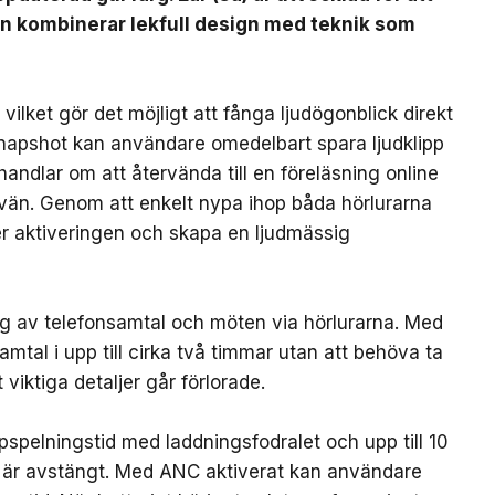
en kombinerar lekfull design med teknik som
ilket gör det möjligt att fånga ljudögonblick direkt
Snapshot kan användare omedelbart spara ljudklipp
handlar om att återvända till en föreläsning online
 vän. Genom att enkelt nypa ihop båda hörlurarna
ter aktiveringen och skapa en ljudmässig
ing av telefonsamtal och möten via hörlurarna. Med
mtal i upp till cirka två timmar utan att behöva ta
 viktiga detaljer går förlorade.
ppspelningstid med laddningsfodralet och upp till 10
 är avstängt. Med ANC aktiverat kan användare