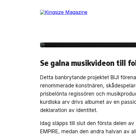
Skip
Robin Nazari och Mace
to
the
första delen av självb
content
debutalbumet ”BIJI”
Se galna musikvideon till fo
Detta banbrytande projektet BIJI fören
renommerade konstnären, skådespelar
prisbelönta regissören och musikproduc
kurdiska arv drivs albumet av en passion 
deklaration av identitet.
Idag släpps till slut den första delen a
EMPIRE, medan den andra halvan av al