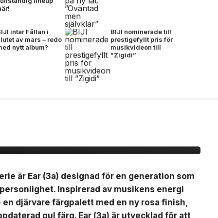
fullständig lineup
här!
IJI intar Fållan i
BIJI nominerade till
lutet av mars – redo
prestigefyllt pris för
med nytt album?
musikvideon till
”Zigidi”
(3a)
erie är Ear (3a) designad för en generation som
 personlighet. Inspirerad av musikens energi
) en djärvare färgpalett med en ny rosa finish,
pdaterad gul färg. Ear (3a) är utvecklad för att