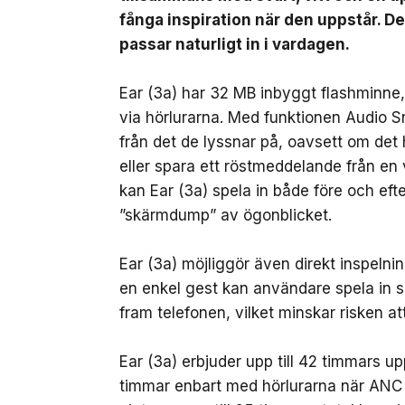
fånga inspiration när den uppstår. D
passar naturligt in i vardagen.
Ear (3a) har 32 MB inbyggt flashminne, v
via hörlurarna. Med funktionen Audio 
från det de lyssnar på, oavsett om det 
eller spara ett röstmeddelande från en
kan Ear (3a) spela in både före och ef
”skärmdump” av ögonblicket.
Ear (3a) möjliggör även direkt inspeln
en enkel gest kan användare spela in sa
fram telefonen, vilket minskar risken att
Ear (3a) erbjuder upp till 42 timmars u
timmar enbart med hörlurarna när ANC