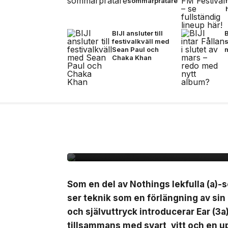
sommarpratare
BIJI ansluter till
B
festivalkväll med
s
Sean Paul och
Chaka Khan
7 jul, 2026
NYHETER
Nothing lanserar Ear 
Som en del av Nothings lekfulla (a)-s
ser teknik som en förlängning av sin
och självuttryck introducerar Ear (3a
tillsammans med svart, vitt och en up