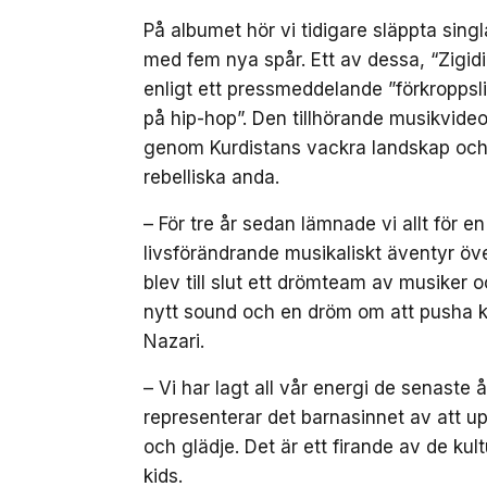
På albumet hör vi tidigare släppta sin
med fem nya spår. Ett av dessa, “Zigid
enligt ett pressmeddelande ”förkroppslig
på hip-hop”. Den tillhörande musikvide
genom Kurdistans vackra landskap och 
rebelliska anda.
– För tre år sedan lämnade vi allt för 
livsförändrande musikaliskt äventyr öv
blev till slut ett drömteam av musiker 
nytt sound och en dröm om att pusha k
Nazari.
– Vi har lagt all vår energi de senaste 
representerar det barnasinnet av att u
och glädje. Det är ett firande av de kul
kids.