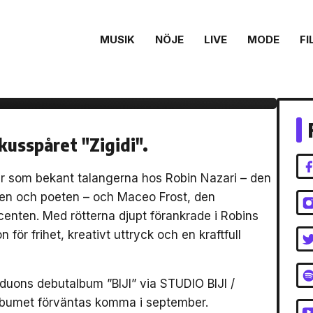
o Frost släpper
MUSIK
NÖJE
LIVE
MODE
FI
etitlade
kusspåret "Zigidi".
ar som bekant talangerna hos Robin Nazari – den
en och poeten – och Maceo Frost, den
enten. Med rötterna djupt förankrade i Robins
för frihet, kreativt uttryck och en kraftfull
v duons debutalbum ”BIJI” via STUDIO BIJI /
bumet förväntas komma i september.