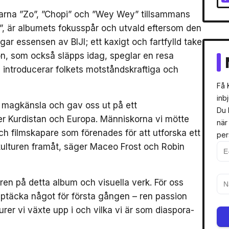
glarna ”Zo”, ”Chopi” och ”Wey Wey” tillsammans
i”, är albumets fokusspår och utvald eftersom den
ar essensen av BIJI; ett kaxigt och fartfylld take
on, som också släpps idag, speglar en resa
introducerar folkets motståndskraftiga och
Få 
inb
en magkänsla och gav oss ut på ett
Du 
er Kurdistan och Europa. Människorna vi mötte
när
och filmskapare som förenades för att utforska ett
per
ulturen framåt, säger Maceo Frost och Robin
åren på detta album och visuella verk. För oss
pptäcka något för första gången – ren passion
turer vi växte upp i och vilka vi är som diaspora-