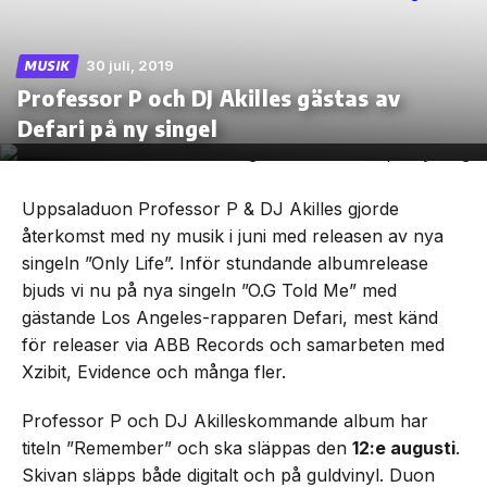
30 juli, 2019
MUSIK
Professor P och DJ Akilles gästas av
Skip
Defari på ny singel
to
the
content
Uppsaladuon Professor P & DJ Akilles gjorde
återkomst med ny musik i juni med releasen av nya
singeln ”Only Life”. Inför stundande albumrelease
bjuds vi nu på nya singeln ”O.G Told Me” med
gästande Los Angeles-rapparen Defari, mest känd
för releaser via ABB Records och samarbeten med
Xzibit, Evidence och många fler.
Professor P och DJ Akilleskommande album har
titeln ”Remember” och ska släppas den
12:e augusti
.
Skivan släpps både digitalt och på guldvinyl. Duon