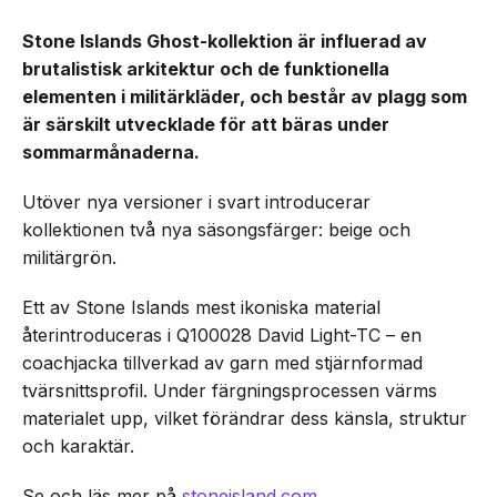
Stone Islands Ghost-kollektion är influerad av
brutalistisk arkitektur och de funktionella
elementen i militärkläder, och består av plagg som
är särskilt utvecklade för att bäras under
sommarmånaderna.
Utöver nya versioner i svart introducerar
kollektionen två nya säsongsfärger: beige och
militärgrön.
Ett av Stone Islands mest ikoniska material
återintroduceras i Q100028 David Light-TC – en
coachjacka tillverkad av garn med stjärnformad
tvärsnittsprofil. Under färgningsprocessen värms
materialet upp, vilket förändrar dess känsla, struktur
och karaktär.
Se och läs mer på
stoneisland.com