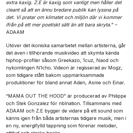
extra kaxig. Z.E är kaxig som vanligt men håller det
cleant så att en ännu bredare publik kan lyssna på
det. Vi pratar om klimatet och miljön där vi kommer
ifrån på ett mer poetiskt sätt än att bara skryta.
” –
ADAAM
Utöver det ikoniska samarbetet mellan artisterna, går
det även i tillhörande musikvideo att skymta kända
hiphop-profiler såsom Greekazo, 1cuz, Naod och
nykomlingen N1cho. Videon är regisserad av Mogz,
som tidigare stått bakom uppmärksammade
produktioner för bland annat Aden, Asme och Einar.
“MAMA OUT THE HOOD” är producerad av Philippe
och Stek Gonzalez för nblnation. Tillsammans med
ADAAM och Z.E bygger de vidare på ett sound som
känns igen från båda artisternas tidigare musik, men i
en ny, energifylld tappning som förenar melodier,
attityd och starka hooks.