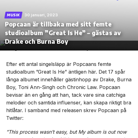
30 januari, 2023
MUSIK
Popcaan är tillbaka med sitt femte
studioalbum ”Great Is He” – gästas av
Skip
to
Drake och Burna Boy
the
content
Efter ett antal singelsläpp är Popcaans femte
studioalbum ”Great Is He” äntligen här. Det 17 spår
långa albumet innehåller gästinhopp av Drake, Burna
Boy, Toni Ann-Singh och Chronic Law. Popcaan
bevisar än en gång att han, tack vare sina catchiga
melodier och samtida influenser, kan skapa riktigt bra
hitlåtar. I samband med releasen skrev Popcaan på
Twitter:
”This process wasn’t easy, but My album is out now