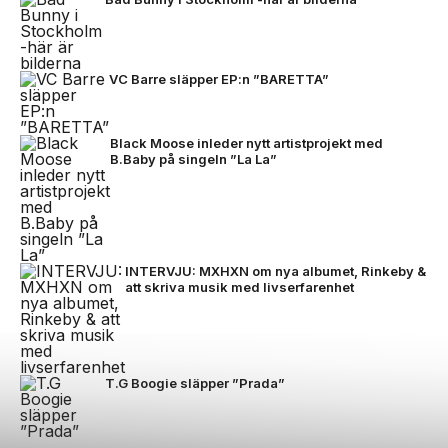
VC Barre släpper EP:n ”BARETTA”
Black Moose inleder nytt artistprojekt med
B.Baby på singeln ”La La”
INTERVJU: MXHXN om nya albumet, Rinkeby &
att skriva musik med livserfarenhet
T.G Boogie släpper ”Prada”