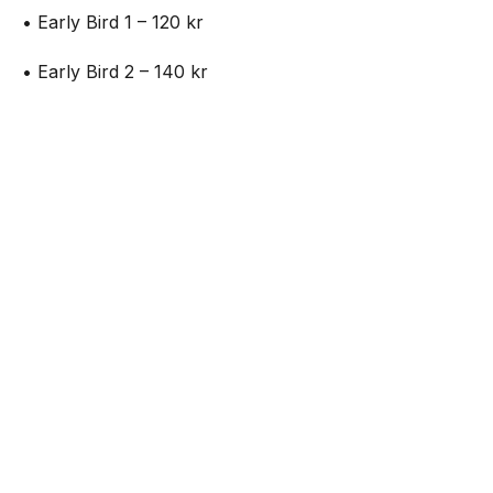
• Early Bird 1 – 120 kr
• Early Bird 2 – 140 kr
• Standard 1 – 160 kr
NEXT UP
Outside – open air party på Plan B
• Standard 2 – 180 kr
• Entré på plats – 200 kr
Biljetter:
https://www.nortic.se/ticket/event/82699
Mat kommer att finnas tillgänglig under hela dagen.
Senaste från Live
Nothing lanserar Club Nothing -ansök om
10.000kr att starta event för