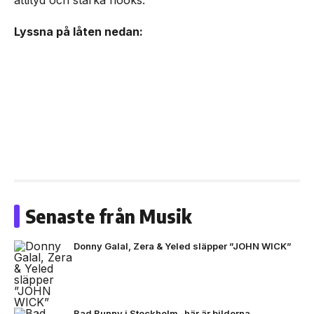
Lyssna på låten nedan:
Senaste från Musik
Donny Galal, Zera & Yeled släpper ”JOHN WICK”
Bad Bunny i Stockholm -här är bilderna