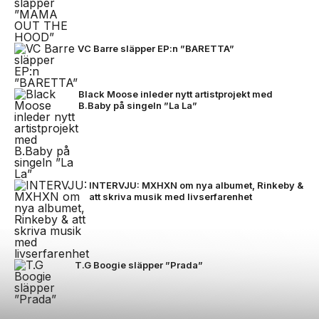
VC Barre släpper EP:n ”BARETTA”
Black Moose inleder nytt artistprojekt med
B.Baby på singeln ”La La”
INTERVJU: MXHXN om nya albumet, Rinkeby &
att skriva musik med livserfarenhet
T.G Boogie släpper ”Prada”