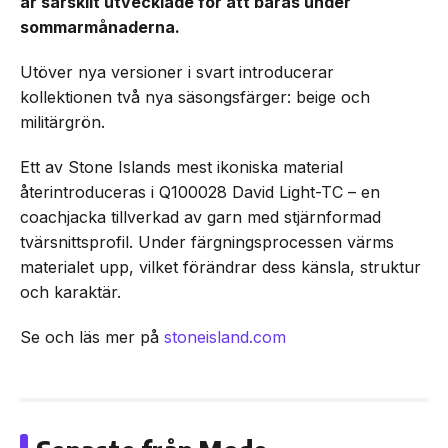
är särskilt utvecklade för att bäras under
sommarmånaderna.
Utöver nya versioner i svart introducerar
kollektionen två nya säsongsfärger: beige och
militärgrön.
Ett av Stone Islands mest ikoniska material
återintroduceras i Q100028 David Light-TC – en
coachjacka tillverkad av garn med stjärnformad
tvärsnittsprofil. Under färgningsprocessen värms
materialet upp, vilket förändrar dess känsla, struktur
och karaktär.
Se och läs mer på
stoneisland.com