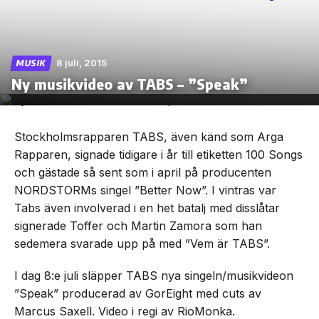
8 juli, 2015
MUSIK
Skip
Ny musikvideo av TABS – ”Speak”
to
the
content
Stockholmsrapparen TABS, även känd som Arga
Rapparen, signade tidigare i år till etiketten 100 Songs
och gästade så sent som i april på producenten
NORDSTORMs singel ”Better Now”. I vintras var
Tabs även involverad i en het batalj med disslåtar
signerade Toffer och Martin Zamora som han
sedemera svarade upp på med ”Vem är TABS”.
I dag 8:e juli släpper TABS nya singeln/musikvideon
”Speak” producerad av GorEight med cuts av
Marcus Saxell. Video i regi av RioMonka.