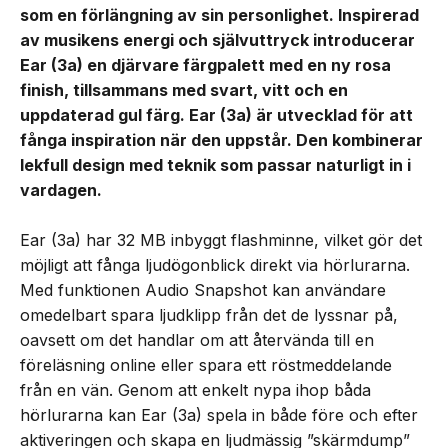
som en förlängning av sin personlighet. Inspirerad
av musikens energi och självuttryck introducerar
Ear (3a) en djärvare färgpalett med en ny rosa
finish, tillsammans med svart, vitt och en
uppdaterad gul färg. Ear (3a) är utvecklad för att
fånga inspiration när den uppstår. Den kombinerar
lekfull design med teknik som passar naturligt in i
vardagen.
Ear (3a) har 32 MB inbyggt flashminne, vilket gör det
möjligt att fånga ljudögonblick direkt via hörlurarna.
Med funktionen Audio Snapshot kan användare
omedelbart spara ljudklipp från det de lyssnar på,
oavsett om det handlar om att återvända till en
föreläsning online eller spara ett röstmeddelande
från en vän. Genom att enkelt nypa ihop båda
hörlurarna kan Ear (3a) spela in både före och efter
aktiveringen och skapa en ljudmässig ”skärmdump”