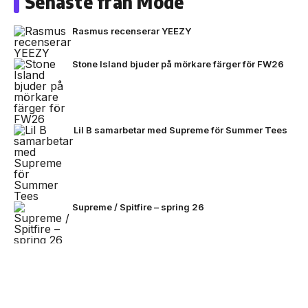
Senaste från Mode
Rasmus recenserar YEEZY
Stone Island bjuder på mörkare färger för FW26
Lil B samarbetar med Supreme för Summer Tees
Supreme / Spitfire – spring 26
The North Face lanserar SS26 Hike Collection
NEXT UP
Stone Island omarbetar Ghost-
linjen för sommaren