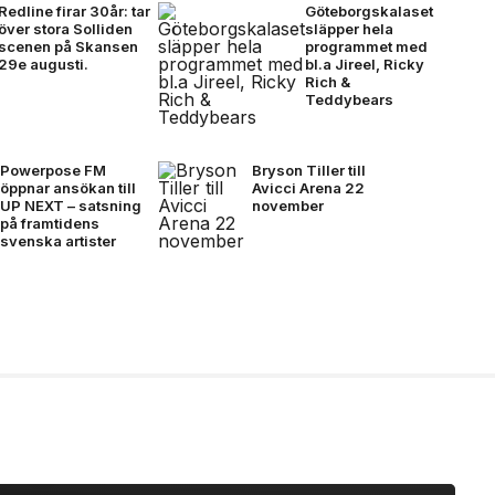
Redline firar 30år: tar
Göteborgskalaset
över stora Solliden
släpper hela
scenen på Skansen
programmet med
29e augusti.
bl.a Jireel, Ricky
Rich &
Teddybears
Powerpose FM
Bryson Tiller till
öppnar ansökan till
Avicci Arena 22
UP NEXT – satsning
november
på framtidens
svenska artister
(3a)