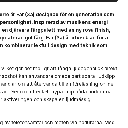
erie är Ear (3a) designad för en generation som
 personlighet. Inspirerad av musikens energi
) en djärvare färgpalett med en ny rosa finish,
pdaterad gul färg. Ear (3a) är utvecklad för att
en kombinerar lekfull design med teknik som
ilket gör det möjligt att fånga ljudögonblick direkt
Snapshot kan användare omedelbart spara ljudklipp
handlar om att återvända till en föreläsning online
 vän. Genom att enkelt nypa ihop båda hörlurarna
ter aktiveringen och skapa en ljudmässig
ing av telefonsamtal och möten via hörlurarna. Med