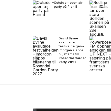
Outside – open air
party på Plan B
David Byrne
avslutade
festivalhelgen –
imorgon släpps
biljetterna till
Rosendal Garden
Party 2027
7 jul, 2026
NYHETER
Nothing lanserar Ear 