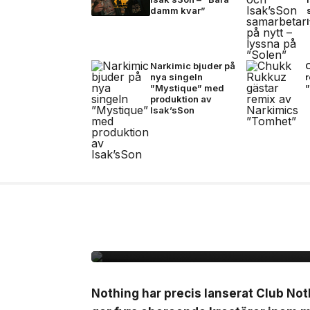
damm kvar”
Narkimic bjuder på
nya singeln
”Mystique” med
produktion av
Isak’sSon
2 jul, 2026
LIVE
Nothing lanserar Clu
10.000kr att starta e
Nothing har precis lanserat Club No