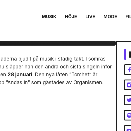
MUSIK
NÖJE
LIVE
MODE
FI
Tomhet” – produktion
erna bjudit på musik i stadig takt. I somras
 släpper han den andra och sista singeln inför
den
28 januari
. Den nya låten ”Tomhet” är
 upp ”Andas in” som gästades av Organismen.