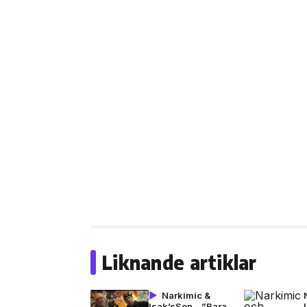
Liknande artiklar
Narkimic &
Isak’sSon – ”Bara