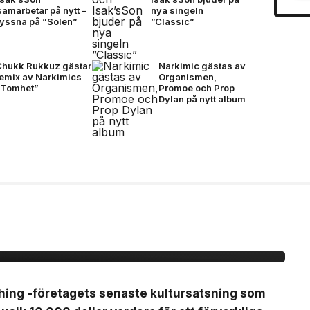
samarbetar på nytt –
nya singeln
lyssna på ”Solen”
”Classic”
Chukk Rukkuz gästar
Narkimic gästas av
remix av Narkimics
Organismen,
”Tomhet”
Promoe och Prop
Dylan på nytt album
b Nothing -ansök om
vent för
thing -företagets senaste kultursatsning som