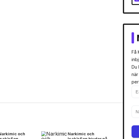
Få 
inb
Du 
när
per
Narkimic och
Narkimic och
Isak’sSon
Isak’sSon bjuder på