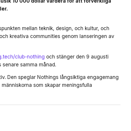
sik 10 000 dollar vardera för att förverkliga
ler.
gspunkten mellan teknik, design, och kultur, och
 och kreativa communities genom lanseringen av
ng.tech/club-nothing
och stänger den 9 augusti
as senare samma månad.
iativ. Den speglar Nothings långsiktiga engagemang
och människorna som skapar meningsfulla