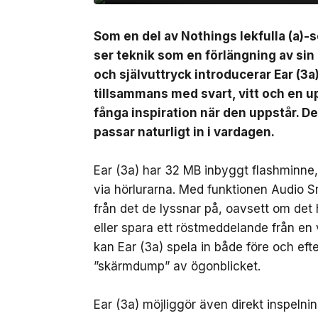
Som en del av Nothings lekfulla (a)-s
ser teknik som en förlängning av sin
och självuttryck introducerar Ear (3a
tillsammans med svart, vitt och en up
fånga inspiration när den uppstår. D
passar naturligt in i vardagen.
Ear (3a) har 32 MB inbyggt flashminne, v
via hörlurarna. Med funktionen Audio 
från det de lyssnar på, oavsett om det 
eller spara ett röstmeddelande från en
kan Ear (3a) spela in både före och ef
”skärmdump” av ögonblicket.
Ear (3a) möjliggör även direkt inspeln