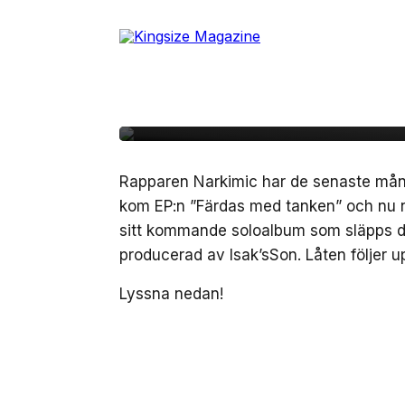
Skip
to
14 januari, 2022
MUSIK
the
Narkimic bjuder på ”
content
av Isak’sSon
Rapparen Narkimic har de senaste månad
kom EP:n ”Färdas med tanken” och nu nu
sitt kommande soloalbum som släpps 
producerad av Isak’sSon. Låten följer
Lyssna nedan!