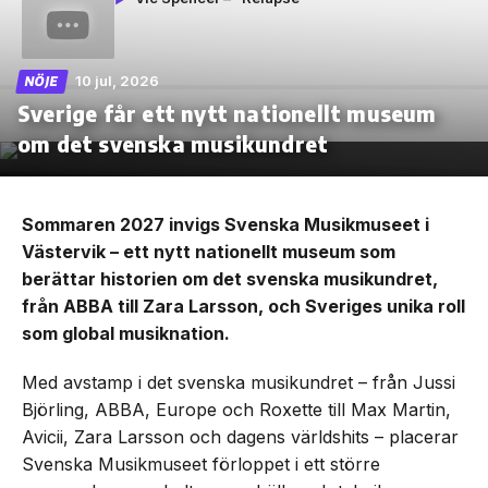
10 jul, 2026
NÖJE
Sverige får ett nytt nationellt museum
om det svenska musikundret
Sommaren 2027 invigs Svenska Musikmuseet i
Västervik – ett nytt nationellt museum som
berättar historien om det svenska musikundret,
från ABBA till Zara Larsson, och Sveriges unika roll
som global musiknation.
Med avstamp i det svenska musikundret – från Jussi
Björling, ABBA, Europe och Roxette till Max Martin,
Avicii, Zara Larsson och dagens världshits – placerar
Svenska Musikmuseet förloppet i ett större