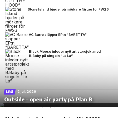
Stone Island bjuder på mörkare färger för FW26
VC Barre släpper EP:n ”BARETTA”
Black Moose inleder nytt artistprojekt med
B.Baby på singeln ”La La”
2 jul, 2026
LIVE
Outside – open air party på Plan B