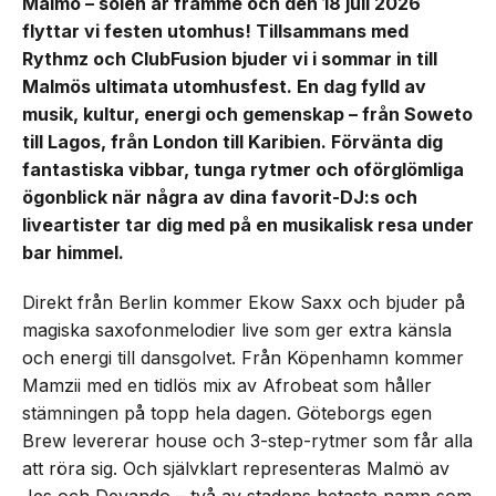
Malmö – solen är framme och den 18 juli 2026
flyttar vi festen utomhus! Tillsammans med
Rythmz och ClubFusion bjuder vi i sommar in till
Malmös ultimata utomhusfest. En dag fylld av
musik, kultur, energi och gemenskap – från Soweto
till Lagos, från London till Karibien. Förvänta dig
fantastiska vibbar, tunga rytmer och oförglömliga
ögonblick när några av dina favorit-DJ:s och
liveartister tar dig med på en musikalisk resa under
bar himmel.
Direkt från Berlin kommer Ekow Saxx och bjuder på
magiska saxofonmelodier live som ger extra känsla
och energi till dansgolvet. Från Köpenhamn kommer
Mamzii med en tidlös mix av Afrobeat som håller
stämningen på topp hela dagen. Göteborgs egen
Brew levererar house och 3-step-rytmer som får alla
att röra sig. Och självklart representeras Malmö av
Jes och Devando – två av stadens hetaste namn som