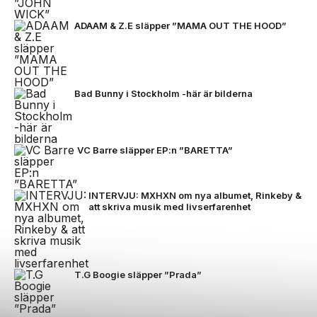
ADAAM & Z.E släpper ”MAMA OUT THE HOOD”
Bad Bunny i Stockholm -här är bilderna
VC Barre släpper EP:n ”BARETTA”
INTERVJU: MXHXN om nya albumet, Rinkeby &
att skriva musik med livserfarenhet
T.G Boogie släpper ”Prada”