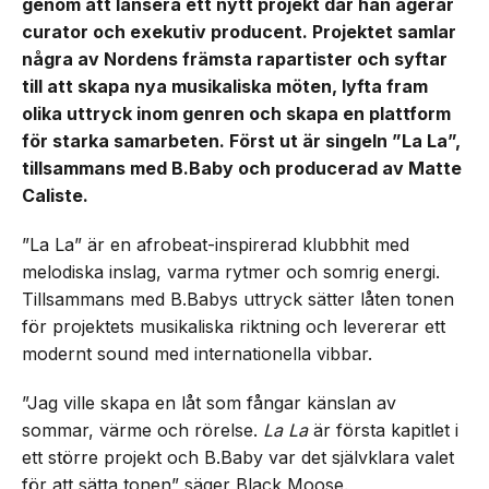
genom att lansera ett nytt projekt där han agerar
curator och exekutiv producent. Projektet samlar
några av Nordens främsta rapartister och syftar
till att skapa nya musikaliska möten, lyfta fram
olika uttryck inom genren och skapa en plattform
för starka samarbeten. Först ut är singeln ”La La”,
tillsammans med B.Baby och producerad av Matte
Caliste.
”La La” är en afrobeat-inspirerad klubbhit med
melodiska inslag, varma rytmer och somrig energi.
Tillsammans med B.Babys uttryck sätter låten tonen
för projektets musikaliska riktning och levererar ett
modernt sound med internationella vibbar.
”Jag ville skapa en låt som fångar känslan av
sommar, värme och rörelse.
La La
är första kapitlet i
ett större projekt och B.Baby var det självklara valet
för att sätta tonen” säger Black Moose.