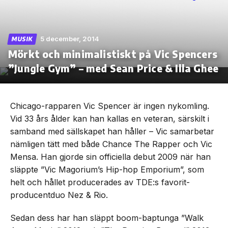
5 december, 2014
MUSIK
Mörkt och minimalistiskt på Vic Spencers
Skip
to
”Jungle Gym” – med Sean Price & Illa Ghee
the
content
Chicago-rapparen Vic Spencer är ingen nykomling.
Vid 33 års ålder kan han kallas en veteran, särskilt i
samband med sällskapet han håller – Vic samarbetar
nämligen tätt med både Chance The Rapper och Vic
Mensa. Han gjorde sin officiella debut 2009 när han
släppte ”Vic Magorium’s Hip-hop Emporium”, som
helt och hållet producerades av TDE:s favorit-
producentduo Nez & Rio.
Sedan dess har han släppt boom-baptunga ”Walk