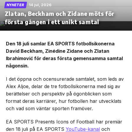
14 jul, 2026
NYHETER
Zlatan, Beckham och Zidane möts för
första gången i ett unikt samtal
Den 18 juli samlar EA SPORTS fotbollsikonerna
David Beckham, Zinédine Zidane och Zlatan
Ibrahimović för deras första gemensamma samtal
någonsin.
I det öppna och ocensurerade samtalet, som leds av
Alex Aljoe, delar de tre fotbollsikonerna med sig av
berättelser och perspektiv på ögonblicken som
format deras karriärer, hur fotbollen har utvecklats
och vad som väntar sporten framöver.
EA SPORTS Presents Icons of Football har premiär
den 18 juli på EA SPORTS
YouTube-kanal
och