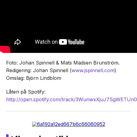
Foto: Johan Spinnell & Mats Madsen Brunström.
Redigering: Johan Spinnell (
www.jspinnell.com
)
Omslag: Björn Lindblom
Låten på Spotify:
http://open.spotify.com/track/3WunwxXjuJ7SgWETUn