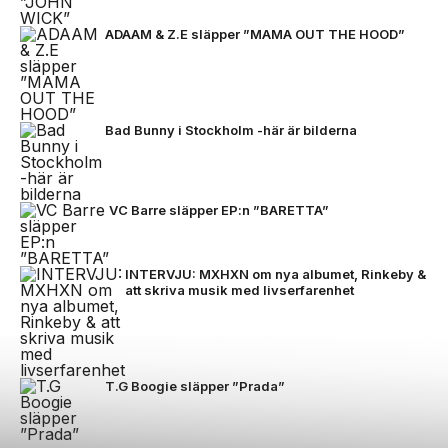
ADAAM & Z.E släpper ”MAMA OUT THE HOOD”
Bad Bunny i Stockholm -här är bilderna
VC Barre släpper EP:n ”BARETTA”
INTERVJU: MXHXN om nya albumet, Rinkeby &
att skriva musik med livserfarenhet
T.G Boogie släpper ”Prada”