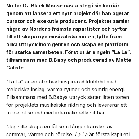
Nu tar DJ Black Moose nästa steg i sin karriär
genom att lansera ett nytt projekt där han agerar
curator och exekutiv producent. Projektet samlar
några av Nordens främsta rapartister och syftar
till att skapa nya musikaliska möten, lyfta fram
olika uttryck inom genren och skapa en plattform
för starka samarbeten. Först ut är singeln ”La La”,
tillsammans med B.Baby och producerad av Matte
Caliste.
”La La” är en afrobeat-inspirerad klubbhit med
melodiska inslag, varma rytmer och somrig energi.
Tillsammans med B.Babys uttryck sätter låten tonen
för projektets musikaliska riktning och levererar ett
modernt sound med internationella vibbar.
”Jag ville skapa en låt som fångar känslan av
sommar, värme och rörelse.
La La
är första kapitlet i