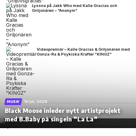
Lyssna på Jakk Who med Kalle Gracias och
Griljonären – ”Anonym”
Videopremiär – Kalle Gracias & Griljonären med
Gonza-Ra & Psykiska Krafter ”KINGZ”
10 jul, 2026
MUSIK
Black Moose inleder nytt artistprojekt
med B.Baby på singeln ”La La”