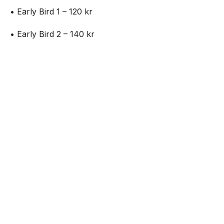
• Early Bird 1 – 120 kr
• Early Bird 2 – 140 kr
• Standard 1 – 160 kr
NEXT UP
Outside – open air party på Plan B
• Standard 2 – 180 kr
• Entré på plats – 200 kr
Biljetter:
https://www.nortic.se/ticket/event/82699
Mat kommer att finnas tillgänglig under hela dagen.
Senaste från Live
Nothing lanserar Club Nothing -ansök om
10.000kr att starta event för