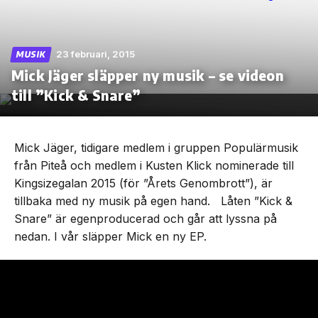
23 februari, 2015
MUSIK
Mick Jäger släpper ny musik – se videon
Skip
to
till ”Kick & Snare”
the
content
Mick Jäger, tidigare medlem i gruppen Populärmusik
från Piteå och medlem i Kusten Klick nominerade till
Kingsizegalan 2015 (för ”Årets Genombrott”), är
tillbaka med ny musik på egen hand. Låten ”Kick &
Snare” är egenproducerad och går att lyssna på
nedan. I vår släpper Mick en ny EP.