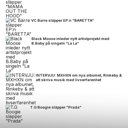
VC Barre släpper EP:n ”BARETTA”
Black Moose inleder nytt artistprojekt med
B.Baby på singeln ”La La”
INTERVJU: MXHXN om nya albumet, Rinkeby &
att skriva musik med livserfarenhet
T.G Boogie släpper ”Prada”