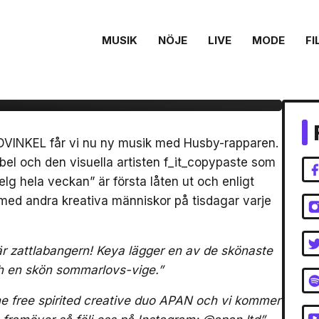
MUSIK
NÖJE
LIVE
MODE
FI
ucerade ”Helg hela
ÖDVINKEL får vi nu ny musik med Husby-rapparen.
bel och den visuella artisten f_it_copypaste som
Helg hela veckan” är första låten ut och enligt
med andra kreativa människor på tisdagar varje
här zattlabangern! Keya lägger en av de skönaste
h en skön sommarlovs-vige.”
e free spirited creative duo APAN och vi kommer