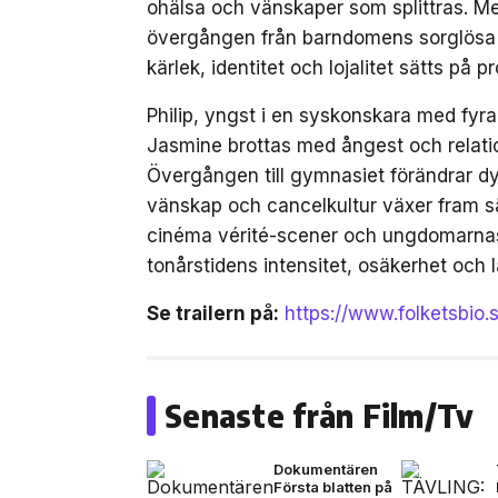
ohälsa och vänskaper som splittras. M
övergången från barndomens sorglösa da
kärlek, identitet och lojalitet sätts på pr
Philip, yngst i en syskonskara med fyr
Jasmine brottas med ångest och relation
Övergången till gymnasiet förändrar dyn
vänskap och cancelkultur växer fram sä
cinéma vérité-scener och ungdomarnas 
tonårstidens intensitet, osäkerhet och l
Se trailern på:
https://www.folketsbio.
Senaste från Film/Tv
Dokumentären
Första blatten på