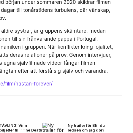
ed början under sommaren 2020 skildrar filmen
gar till tonårstidens turbulens, där vänskap,
ov.
a äldre systrar, är gruppens skämtare, medan
en till sin frånvarande pappa i Portugal.
amiken i gruppen. När konflikter kring lojalitet,
tts deras relationer på prov. Genom intervjuer,
egna självfilmade videor fångar filmen
ängtan efter att förstå sig själv och varandra.
se/film/nastan-forever/
TÄVLING: Vinn
Ny trailer för Blir du
biljetter till ”The Death
ledsen om jag dör?