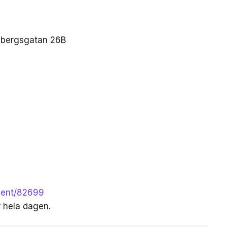
esbergsgatan 26B
event/82699
r hela dagen.