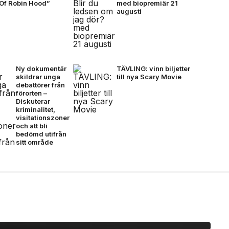
Of Robin Hood”
med biopremiär 21
augusti
Ny dokumentär
TÄVLING: vinn biljetter
skildrar unga
till nya Scary Movie
debattörer från
förorten –
Diskuterar
kriminalitet,
visitationszoner
och att bli
bedömd utifrån
sitt område
ty på Plan B