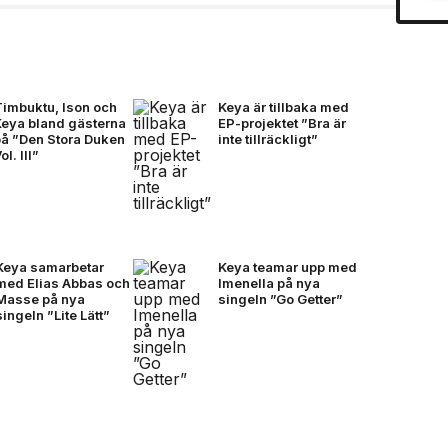
Timbuktu, Ison och
Keya är tillbaka med
Keya bland gästerna
EP-projektet ”Bra är
på ”Den Stora Duken
inte tillräckligt”
ol. III”
Keya samarbetar
Keya teamar upp med
med Elias Abbas och
Imenella på nya
Masse på nya
singeln ”Go Getter”
singeln ”Lite Lätt”