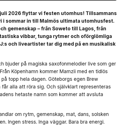
uli 2026 flyttar vi festen utomhus! Tillsammans
 i sommar in till Malmös ultimata utomhusfest.
 och gemenskap – från Soweto till Lagos, från
ntastiska vibbar, tunga rytmer och oförglömliga
J:s och liveartister tar dig med på en musikalisk
ch bjuder på magiska saxofonmelodier live som ger
et. Från Köpenhamn kommer Mamzii med en tidlös
n på topp hela dagen. Göteborgs egen Brew
år alla att röra sig. Och självklart representeras
tadens hetaste namn som kommer att avsluta
r handlar om rytm, gemenskap, mat, dans, solsken
 Ingen stress. Inga väggar. Bara bra energi.