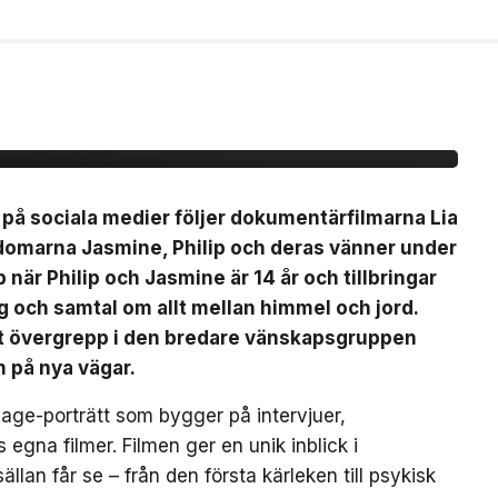
Nästan Forever” har
 21 augusti
s på sociala medier följer dokumentärfilmarna Lia
domarna Jasmine, Philip och deras vänner under
när Philip och Jasmine är 14 år och tillbringar
och samtal om allt mellan himmel och jord.
ett övergrepp i den bredare vänskapsgruppen
m på nya vägar.
-age-porträtt som bygger på intervjuer,
na filmer. Filmen ger en unik inblick i
an får se – från den första kärleken till psykisk