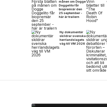
månen om Dogge
Doggelito får
biopremiär den
25 september -
här är trailern
Ny dokumentär
skildrar svenska
herrlandslagets
väg till VM 2026
2 jul, 2026
LIVE
Outside – open air par