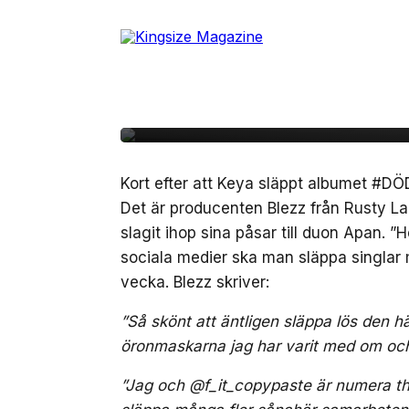
Skip
to
7 juni, 2018
MUSIK
the
Lyssna på Blezz-prod
content
veckan” med Keya
Kort efter att Keya släppt albumet #D
Det är producenten Blezz från Rusty La
slagit ihop sina påsar till duon Apan. ”
sociala medier ska man släppa singlar 
vecka. Blezz skriver:
”Så skönt att äntligen släppa lös den 
öronmaskarna jag har varit med om oc
”Jag och @f_it_copypaste är numera th