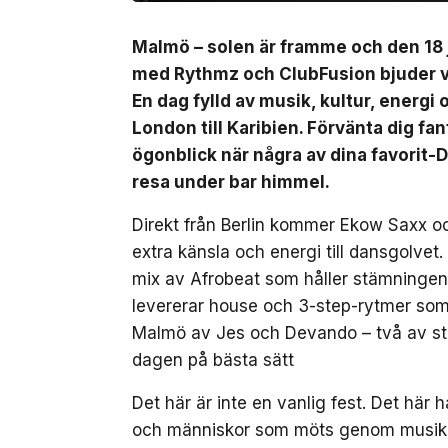
Malmö – solen är framme och den 18 j
med Rythmz och ClubFusion bjuder vi
En dag fylld av musik, kultur, energi
London till Karibien. Förvänta dig fa
ögonblick när några av dina favorit-D
resa under bar himmel.
Direkt från Berlin kommer Ekow Saxx o
extra känsla och energi till dansgolv
mix av Afrobeat som håller stämninge
levererar house och 3-step-rytmer som f
Malmö av Jes och Devando – två av s
dagen på bästa sätt
Det här är inte en vanlig fest. Det hä
och människor som möts genom musiken.