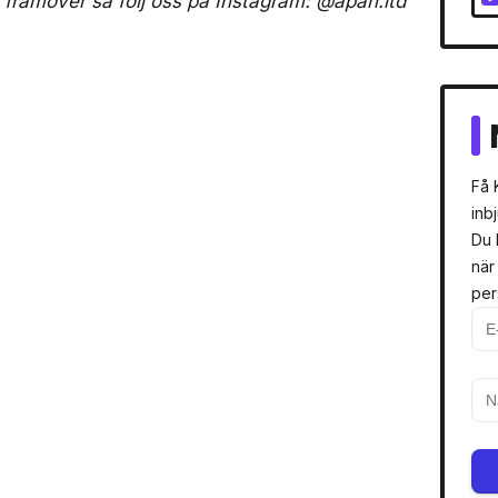
framöver så följ oss på Instagram: @apan.ltd”
Få 
inb
Du 
när
per