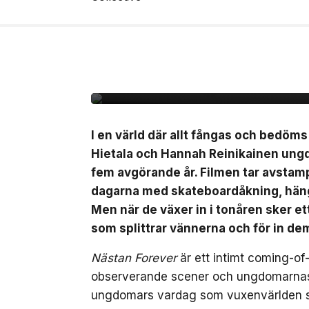
6 aug, 2026
FILM/TV
Unik coming-of-age ”
svensk biopremiär den
I en värld där allt fångas och bedöm
Hietala och Hannah Reinikainen ung
fem avgörande år. Filmen tar avstamp 
dagarna med skateboardåkning, häng 
Men när de växer in i tonåren sker 
som splittrar vännerna och för in de
Nästan Forever
är ett intimt coming-of
observerande scener och ungdomarnas eg
ungdomars vardag som vuxenvärlden säll