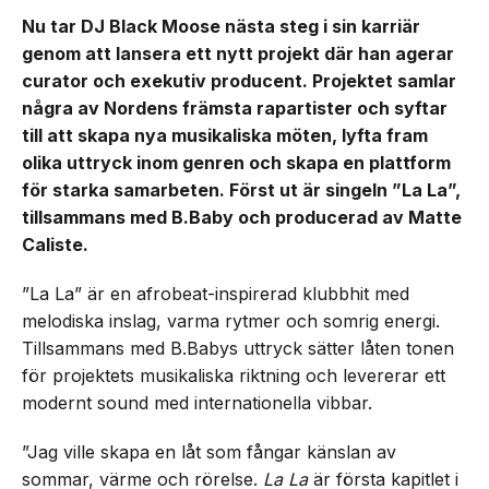
Nu tar DJ Black Moose nästa steg i sin karriär
genom att lansera ett nytt projekt där han agerar
curator och exekutiv producent. Projektet samlar
några av Nordens främsta rapartister och syftar
till att skapa nya musikaliska möten, lyfta fram
olika uttryck inom genren och skapa en plattform
för starka samarbeten. Först ut är singeln ”La La”,
tillsammans med B.Baby och producerad av Matte
Caliste.
”La La” är en afrobeat-inspirerad klubbhit med
melodiska inslag, varma rytmer och somrig energi.
Tillsammans med B.Babys uttryck sätter låten tonen
för projektets musikaliska riktning och levererar ett
modernt sound med internationella vibbar.
”Jag ville skapa en låt som fångar känslan av
sommar, värme och rörelse.
La La
är första kapitlet i