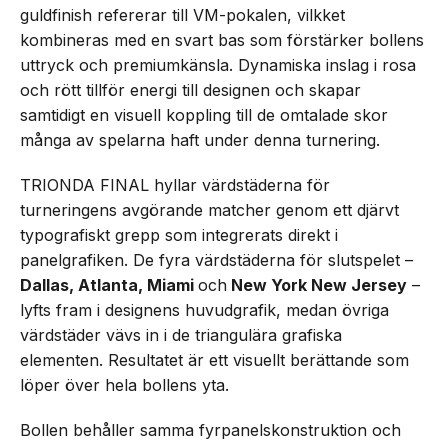
guldfinish refererar till VM-pokalen, vilkket
kombineras med en svart bas som förstärker bollens
uttryck och premiumkänsla. Dynamiska inslag i rosa
och rött tillför energi till designen och skapar
samtidigt en visuell koppling till de omtalade skor
många av spelarna haft under denna turnering.
TRIONDA FINAL hyllar värdstäderna för
turneringens avgörande matcher genom ett djärvt
typografiskt grepp som integrerats direkt i
panelgrafiken. De fyra värdstäderna för slutspelet –
Dallas, Atlanta, Miami
och
New York New Jersey
–
lyfts fram i designens huvudgrafik, medan övriga
värdstäder vävs in i de triangulära grafiska
elementen. Resultatet är ett visuellt berättande som
löper över hela bollens yta.
Bollen behåller samma fyrpanelskonstruktion och