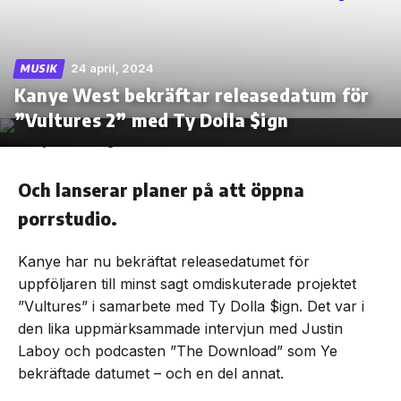
24 april, 2024
MUSIK
Kanye West bekräftar releasedatum för
Skip
to
”Vultures 2” med Ty Dolla $ign
the
content
Och lanserar planer på att öppna
porrstudio.
Kanye har nu bekräftat releasedatumet för
uppföljaren till minst sagt omdiskuterade projektet
”Vultures” i samarbete med Ty Dolla $ign. Det var i
den lika uppmärksammade intervjun med Justin
Laboy och podcasten ”The Download” som Ye
bekräftade datumet – och en del annat.