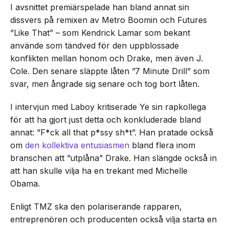
I avsnittet premiärspelade han bland annat sin
dissvers på remixen av Metro Boomin och Futures
”Like That” – som Kendrick Lamar som bekant
använde som tändved för den uppblossade
konflikten mellan honom och Drake, men även J.
Cole. Den senare släppte låten ”7 Minute Drill” som
svar, men ångrade sig senare och tog bort låten.
I intervjun med Laboy kritiserade Ye sin rapkollega
för att ha gjort just detta och konkluderade bland
annat: ”F*ck all that p*ssy sh*t”. Han pratade också
om
den kollektiva entusiasmen
bland flera inom
branschen att ”utplåna” Drake. Han slängde också in
att han skulle vilja ha en trekant med Michelle
Obama.
Enligt TMZ ska den polariserande rapparen,
entreprenören och producenten också vilja starta en