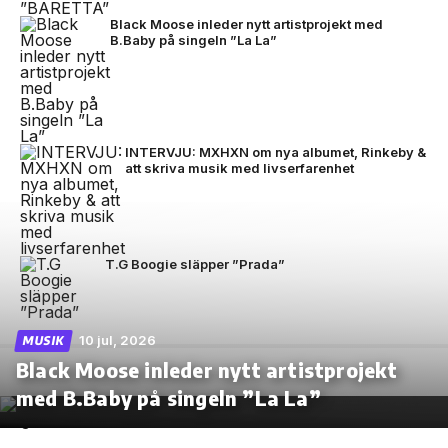
Black Moose inleder nytt artistprojekt med
B.Baby på singeln ”La La”
INTERVJU: MXHXN om nya albumet, Rinkeby &
att skriva musik med livserfarenhet
T.G Boogie släpper ”Prada”
10 jul, 2026
MUSIK
Black Moose inleder nytt artistprojekt
med B.Baby på singeln ”La La”