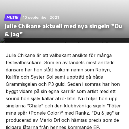
10 september, 2021
MUSIK
Julie Chikane aktuell med nya singeln ”Du
Skip
& jag”
to
the
content
Julie Chikane är ett välbekant ansikte för många
festivalbesökare. Som en av landets mest anlitade
dansare har hon stått bakom namn som Robyn,
Kaliffa och Syster Sol samt uppträtt på både
Grammisgalan och P3 guld. Sedan i somras har hon
byggt vidare på sin egna karriär som artist med ett
sound hon själv kallar afro-latin. Nu följer hon upp
singlarna ”Chale” och den klubbvänliga sigeln ”Följer
mina spår (Ponele Color)” med Rankz. ”Du & jag” är
producerad av Mario Dri och hämtas precis som de
tidigare låtarna från hennes kommande EP.