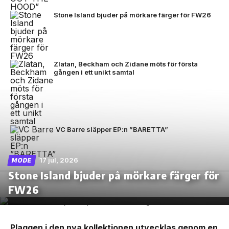
Stone Island bjuder på mörkare färger för FW26
Zlatan, Beckham och Zidane möts för första
gången i ett unikt samtal
VC Barre släpper EP:n ”BARETTA”
17 jul, 2026
MODE
Stone Island bjuder på mörkare färger för
FW26
Plaggen i den nya kollektionen utvecklas genom en