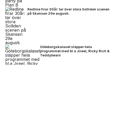
Redline firar 30år: tar över stora Solliden scenen
på Skansen 29e augusti.
Göteborgskalaset släpper hela
programmet med bl.a Jireel, Ricky Rich &
Teddybears
NEXT UP
David Byrne avslutade festivalhelgen –
Nothing lanserar Club Nothing -
imorgon släpps biljetterna till Rosendal Garden
ansök om 10.000kr att starta
Party 2027
event för