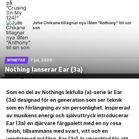
Julie Chikane tillägnar nya låten ”Anthony” till sin
son
7 jul, 2026
NYHETER
Nothing lanserar Ear (3a)
Som en del av Nothings lekfulla (a)-serie är Ear
(3a) designad för en generation som ser teknik
som en förlängning av sin personlighet. Inspirerad
av musikens energi och självuttryck introducerar
Ear (3a) en djärvare färgpalett med en ny rosa
finish, tillsammans med svart, vitt och en
uppdaterad gul färg. Ear (3a) är utvecklad för att