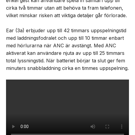
enkel gest kan användare spela in samtal i upp till
cirka två timmar utan att behöva ta fram telefonen,
vilket minskar risken att viktiga detaljer går förlorade.
Ear (3a) erbjuder upp till 42 timmars uppspelningstid
med laddningsfodralet och upp till 10 timmar enbart
med hörlurarna när ANC är avstängt. Med ANC
aktiverat kan användare njuta av upp till 25 timmars
total lyssningstid. När batteriet börjar ta slut ger fem
minuters snabbladdning cirka en timmes uppspelning.