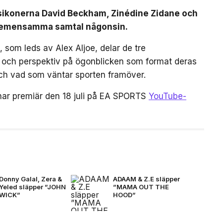
lsikonerna David Beckham, Zinédine Zidane och
a gemensamma samtal någonsin.
 som leds av Alex Aljoe, delar de tre
r och perspektiv på ögonblicken som format deras
 och vad som väntar sporten framöver.
har premiär den 18 juli på EA SPORTS
YouTube-
Donny Galal, Zera &
ADAAM & Z.E släpper
Yeled släpper ”JOHN
”MAMA OUT THE
WICK”
HOOD”