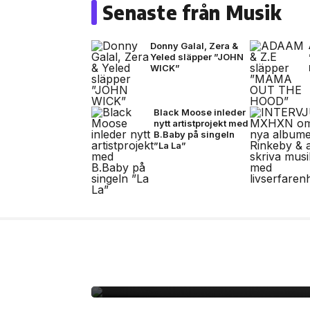
Senaste från Musik
Donny Galal, Zera &
Yeled släpper ”JOHN
WICK”
Black Moose inleder
nytt artistprojekt med
B.Baby på singeln
”La La”
14 jul, 2026
NYHETER
Zlatan, Beckham och Z
gången i ett unikt sa