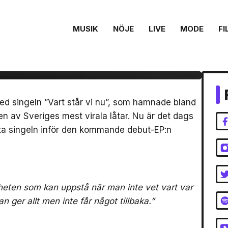
MUSIK
NÖJE
LIVE
MODE
FI
h sista singeln inför
n
ed singeln ”Vart står vi nu”, som hamnade bland
en av Sveriges mest virala låtar. Nu är det dags
ista singeln inför den kommande debut-EP:n
heten som kan uppstå när man inte vet vart var
n ger allt men inte får något tillbaka.”