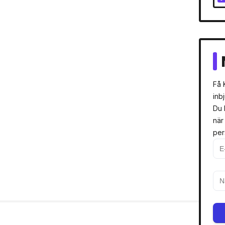
Få 
inb
Du 
när
per