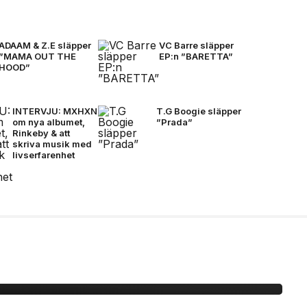
ADAAM & Z.E släpper
VC Barre släpper
”MAMA OUT THE
EP:n ”BARETTA”
HOOD”
INTERVJU: MXHXN
T.G Boogie släpper
om nya albumet,
”Prada”
Rinkeby & att
skriva musik med
livserfarenhet
idane möts för första
mtal