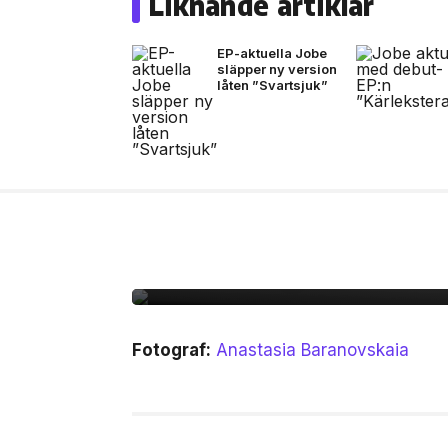
Liknande artiklar
EP-aktuella Jobe
släpper ny version
låten ”Svartsjuk”
13 jul, 2026
MUSIK
Bad Bunny i Stockholm
Fotograf:
Anastasia Baranovskaia