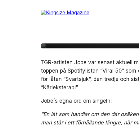
Skip
to
14 november, 2016
MUSIK
the
Jobe släpper tredje oc
content
kommande debut-EP:
TGR-artisten Jobe var senast aktuell m
toppen på Spotifylistan ”Viral 50” som 
för låten ”Svartsjuk”, den tredje och s
”Kärleksterapi”.
Jobe´s egna ord om singeln:
”En låt som handlar om den där osäker
man står i ett förhållande längre, när ma