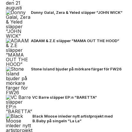
Donny Galal, Zera & Yeled släpper ”JOHN WICK”
ADAAM & Z.E släpper ”MAMA OUT THE HOOD”
Stone Island bjuder på mörkare färger för FW26
VC Barre släpper EP:n ”BARETTA”
Black Moose inleder nytt artistprojekt med
B.Baby på singeln ”La La”