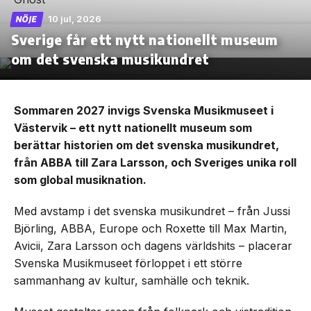
10 jul, 2026
NÖJE
Sverige får ett nytt nationellt museum
om det svenska musikundret
Sommaren 2027 invigs Svenska Musikmuseet i
Västervik – ett nytt nationellt museum som
berättar historien om det svenska musikundret,
från ABBA till Zara Larsson, och Sveriges unika roll
som global musiknation.
Med avstamp i det svenska musikundret – från Jussi
Björling, ABBA, Europe och Roxette till Max Martin,
Avicii, Zara Larsson och dagens världshits – placerar
Svenska Musikmuseet förloppet i ett större
sammanhang av kultur, samhälle och teknik.