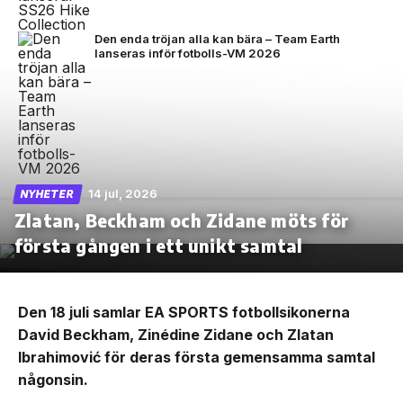
Den enda tröjan alla kan bära – Team Earth
lanseras inför fotbolls-VM 2026
14 jul, 2026
NYHETER
Zlatan, Beckham och Zidane möts för
första gången i ett unikt samtal
Den 18 juli samlar EA SPORTS fotbollsikonerna
David Beckham, Zinédine Zidane och Zlatan
Ibrahimović för deras första gemensamma samtal
någonsin.