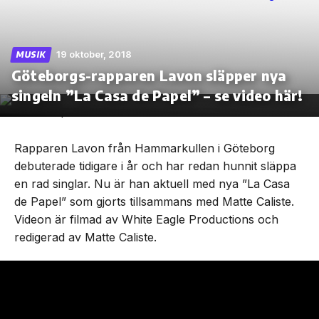
19 oktober, 2018
MUSIK
Göteborgs-rapparen Lavon släpper nya
Skip
to
singeln ”La Casa de Papel” – se video här!
the
content
Rapparen Lavon från Hammarkullen i Göteborg
debuterade tidigare i år och har redan hunnit släppa
en rad singlar. Nu är han aktuell med nya ”La Casa
de Papel” som gjorts tillsammans med Matte Caliste.
Videon är filmad av White Eagle Productions och
redigerad av Matte Caliste.