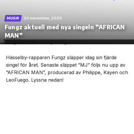
20 november, 2020
MUSIK
Fungz aktuell med nya singeln ”AFRICAN
Skip
MAN”
to
the
content
Hässelby-rapparen Fungz släpper idag sin fjärde
singel för året. Senaste släppet ”MJ” följs nu upp av
”AFRICAN MAN”, producerad av Philippe, Kayen och
LeoFuego. Lyssna nedan!