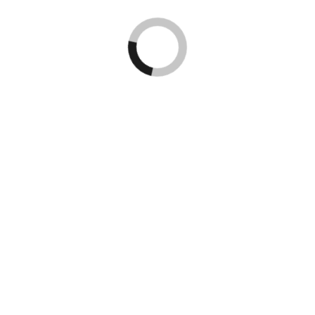
NEXT UP
Bad Bunny i Stockholm -här är
bilderna
Kingsize Magazine är Skandinaviens största tidning
och digitala nyhetsportal för populärkultur inom
musik, konserter/festivaler, film/TV, sport, dator/tv-
spel, streetwear och samhälle/debatt.
Tf. ansvarig utgivare: Jonas Källgren