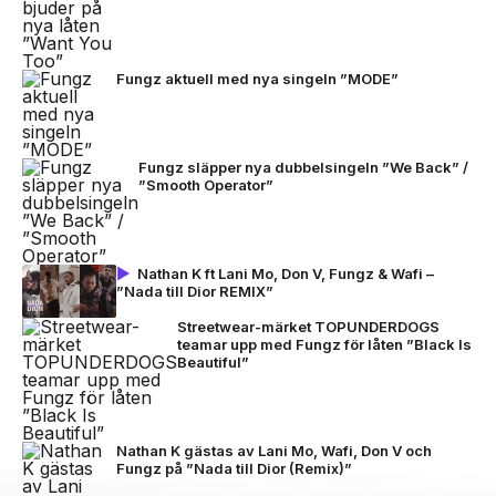
Fungz aktuell med nya singeln ”MODE”
Fungz släpper nya dubbelsingeln ”We Back” /
”Smooth Operator”
Nathan K ft Lani Mo, Don V, Fungz & Wafi –
”Nada till Dior REMIX”
Streetwear-märket TOPUNDERDOGS
teamar upp med Fungz för låten ”Black Is
Beautiful”
Nathan K gästas av Lani Mo, Wafi, Don V och
Fungz på ”Nada till Dior (Remix)”