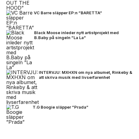
VC Barre släpper EP:n ”BARETTA”
Black Moose inleder nytt artistprojekt med
B.Baby på singeln ”La La”
INTERVJU: MXHXN om nya albumet, Rinkeby &
att skriva musik med livserfarenhet
T.G Boogie släpper ”Prada”