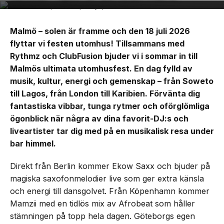
Malmö – solen är framme och den 18 juli 2026
flyttar vi festen utomhus! Tillsammans med
Rythmz och ClubFusion bjuder vi i sommar in till
Malmös ultimata utomhusfest. En dag fylld av
musik, kultur, energi och gemenskap – från Soweto
till Lagos, från London till Karibien. Förvänta dig
fantastiska vibbar, tunga rytmer och oförglömliga
ögonblick när några av dina favorit-DJ:s och
liveartister tar dig med på en musikalisk resa under
bar himmel.
Direkt från Berlin kommer Ekow Saxx och bjuder på
magiska saxofonmelodier live som ger extra känsla
och energi till dansgolvet. Från Köpenhamn kommer
Mamzii med en tidlös mix av Afrobeat som håller
stämningen på topp hela dagen. Göteborgs egen