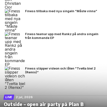
Finess tillbaka med nya singeln ”Måste vinna”
Finess teamar upp med Rankz på andra singeln
från kommande EP
Finess släpper videon och låten ”Tvetta biel 2
(Remix)”
2 jul, 2026
LIVE
Outside – open air party på Plan B