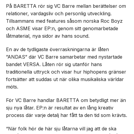
På BARETTA rör sig VC Barre mellan berättelser om
relationer, vardagsliv och personlig utveckling.
Tillsammans med features såsom norska Roc Boyz
och ASME visar EP:n, genom sitt genomarbetade
låtmaterial, nya sidor av hans sound.
En av de tydligaste överraskningarna är låten
”ANDAS” där VC Barre samarbetar med nystartade
bandet VERSA. Låten rör sig utanför hans
traditionella uttryck och visar hur hiphopens gränser
fortsätter att suddas ut när olika musikaliska världar
möts.
För VC Barre handlar BARETTA om betydligt mer än
sju nya låtar. EP:n är resultat av en lång kreativ
process där varje detalj har fått ta den tid som krävts.
“När folk hör de här sju låtarna vill jag att de ska