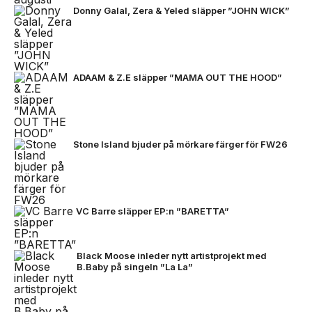
Donny Galal, Zera & Yeled släpper ”JOHN WICK”
ADAAM & Z.E släpper ”MAMA OUT THE HOOD”
Stone Island bjuder på mörkare färger för FW26
VC Barre släpper EP:n ”BARETTA”
Black Moose inleder nytt artistprojekt med
B.Baby på singeln ”La La”