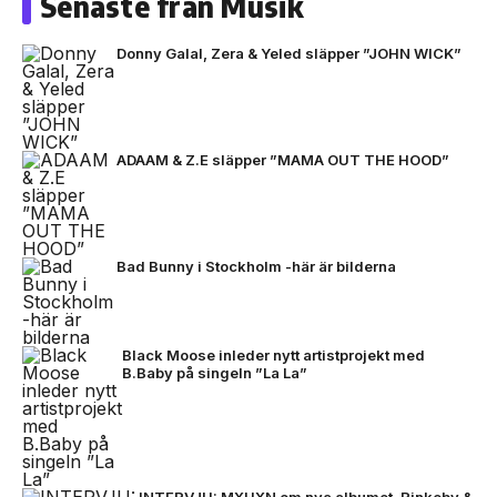
Senaste från Musik
Donny Galal, Zera & Yeled släpper ”JOHN WICK”
ADAAM & Z.E släpper ”MAMA OUT THE HOOD”
Bad Bunny i Stockholm -här är bilderna
Black Moose inleder nytt artistprojekt med
B.Baby på singeln ”La La”
INTERVJU: MXHXN om nya albumet, Rinkeby &