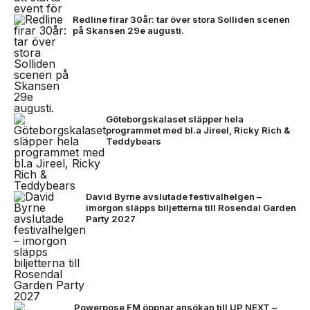
Redline firar 30år: tar över stora Solliden scenen
på Skansen 29e augusti.
Göteborgskalaset släpper hela
programmet med bl.a Jireel, Ricky Rich &
Teddybears
David Byrne avslutade festivalhelgen –
imorgon släpps biljetterna till Rosendal Garden
Party 2027
Powerpose FM öppnar ansökan till UP NEXT –