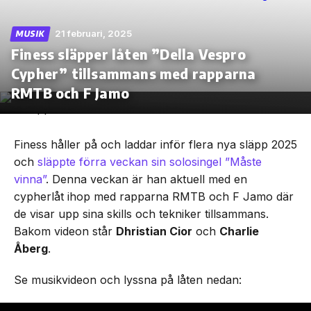
21 februari, 2025
MUSIK
Finess släpper låten ”Della Vespro
Cypher” tillsammans med rapparna
Skip
to
RMTB och F Jamo
the
content
Finess håller på och laddar inför flera nya släpp 2025
och
släppte förra veckan sin solosingel ”Måste
vinna”
. Denna veckan är han aktuell med en
cypherlåt ihop med rapparna RMTB och F Jamo där
de visar upp sina skills och tekniker tillsammans.
Bakom videon står
Dhristian Cior
och
Charlie
Åberg
.
Se musikvideon och lyssna på låten nedan: