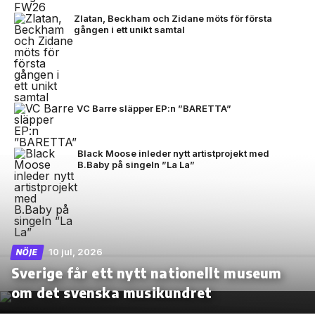
Zlatan, Beckham och Zidane möts för första
gången i ett unikt samtal
VC Barre släpper EP:n ”BARETTA”
Black Moose inleder nytt artistprojekt med
B.Baby på singeln ”La La”
10 jul, 2026
NÖJE
Sverige får ett nytt nationellt museum
om det svenska musikundret