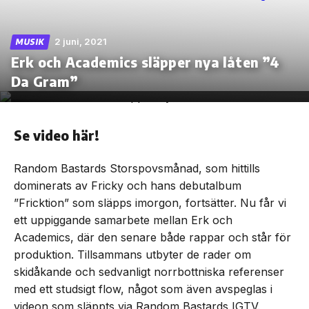
2 juni, 2021
MUSIK
Erk och Academics släpper nya låten ”4
Skip
Da Gram”
to
the
content
Se video här!
Random Bastards Storspovsmånad, som hittills
dominerats av Fricky och hans debutalbum
”Fricktion” som släpps imorgon, fortsätter. Nu får vi
ett uppiggande samarbete mellan Erk och
Academics, där den senare både rappar och står för
produktion. Tillsammans utbyter de rader om
skidåkande och sedvanligt norrbottniska referenser
med ett studsigt flow, något som även avspeglas i
videon som släppts via Random Bastards IGTV.