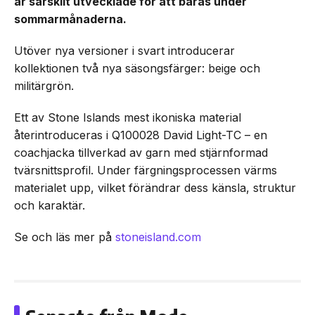
är särskilt utvecklade för att bäras under
sommarmånaderna.
Utöver nya versioner i svart introducerar
kollektionen två nya säsongsfärger: beige och
militärgrön.
Ett av Stone Islands mest ikoniska material
återintroduceras i Q100028 David Light-TC – en
coachjacka tillverkad av garn med stjärnformad
tvärsnittsprofil. Under färgningsprocessen värms
materialet upp, vilket förändrar dess känsla, struktur
och karaktär.
Se och läs mer på
stoneisland.com