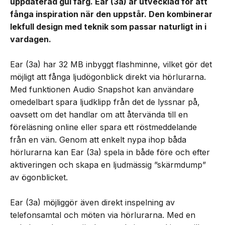
uppdaterad gul färg. Ear (3a) är utvecklad för att
fånga inspiration när den uppstår. Den kombinerar
lekfull design med teknik som passar naturligt in i
vardagen.
Ear (3a) har 32 MB inbyggt flashminne, vilket gör det
möjligt att fånga ljudögonblick direkt via hörlurarna.
Med funktionen Audio Snapshot kan användare
omedelbart spara ljudklipp från det de lyssnar på,
oavsett om det handlar om att återvända till en
föreläsning online eller spara ett röstmeddelande
från en vän. Genom att enkelt nypa ihop båda
hörlurarna kan Ear (3a) spela in både före och efter
aktiveringen och skapa en ljudmässig ”skärmdump”
av ögonblicket.
Ear (3a) möjliggör även direkt inspelning av
telefonsamtal och möten via hörlurarna. Med en