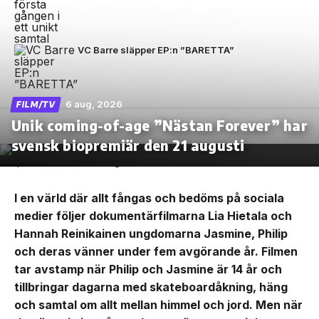
VC Barre släpper EP:n ”BARETTA”
6 aug, 2026
FILM/TV
Unik coming-of-age ”Nästan Forever” har
svensk biopremiär den 21 augusti
I en värld där allt fångas och bedöms på sociala
medier följer dokumentärfilmarna Lia Hietala och
Hannah Reinikainen ungdomarna Jasmine, Philip
och deras vänner under fem avgörande år. Filmen
tar avstamp när Philip och Jasmine är 14 år och
tillbringar dagarna med skateboardåkning, häng
och samtal om allt mellan himmel och jord. Men när