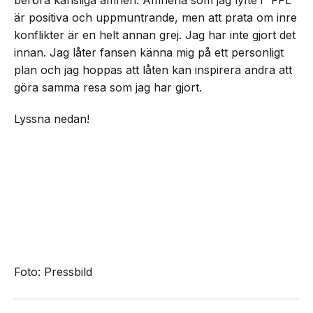
beröra känsliga ämnen. Ämnena som jag lyfte i ”FFL”
är positiva och uppmuntrande, men att prata om inre
konflikter är en helt annan grej. Jag har inte gjort det
innan. Jag låter fansen känna mig på ett personligt
plan och jag hoppas att låten kan inspirera andra att
göra samma resa som jag har gjort.
Lyssna nedan!
Foto: Pressbild