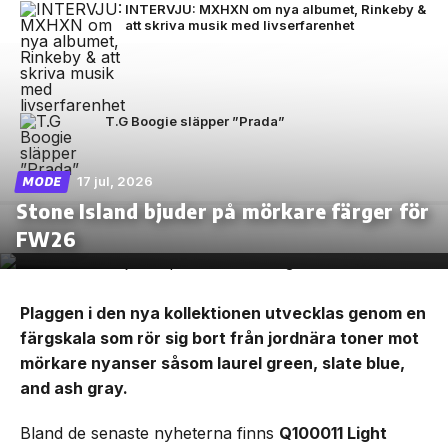
INTERVJU: MXHXN om nya albumet, Rinkeby &
att skriva musik med livserfarenhet
T.G Boogie släpper ”Prada”
17 jul, 2026
MODE
Stone Island bjuder på mörkare färger för
FW26
Plaggen i den nya kollektionen utvecklas genom en
färgskala som rör sig bort från jordnära toner mot
mörkare nyanser såsom laurel green, slate blue,
and ash gray.
Bland de senaste nyheterna finns
Q100011 Light