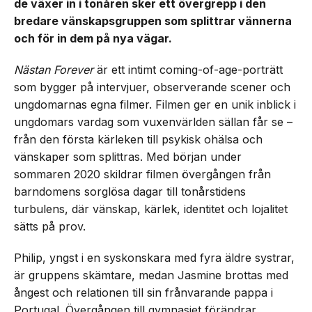
de växer in i tonåren sker ett övergrepp i den
bredare vänskapsgruppen som splittrar vännerna
och för in dem på nya vägar.
Nästan Forever
är ett intimt coming-of-age-porträtt
som bygger på intervjuer, observerande scener och
ungdomarnas egna filmer. Filmen ger en unik inblick i
ungdomars vardag som vuxenvärlden sällan får se –
från den första kärleken till psykisk ohälsa och
vänskaper som splittras. Med början under
sommaren 2020 skildrar filmen övergången från
barndomens sorglösa dagar till tonårstidens
turbulens, där vänskap, kärlek, identitet och lojalitet
sätts på prov.
Philip, yngst i en syskonskara med fyra äldre systrar,
är gruppens skämtare, medan Jasmine brottas med
ångest och relationen till sin frånvarande pappa i
Portugal. Övergången till gymnasiet förändrar