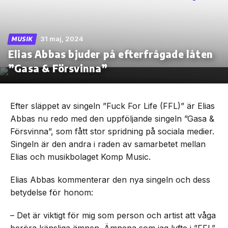
31 maj, 2024
MUSIK
Elias Abbas bjuder på efterfrågade låten
Skip
to
”Gasa & Försvinna”
the
content
Efter släppet av singeln ”Fuck For Life (FFL)” är Elias
Abbas nu redo med den uppföljande singeln ”Gasa &
Försvinna”, som fått stor spridning på sociala medier.
Singeln är den andra i raden av samarbetet mellan
Elias och musikbolaget Komp Music.
Elias Abbas kommenterar den nya singeln och dess
betydelse för honom:
– Det är viktigt för mig som person och artist att våga