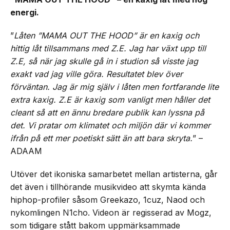
energi.
”
Låten ”MAMA OUT THE HOOD” är en kaxig och
hittig låt tillsammans med Z.E. Jag har växt upp till
Z.E, så när jag skulle gå in i studion så visste jag
exakt vad jag ville göra. Resultatet blev över
förväntan. Jag är mig själv i låten men fortfarande lite
extra kaxig. Z.E är kaxig som vanligt men håller det
cleant så att en ännu bredare publik kan lyssna på
det. Vi pratar om klimatet och miljön där vi kommer
ifrån på ett mer poetiskt sätt än att bara skryta.
” –
ADAAM
Utöver det ikoniska samarbetet mellan artisterna, går
det även i tillhörande musikvideo att skymta kända
hiphop-profiler såsom Greekazo, 1cuz, Naod och
nykomlingen N1cho. Videon är regisserad av Mogz,
som tidigare stått bakom uppmärksammade