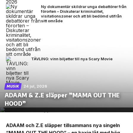
Ny dokumentär skildrar unga debattörer från
förorten – Diskuterar kriminalitet,
visitationszoner och att bli bedömd utifrån
sitt område
TÄVLING: vinn biljetter till nya Scary Movie
24 jul, 2026
MUSIK
ADAAM & Z.E släpper ”MAMA OUT THE
HOOD”
ADAAM och Z.E släpper tillsammans nya singeln
“MAMA OUT THE HOOD” – en kaxig låt med hög