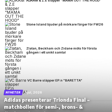
ADAAM & Z.E släpper ”MAMA OUT THE HOOD”
Stone Island bjuder på mörkare färger för FW26
Zlatan, Beckham och Zidane möts för första
gången i ett unikt samtal
VC Barre släpper EP:n ”BARETTA”
7 jul, 2026
NYHETER
Adidas presenterar Trionda Final –
matchbollen för semi-, brons- &