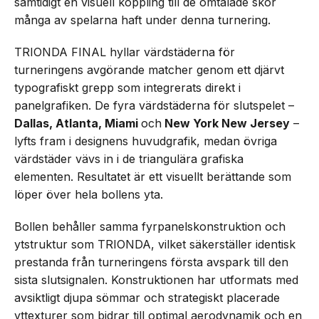
samtidigt en visuell koppling till de omtalade skor
många av spelarna haft under denna turnering.
TRIONDA FINAL hyllar värdstäderna för
turneringens avgörande matcher genom ett djärvt
typografiskt grepp som integrerats direkt i
panelgrafiken. De fyra värdstäderna för slutspelet –
Dallas, Atlanta, Miami
och
New York New Jersey
–
lyfts fram i designens huvudgrafik, medan övriga
värdstäder vävs in i de triangulära grafiska
elementen. Resultatet är ett visuellt berättande som
löper över hela bollens yta.
Bollen behåller samma fyrpanelskonstruktion och
ytstruktur som TRIONDA, vilket säkerställer identisk
prestanda från turneringens första avspark till den
sista slutsignalen. Konstruktionen har utformats med
avsiktligt djupa sömmar och strategiskt placerade
yttexturer som bidrar till optimal aerodynamik och en