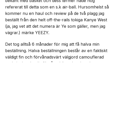
bekant med basket och dess termer hade nog
refererat till detta som en s.k air-ball. Hursomhelst så
kommer nu en haul och review på de två plagg jag
beställt från den helt off-the-rails tokiga Kanye West
(ja, jag vet att det numera är Ye som gäller, men jag
vägrar.) märke YEEZY.
Det tog alltså 6 månader för mig att få halva min
beställning. Halva beställningen består av en faktiskt
väldigt fin och förvånadsvärt välgjord camouflerad
parkajacka. Jag är förvånad över hur bra den
NEXT UP
faktiskt känns. För jag hade helt ärligt jävligt låga
Rasmus recenserar YEEZY
förväntningar, jag är faktiskt chockad över att jag ens
fick en jacka levererad. Men, i sin helhet så ger jag
den ändå ett helt klart godkänt betyg. Den får mig att
känna mig som att jag är från New York och bara
hänger med Juelz Santana, Jim Jones och resten av
gänget i The Diplomats. En känsla jag inte tackar nej
till.