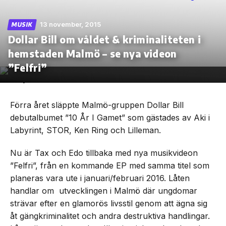
13 november, 2015
MUSIK
Dollar Bill om våldet & kriminaliteten i
hemstaden Malmö – se nya videon
Skip
to
”Felfri”
the
content
Förra året släppte Malmö-gruppen Dollar Bill
debutalbumet ”10 År I Gamet” som gästades av Aki i
Labyrint, STOR, Ken Ring och Lilleman.
Nu är Tax och Edo tillbaka med nya musikvideon
”Felfri”, från en kommande EP med samma titel som
planeras vara ute i januari/februari 2016. Låten
handlar om utvecklingen i Malmö där ungdomar
strävar efter en glamorös livsstil genom att ägna sig
åt gängkriminalitet och andra destruktiva handlingar.