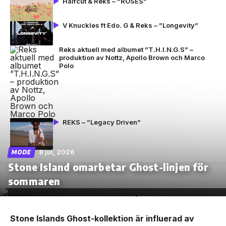
Halfcut & Reks – ”ROSES”
V Knuckles ft Edo. G & Reks – ”Longevity”
Reks aktuell med albumet ”T.H.I.N.G.S” –
produktion av Nottz, Apollo Brown och Marco
Polo
REKS – ”Legacy Driven”
8 jul, 2026
MODE
Stone Island omarbetar Ghost-linjen för
sommaren
Stone Islands Ghost-kollektion är influerad av