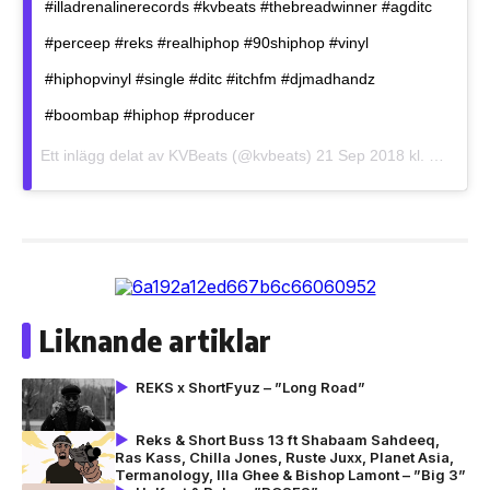
#illadrenalinerecords #kvbeats #thebreadwinner #agditc
#perceep #reks #realhiphop #90shiphop #vinyl
#hiphopvinyl #single #ditc #itchfm #djmadhandz
#boombap #hiphop #producer
Ett inlägg delat av
KVBeats
(@kvbeats)
21 Sep 2018 kl. 9:21 PDT
Liknande artiklar
REKS x ShortFyuz – ”Long Road”
Reks & Short Buss 13 ft Shabaam Sahdeeq,
Ras Kass, Chilla Jones, Ruste Juxx, Planet Asia,
Termanology, Illa Ghee & Bishop Lamont – ”Big 3”