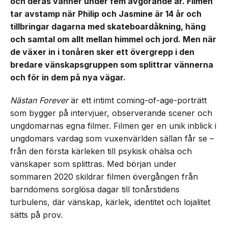
och deras vänner under fem avgörande år. Filmen
tar avstamp när Philip och Jasmine är 14 år och
tillbringar dagarna med skateboardåkning, häng
och samtal om allt mellan himmel och jord. Men när
de växer in i tonåren sker ett övergrepp i den
bredare vänskapsgruppen som splittrar vännerna
och för in dem på nya vägar.
Nästan Forever
är ett intimt coming-of-age-porträtt
som bygger på intervjuer, observerande scener och
ungdomarnas egna filmer. Filmen ger en unik inblick i
ungdomars vardag som vuxenvärlden sällan får se –
från den första kärleken till psykisk ohälsa och
vänskaper som splittras. Med början under
sommaren 2020 skildrar filmen övergången från
barndomens sorglösa dagar till tonårstidens
turbulens, där vänskap, kärlek, identitet och lojalitet
sätts på prov.