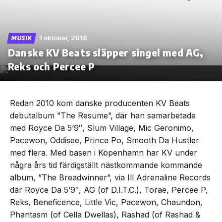
1 oktober, 2018
MUSIK
Danske KV Beats släpper singel med AG,
Skip
to
Reks och Percee P
the
content
Redan 2010 kom danske producenten KV Beats
debutalbum ”The Resume”, där han samarbetade
med Royce Da 5’9″, Slum Village, Mic Geronimo,
Pacewon, Oddisee, Prince Po, Smooth Da Hustler
med flera. Med basen i Köpenhamn har KV under
några års tid färdigställt nästkommande kommande
album, ”The Breadwinner”, via Ill Adrenaline Records
där Royce Da 5’9″, AG (of D.I.T.C.), Torae, Percee P,
Reks, Beneficence, Little Vic, Pacewon, Chaundon,
Phantasm (of Cella Dwellas), Rashad (of Rashad &