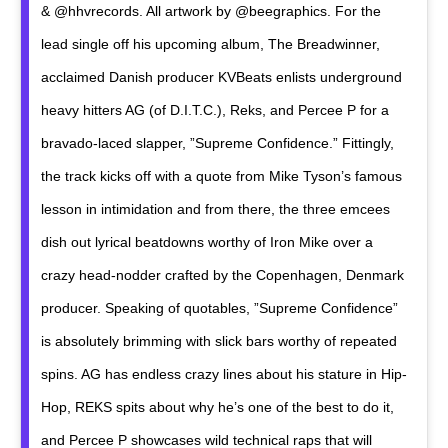
& @hhvrecords. All artwork by @beegraphics. For the
lead single off his upcoming album, The Breadwinner,
acclaimed Danish producer KVBeats enlists underground
heavy hitters AG (of D.I.T.C.), Reks, and Percee P for a
bravado-laced slapper, ”Supreme Confidence.” Fittingly,
the track kicks off with a quote from Mike Tyson’s famous
lesson in intimidation and from there, the three emcees
dish out lyrical beatdowns worthy of Iron Mike over a
crazy head-nodder crafted by the Copenhagen, Denmark
producer. Speaking of quotables, ”Supreme Confidence”
is absolutely brimming with slick bars worthy of repeated
spins. AG has endless crazy lines about his stature in Hip-
Hop, REKS spits about why he’s one of the best to do it,
and Percee P showcases wild technical raps that will