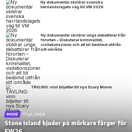
Ny dokumentär skildrar svenska
herrlandslagets väg till VM 2026
Ny dokumentär skildrar unga debattörer från
förorten – Diskuterar kriminalitet,
visitationszoner och att bli bedömd utifrån
sitt område
TÄVLING: vinn biljetter till nya Scary Movie
17 jul, 2026
MODE
Stone Island bjuder på mörkare färger för
FW26