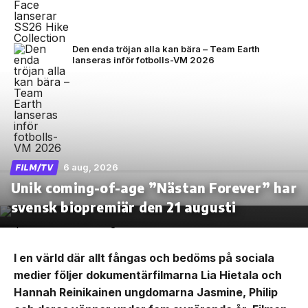
Den enda tröjan alla kan bära – Team Earth
lanseras inför fotbolls-VM 2026
6 aug, 2026
FILM/TV
Unik coming-of-age ”Nästan Forever” har
svensk biopremiär den 21 augusti
I en värld där allt fångas och bedöms på sociala
medier följer dokumentärfilmarna Lia Hietala och
Hannah Reinikainen ungdomarna Jasmine, Philip