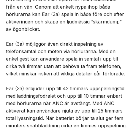
från en vän. Genom att enkelt nypa ihop båda
hörlurarna kan Ear (3a) spela in både före och efter
aktiveringen och skapa en ljudmässig ”skärmdump”
av ögonblicket.
Ear (3a) möjliggör även direkt inspelning av
telefonsamtal och möten via hörlurarna. Med en
enkel gest kan användare spela in samtal i upp till
cirka två timmar utan att behöva ta fram telefonen,
vilket minskar risken att viktiga detaljer går förlorade.
Ear (3a) erbjuder upp till 42 timmars uppspelningstid
med laddningsfodralet och upp till 10 timmar enbart
med hörlurarna när ANC är avstängt. Med ANC
aktiverat kan användare njuta av upp till 25 timmars
total lyssningstid. När batteriet börjar ta slut ger fem
minuters snabbladdning cirka en timmes uppspelning.