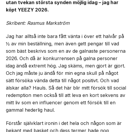
utan tvekan största synden möjlig idag – jag har
köpt YEEZY 2026.
Skribent: Rasmus Markström
Jag har alltså inte bara fått vänta i över ett halvår på
½ av min beställning, men även gett pengar till vad
som bäst beskrivs som en av de galnaste personerna
2026. Och då är konkurrensen på galna personer
idag ändå extremt hög. Jag skäms, men gjort är gjort.
Och jag måste ju ändå för min egna skull på något
sätt försöka vända detta till något positivt. Och vad
älskar alla? Hauls. Så det här blir mitt försök till social
redemption men också till att leva en kort sekvens av
mitt liv som en influencer genom ett försök till en
gammal hederlig haul.
Förstår självklart ironin i det hela och någon som är
bekant med basket och dess termer hade nog