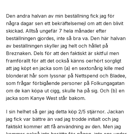
Den andra halvan av min beställning fick jag för
några dagar sen ett bekräftelsemejl om att den blivit
skickad. Alltså ungefär 7 hela månader efter
beställningen gjordes, inte så bra va. Den här halvan
av beställningen skyller jag helt och hållet på
Breznaken. Dels för att den faktiskt är skitful men
framförallt för att det också känns oerhört sorgligt
att jag köpt en jacka som (a) en sextonårig kille med
blonderat hår som lyssnar på Nettspend och Bladee,
som frågar förbigående personer på Folkungagatan
om de kan köpa ut cigg, skulle ha på sig. Och (b) en
jacka som Kanye West står bakom.
I sin helhet så ger jag detta köp 2/5 stjärnor. Jackan
jag fick var bättre än vad jag trodde initialt och jag
faktiskt kommer att få användning av den. Men jag