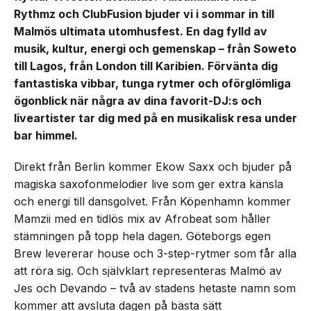
Rythmz och ClubFusion bjuder vi i sommar in till
Malmös ultimata utomhusfest. En dag fylld av
musik, kultur, energi och gemenskap – från Soweto
till Lagos, från London till Karibien. Förvänta dig
fantastiska vibbar, tunga rytmer och oförglömliga
ögonblick när några av dina favorit-DJ:s och
liveartister tar dig med på en musikalisk resa under
bar himmel.
Direkt från Berlin kommer Ekow Saxx och bjuder på
magiska saxofonmelodier live som ger extra känsla
och energi till dansgolvet. Från Köpenhamn kommer
Mamzii med en tidlös mix av Afrobeat som håller
stämningen på topp hela dagen. Göteborgs egen
Brew levererar house och 3-step-rytmer som får alla
att röra sig. Och självklart representeras Malmö av
Jes och Devando – två av stadens hetaste namn som
kommer att avsluta dagen på bästa sätt