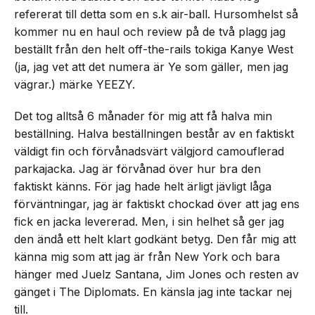
refererat till detta som en s.k air-ball. Hursomhelst så
kommer nu en haul och review på de två plagg jag
beställt från den helt off-the-rails tokiga Kanye West
(ja, jag vet att det numera är Ye som gäller, men jag
vägrar.) märke YEEZY.
Det tog alltså 6 månader för mig att få halva min
beställning. Halva beställningen består av en faktiskt
väldigt fin och förvånadsvärt välgjord camouflerad
parkajacka. Jag är förvånad över hur bra den
faktiskt känns. För jag hade helt ärligt jävligt låga
förväntningar, jag är faktiskt chockad över att jag ens
fick en jacka levererad. Men, i sin helhet så ger jag
den ändå ett helt klart godkänt betyg. Den får mig att
känna mig som att jag är från New York och bara
hänger med Juelz Santana, Jim Jones och resten av
gänget i The Diplomats. En känsla jag inte tackar nej
till.