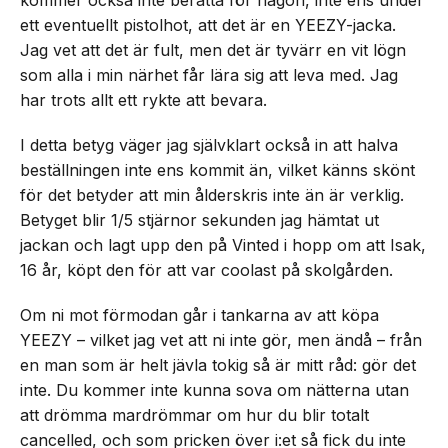
kommer också inte berätta för någon, inte ens under
ett eventuellt pistolhot, att det är en YEEZY-jacka.
Jag vet att det är fult, men det är tyvärr en vit lögn
som alla i min närhet får lära sig att leva med. Jag
har trots allt ett rykte att bevara.
I detta betyg väger jag självklart också in att halva
beställningen inte ens kommit än, vilket känns skönt
för det betyder att min ålderskris inte än är verklig.
Betyget blir 1/5 stjärnor sekunden jag hämtat ut
jackan och lagt upp den på Vinted i hopp om att Isak,
16 år, köpt den för att var coolast på skolgården.
Om ni mot förmodan går i tankarna av att köpa
YEEZY – vilket jag vet att ni inte gör, men ändå – från
en man som är helt jävla tokig så är mitt råd: gör det
inte. Du kommer inte kunna sova om nätterna utan
att drömma mardrömmar om hur du blir totalt
cancelled, och som pricken över i:et så fick du inte