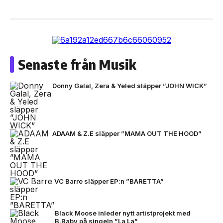
Senaste från Musik
Donny Galal, Zera & Yeled släpper ”JOHN WICK”
ADAAM & Z.E släpper ”MAMA OUT THE HOOD”
VC Barre släpper EP:n ”BARETTA”
Black Moose inleder nytt artistprojekt med
B.Baby på singeln ”La La”