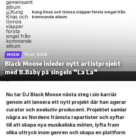
Kung Knas och Gonza släpper första singel från
kommande album
10 jul, 2026
MUSIK
Black Moose inleder nytt artistprojekt
med B.Baby på singeln ”La La”
Nu tar DJ Black Moose nästa steg i sin karriär
genom att lansera ett nytt projekt där han agerar
curator och exekutiv producent. Projektet samlar
några av Nordens främsta rapartister och syftar
till att skapa nya musikaliska möten, lyfta fram
olika uttryck inom genren och skapa en plattform