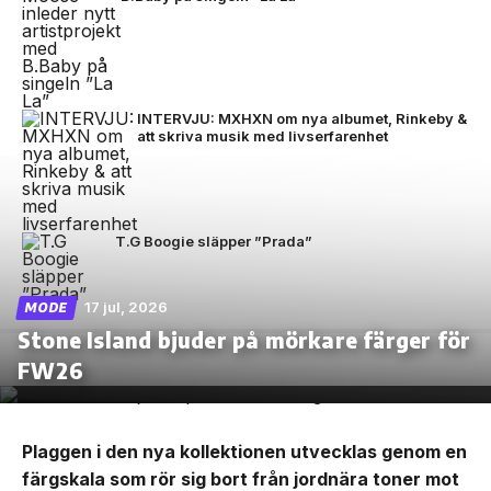
INTERVJU: MXHXN om nya albumet, Rinkeby &
att skriva musik med livserfarenhet
T.G Boogie släpper ”Prada”
17 jul, 2026
MODE
Stone Island bjuder på mörkare färger för
FW26
Plaggen i den nya kollektionen utvecklas genom en
färgskala som rör sig bort från jordnära toner mot