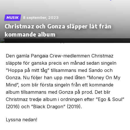
8 september, 2023
MUSIK
Christmaz och Gonza släpper låt från
Skip
kommande album
to
the
content
Den gamla Pangaia Crew-medlemmen Christmaz
släppte för ganska precis en månad sedan singeln
”Hoppa på mitt tåg” tillsammans med Sando och
Gonza. Nu följer han upp med låten ”Money On My
Mind”, som blir första singeln från ett kommande
album tillsammans med Gonza på prod. Det blir
Christmaz tredje album i ordningen efter ”Ego & Soul”
(2016) och ”Black Dragon” (2019).
Lyssna nedan!