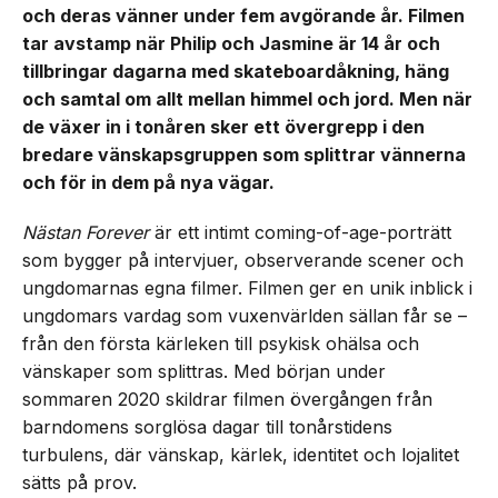
och deras vänner under fem avgörande år. Filmen
tar avstamp när Philip och Jasmine är 14 år och
tillbringar dagarna med skateboardåkning, häng
och samtal om allt mellan himmel och jord. Men när
de växer in i tonåren sker ett övergrepp i den
bredare vänskapsgruppen som splittrar vännerna
och för in dem på nya vägar.
Nästan Forever
är ett intimt coming-of-age-porträtt
som bygger på intervjuer, observerande scener och
ungdomarnas egna filmer. Filmen ger en unik inblick i
ungdomars vardag som vuxenvärlden sällan får se –
från den första kärleken till psykisk ohälsa och
vänskaper som splittras. Med början under
sommaren 2020 skildrar filmen övergången från
barndomens sorglösa dagar till tonårstidens
turbulens, där vänskap, kärlek, identitet och lojalitet
sätts på prov.