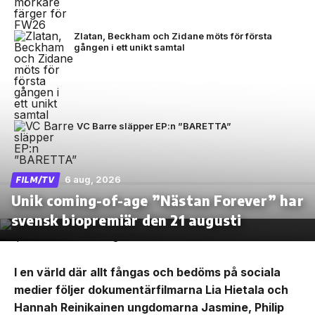
Zlatan, Beckham och Zidane möts för första
gången i ett unikt samtal
VC Barre släpper EP:n ”BARETTA”
6 aug, 2026
FILM/TV
Unik coming-of-age ”Nästan Forever” har
svensk biopremiär den 21 augusti
I en värld där allt fångas och bedöms på sociala
medier följer dokumentärfilmarna Lia Hietala och
Hannah Reinikainen ungdomarna Jasmine, Philip