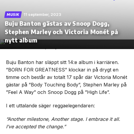
11 september, 2023
MUSIK
Buju Banton gästas av Snoop Dogg,
Stephen Marley och Victoria Monét på
Skip
to
nytt album
the
content
Buju Banton har släppt sitt 14:e album i karriären.
”BORN FOR GREATNESS” klockar in på drygt en
timme och består av totalt 17 spår där Victoria Monét
gästar på ”Body Touching Body”, Stephen Marley på
”Feel A Way” och Snoop Dogg på ”High Life”.
I ett uttalande säger reggaelegendaren:
“Another milestone, Another stage. I embrace it all.
I’ve accepted the change.”