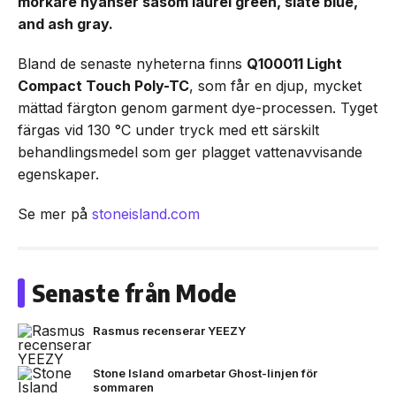
mörkare nyanser såsom laurel green, slate blue,
and ash gray.
Bland de senaste nyheterna finns
Q100011 Light
Compact Touch Poly-TC
, som får en djup, mycket
mättad färgton genom garment dye-processen. Tyget
färgas vid 130 °C under tryck med ett särskilt
behandlingsmedel som ger plagget vattenavvisande
egenskaper.
Se mer på
stoneisland.com
Senaste från Mode
Rasmus recenserar YEEZY
Stone Island omarbetar Ghost-linjen för
sommaren