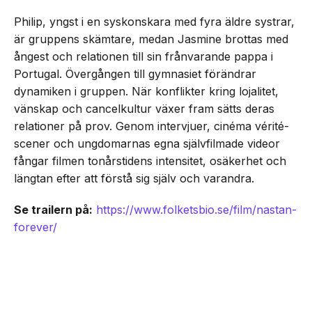
Philip, yngst i en syskonskara med fyra äldre systrar,
är gruppens skämtare, medan Jasmine brottas med
ångest och relationen till sin frånvarande pappa i
Portugal. Övergången till gymnasiet förändrar
dynamiken i gruppen. När konflikter kring lojalitet,
vänskap och cancelkultur växer fram sätts deras
relationer på prov. Genom intervjuer, cinéma vérité-
scener och ungdomarnas egna självfilmade videor
fångar filmen tonårstidens intensitet, osäkerhet och
längtan efter att förstå sig själv och varandra.
Se trailern på:
https://www.folketsbio.se/film/nastan-
forever/
NEXT UP
Unik coming-of-age ”Nästan
Senaste från Film/Tv
Forever” har svensk biopremiär
den 21 augusti