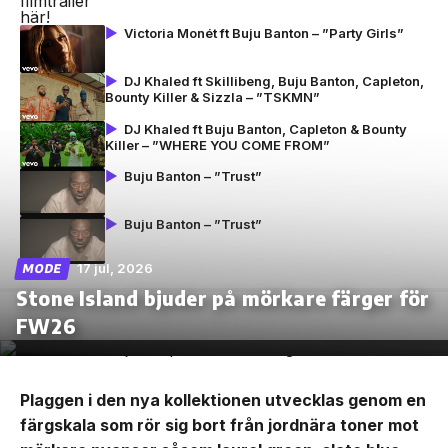
Victoria Monét ft Buju Banton – ”Party Girls”
DJ Khaled ft Skillibeng, Buju Banton, Capleton,
Bounty Killer & Sizzla – ”TSKMN”
DJ Khaled ft Buju Banton, Capleton & Bounty
Killer – ”WHERE YOU COME FROM”
Buju Banton – ”Trust”
Buju Banton – ”Trust”
17 jul, 2026
MODE
Stone Island bjuder på mörkare färger för
FW26
Plaggen i den nya kollektionen utvecklas genom en
färgskala som rör sig bort från jordnära toner mot