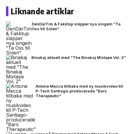
Liknande artiklar
DenDärTim & Fakktup släpper nya singeln ”Ta
Oss till Solen”
Binakaj aktuell med ”The Binakaj Mixtape Vol. 2”
Antone Mecca tillbaka med ny musikvideo till
P-Tech Santiago-producerade ”Bars
Therapeutic”
Lyssna på Binakaj med Antone Mecca & Fred