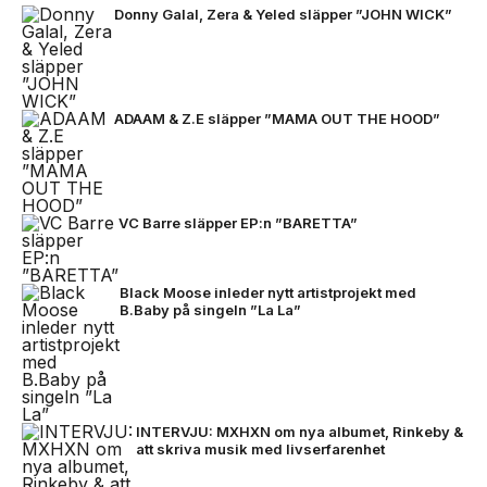
Donny Galal, Zera & Yeled släpper ”JOHN WICK”
ADAAM & Z.E släpper ”MAMA OUT THE HOOD”
VC Barre släpper EP:n ”BARETTA”
Black Moose inleder nytt artistprojekt med
B.Baby på singeln ”La La”
INTERVJU: MXHXN om nya albumet, Rinkeby &
att skriva musik med livserfarenhet