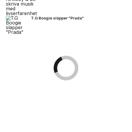
T.G Boogie släpper ”Prada”
NEXT UP
Bad Bunny i Stockholm -här är
bilderna
Kingsize Magazine är Skandinaviens största tidning
och digitala nyhetsportal för populärkultur inom
musik, konserter/festivaler, film/TV, sport, dator/tv-