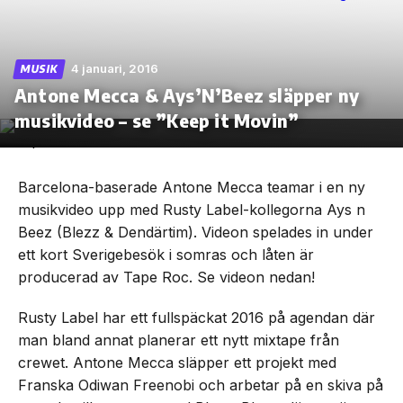
4 januari, 2016
MUSIK
Antone Mecca & Ays’N’Beez släpper ny
Skip
to
musikvideo – se ”Keep it Movin”
the
content
Barcelona-baserade Antone Mecca teamar i en ny
musikvideo upp med Rusty Label-kollegorna Ays n
Beez (Blezz & Dendärtim). Videon spelades in under
ett kort Sverigebesök i somras och låten är
producerad av Tape Roc. Se videon nedan!
Rusty Label har ett fullspäckat 2016 på agendan där
man bland annat planerar ett nytt mixtape från
crewet. Antone Mecca släpper ett projekt med
Franska Odiwan Freenobi och arbetar på en skiva på