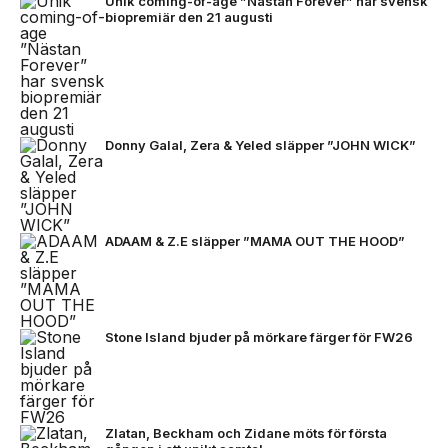
Unik coming-of-age ”Nästan Forever” har svensk
biopremiär den 21 augusti
Donny Galal, Zera & Yeled släpper ”JOHN WICK”
ADAAM & Z.E släpper ”MAMA OUT THE HOOD”
Stone Island bjuder på mörkare färger för FW26
Zlatan, Beckham och Zidane möts för första