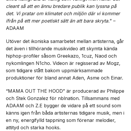
cleant så att en ännu bredare publik kan lyssna på
det. Vi pratar om klimatet och miljön där vi kommer
ifrån på ett mer poetiskt sätt än att bara skryta.
” –
ADAAM
Utöver det ikoniska samarbetet mellan artisterna, går
det även i tillhörande musikvideo att skymta kända
hiphop-profiler såsom Greekazo, 1cuz, Naod och
nykomlingen N1cho. Videon är regisserad av Mogz,
som tidigare stått bakom uppmärksammade
produktioner för bland annat Aden, Asme och Einar.
“MAMA OUT THE HOOD” är producerad av Philippe
och Stek Gonzalez för nblnation. Tillsammans med
ADAAM och Z.E bygger de vidare på ett sound som
känns igen från båda artisternas tidigare musik, men i
en ny, energifylld tappning som förenar melodier,
attityd och starka hooks.