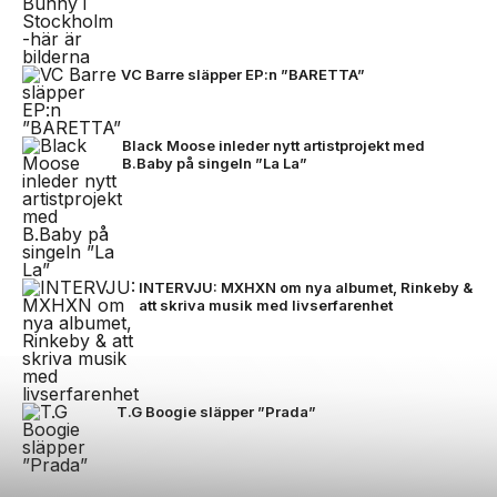
VC Barre släpper EP:n ”BARETTA”
Black Moose inleder nytt artistprojekt med
B.Baby på singeln ”La La”
INTERVJU: MXHXN om nya albumet, Rinkeby &
att skriva musik med livserfarenhet
T.G Boogie släpper ”Prada”