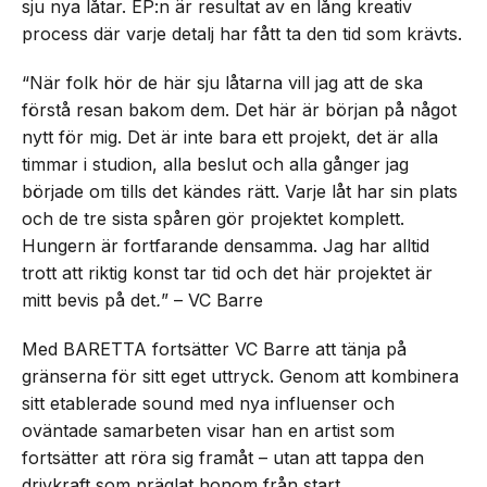
sju nya låtar. EP:n är resultat av en lång kreativ
process där varje detalj har fått ta den tid som krävts.
“När folk hör de här sju låtarna vill jag att de ska
förstå resan bakom dem. Det här är början på något
nytt för mig. Det är inte bara ett projekt, det är alla
timmar i studion, alla beslut och alla gånger jag
började om tills det kändes rätt. Varje låt har sin plats
och de tre sista spåren gör projektet komplett.
Hungern är fortfarande densamma. Jag har alltid
trott att riktig konst tar tid och det här projektet är
mitt bevis på det
.
” – VC Barre
Med BARETTA fortsätter VC Barre att tänja på
gränserna för sitt eget uttryck. Genom att kombinera
sitt etablerade sound med nya influenser och
oväntade samarbeten visar han en artist som
fortsätter att röra sig framåt – utan att tappa den
drivkraft som präglat honom från start.