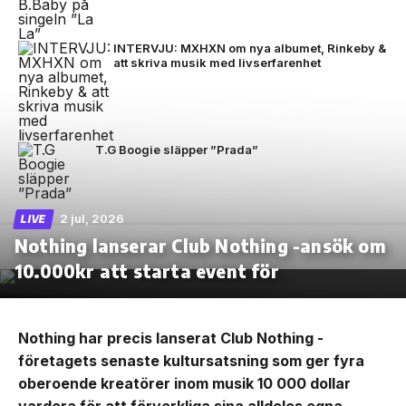
INTERVJU: MXHXN om nya albumet, Rinkeby &
att skriva musik med livserfarenhet
T.G Boogie släpper ”Prada”
2 jul, 2026
LIVE
Nothing lanserar Club Nothing -ansök om
10.000kr att starta event för
Nothing har precis lanserat Club Nothing -
företagets senaste kultursatsning som ger fyra
oberoende kreatörer inom musik 10 000 dollar