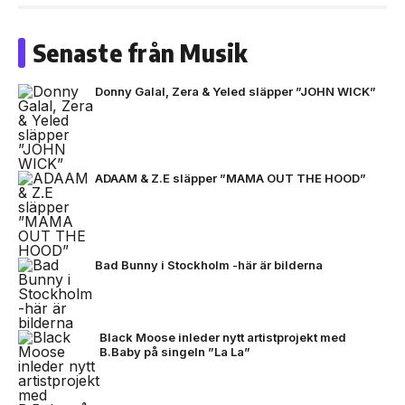
Senaste från Musik
Donny Galal, Zera & Yeled släpper ”JOHN WICK”
ADAAM & Z.E släpper ”MAMA OUT THE HOOD”
Bad Bunny i Stockholm -här är bilderna
Black Moose inleder nytt artistprojekt med
B.Baby på singeln ”La La”