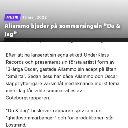
13 maj, 2022
MUSIK
Aliammo bjuder på sommarsingeln ”Du &
Skip
Jag”
to
the
content
Efter att ha lanserat sin egna etikett UnderKlass
Records och presenterat sin första artist i form av
13-åriga Oscar, gästade Aliammo sin adept på låten
”Smärta”. Sedan dess har både Aliammo och Oscar
släppt ytterligare varsin låt med liknande mörkt tema,
men idag får vi lite sommarvibes av
Göteborgsrapparen.
”Du & Jag” beskriver rapparen själv som en
”ghettosommarbanger” och för produktionen står
Lostmind.