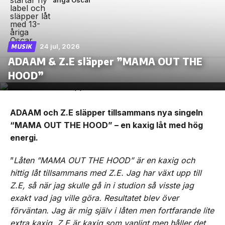
åriga Oscar
24 jul, 2026
MUSIK
ADAAM & Z.E släpper ”MAMA OUT THE
HOOD”
ADAAM och Z.E släpper tillsammans nya singeln
“MAMA OUT THE HOOD” – en kaxig låt med hög
energi.
”
Låten ”MAMA OUT THE HOOD” är en kaxig och
hittig låt tillsammans med Z.E. Jag har växt upp till
Z.E, så när jag skulle gå in i studion så visste jag
exakt vad jag ville göra. Resultatet blev över
förväntan. Jag är mig själv i låten men fortfarande lite
extra kaxig. Z.E är kaxig som vanligt men håller det