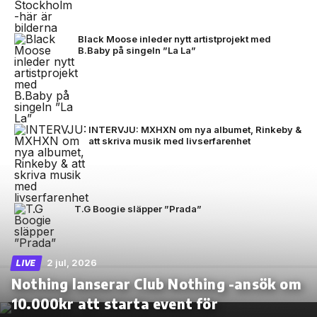
Black Moose inleder nytt artistprojekt med
B.Baby på singeln ”La La”
INTERVJU: MXHXN om nya albumet, Rinkeby &
att skriva musik med livserfarenhet
T.G Boogie släpper ”Prada”
2 jul, 2026
LIVE
Nothing lanserar Club Nothing -ansök om
10.000kr att starta event för