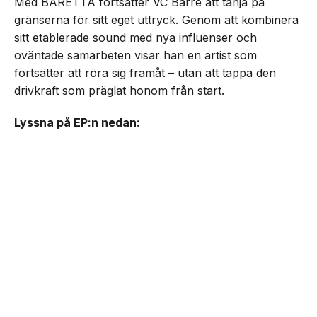
Med BARETTA fortsätter VC Barre att tänja på
gränserna för sitt eget uttryck. Genom att kombinera
sitt etablerade sound med nya influenser och
oväntade samarbeten visar han en artist som
fortsätter att röra sig framåt – utan att tappa den
drivkraft som präglat honom från start.
Lyssna på EP:n nedan: