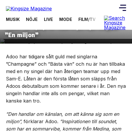
9 april, 2018
MUSIK
MUSIK
NÖJE
LIVE
MODE
FILM/TV
VIDEOS
ÖV
Adoo tar hjälp av Sam-E på nya singeln
Skip
”En miljon”
to
the
content
Adoo har tidigare sålt guld med singlarna
”Champagne” och ”Bästa vän” och nu är han tillbaka
med en ny singel där han återigen teamar upp med
Sam-E. Låten är den första låten som släpps från
Adoos debutalbum som kommer senare i år. Den nya
singeln handlar inte alls om pengar, vilket man
kanske kan tro.
”Den handlar om känslan, om att känna sig som en
miljon”,
förklarar Adoo.
”Inspirationen till soundet,
som har en sommarvibe, kommer från Medina, som