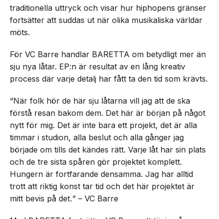
traditionella uttryck och visar hur hiphopens gränser
fortsätter att suddas ut när olika musikaliska världar
möts.
För VC Barre handlar BARETTA om betydligt mer än
sju nya låtar. EP:n är resultat av en lång kreativ
process där varje detalj har fått ta den tid som krävts.
“När folk hör de här sju låtarna vill jag att de ska
förstå resan bakom dem. Det här är början på något
nytt för mig. Det är inte bara ett projekt, det är alla
timmar i studion, alla beslut och alla gånger jag
började om tills det kändes rätt. Varje låt har sin plats
och de tre sista spåren gör projektet komplett.
Hungern är fortfarande densamma. Jag har alltid
trott att riktig konst tar tid och det här projektet är
mitt bevis på det
.
” – VC Barre