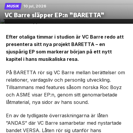
10 jul, 2026
MUSIK
VC Barre släpper EP:n ”BARETTA”
Efter otaliga timmar i studion är VC Barre redo att
presentera sitt nya projekt BARETTA – en
sjuspårig EP som markerar början på ett nytt
kapitel i hans musikaliska resa.
På BARETTA rör sig VC Barre mellan berättelser om
relationer, vardagsliv och personlig utveckling.
Tillsammans med features såsom norska Roc Boyz
och ASME visar EP:n, genom sitt genomarbetade
låtmaterial, nya sidor av hans sound.
En av de tydligaste överraskningarna är låten
”ANDAS” där VC Barre samarbetar med nystartade
bandet VERSA. Låten rör sig utanför hans