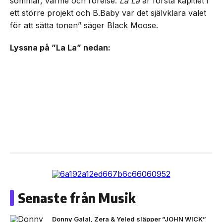
sommar, värme och rörelse.
La La
är första kapitlet i
ett större projekt och B.Baby var det självklara valet
för att sätta tonen” säger Black Moose.
Lyssna på ”La La” nedan:
Senaste från Musik
Donny Galal, Zera & Yeled släpper ”JOHN WICK”