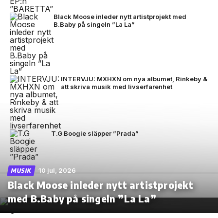
Black Moose inleder nytt artistprojekt med
B.Baby på singeln ”La La”
INTERVJU: MXHXN om nya albumet, Rinkeby &
att skriva musik med livserfarenhet
T.G Boogie släpper ”Prada”
10 jul, 2026
MUSIK
Black Moose inleder nytt artistprojekt
med B.Baby på singeln ”La La”