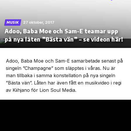
27 oktober, 2017
MUSIK
Adoo, Baba Moe och Sam-E teamar upp
Skip
to
på nya låten ”Bästa vän” – se videon här!
the
content
Adoo, Baba Moe och Sam-E samarbetade senast på
singeln ”Champagne” som släpptes i våras. Nu är
man tillbaka i samma konstellation på nya singeln
”Bästa vän”. Låten har även fått en musikvideo i regi
av Kiihjano för Lion Soul Media.