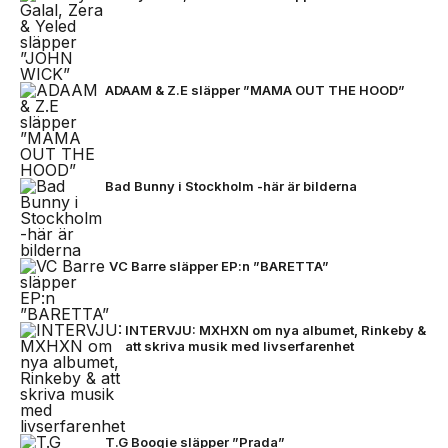
ADAAM & Z.E släpper ”MAMA OUT THE HOOD”
Bad Bunny i Stockholm -här är bilderna
VC Barre släpper EP:n ”BARETTA”
INTERVJU: MXHXN om nya albumet, Rinkeby &
att skriva musik med livserfarenhet
T.G Boogie släpper ”Prada”