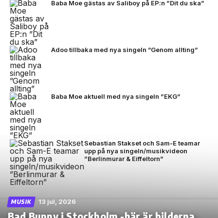
Baba Moe gästas av Saliboy på EP:n ”Dit du ska”
Adoo tillbaka med nya singeln ”Genom allting”
Baba Moe aktuell med nya singeln ”EKG”
Sebastian Stakset och Sam-E teamar
upp på nya singeln/musikvideon
”Berlinmurar & Eiffeltorn”
13 jul, 2026
MUSIK
Bad Bunny i Stockholm -här är bilderna