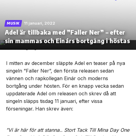
11 januari, 2022
MUSIK
Adel är tillbaka med ”Faller Ner” – efter
Skip
to
sin mammas och Einárs bortgång i höstas
the
content
I mitten av december släppte Adel en teaser på nya
singeln ”Faller Ner”, den första releasen sedan
vännen och rapkollegan Einár och moderns
bortgång under hösten. För en knapp vecka sedan
uppdaterade Adel om releasen och skrev då att
singeln släpps tisdag 11 januari, efter vissa
förseningar. Han skrev även:
”Vi är här för att stanna.. Stort Tack Till Mina Day One