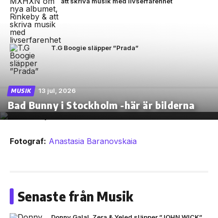
att skriva musik med livserfarenhet
T.G Boogie släpper ”Prada”
13 jul, 2026
MUSIK
Bad Bunny i Stockholm -här är bilderna
Fotograf:
Anastasia Baranovskaia
Senaste från Musik
Donny Galal, Zera & Yeled släpper ”JOHN WICK”