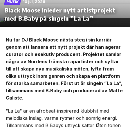
10 jul, 2026
MUSIK
Black Moose inleder nytt artistprojekt
med B.Baby på singeln ”La La”
Nu tar DJ Black Moose nästa steg i sin karriär
genom att lansera ett nytt projekt där han agerar
curator och exekutiv producent. Projektet samlar
några av Nordens främsta rapartister och syftar
till att skapa nya musikaliska möten, lyfta fram
olika uttryck inom genren och skapa en plattform
för starka samarbeten. Först ut är singeln ”La La”,
tillsammans med B.Baby och producerad av Matte
Caliste.
”La La” är en afrobeat-inspirerad klubbhit med
melodiska inslag, varma rytmer och somrig energi.
Tillsammans med B.Babys uttryck sätter låten tonen