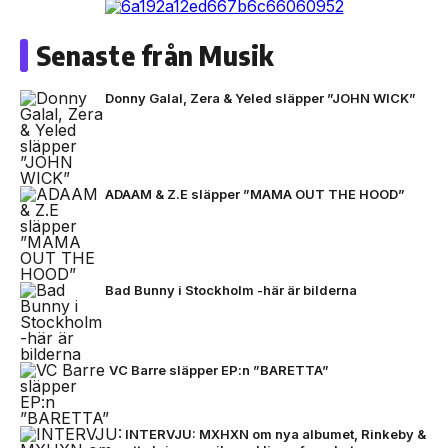
Senaste från Musik
Donny Galal, Zera & Yeled släpper ”JOHN WICK”
ADAAM & Z.E släpper ”MAMA OUT THE HOOD”
Bad Bunny i Stockholm -här är bilderna
VC Barre släpper EP:n ”BARETTA”
INTERVJU: MXHXN om nya albumet, Rinkeby &