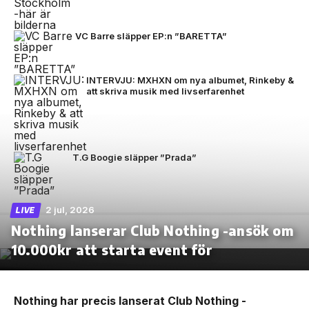
VC Barre släpper EP:n ”BARETTA”
INTERVJU: MXHXN om nya albumet, Rinkeby &
att skriva musik med livserfarenhet
T.G Boogie släpper ”Prada”
2 jul, 2026
LIVE
Nothing lanserar Club Nothing -ansök om
10.000kr att starta event för
Nothing har precis lanserat Club Nothing -