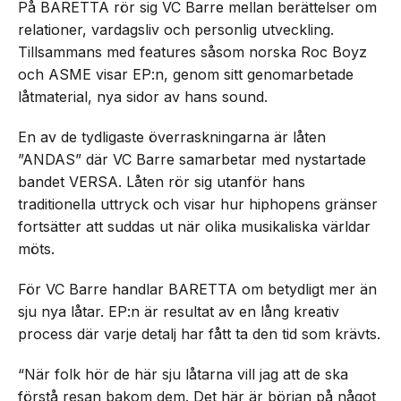
På BARETTA rör sig VC Barre mellan berättelser om
relationer, vardagsliv och personlig utveckling.
Tillsammans med features såsom norska Roc Boyz
och ASME visar EP:n, genom sitt genomarbetade
låtmaterial, nya sidor av hans sound.
En av de tydligaste överraskningarna är låten
”ANDAS” där VC Barre samarbetar med nystartade
bandet VERSA. Låten rör sig utanför hans
traditionella uttryck och visar hur hiphopens gränser
fortsätter att suddas ut när olika musikaliska världar
möts.
För VC Barre handlar BARETTA om betydligt mer än
sju nya låtar. EP:n är resultat av en lång kreativ
process där varje detalj har fått ta den tid som krävts.
“När folk hör de här sju låtarna vill jag att de ska
förstå resan bakom dem. Det här är början på något