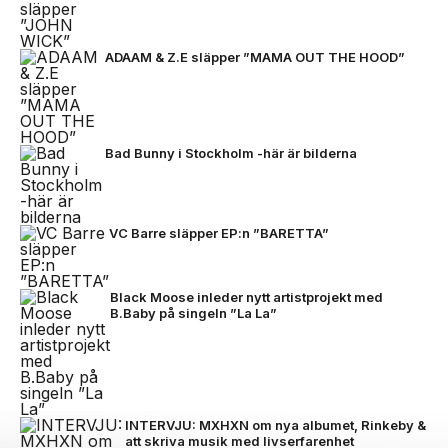
ADAAM & Z.E släpper ”MAMA OUT THE HOOD”
Bad Bunny i Stockholm -här är bilderna
VC Barre släpper EP:n ”BARETTA”
Black Moose inleder nytt artistprojekt med
B.Baby på singeln ”La La”
INTERVJU: MXHXN om nya albumet, Rinkeby &
att skriva musik med livserfarenhet