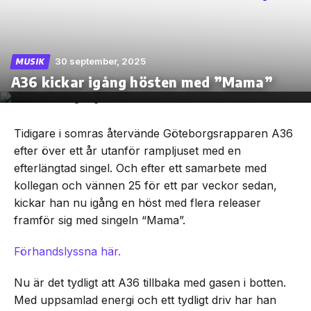
30 september, 2025
MUSIK
Skip
A36 kickar igång hösten med ”Mama”
to
the
content
Tidigare i somras återvände Göteborgsrapparen A36
efter över ett år utanför rampljuset med en
efterlängtad singel. Och efter ett samarbete med
kollegan och vännen 25 för ett par veckor sedan,
kickar han nu igång en höst med flera releaser
framför sig med singeln “Mama”.
Förhandslyssna här.
Nu är det tydligt att A36 tillbaka med gasen i botten.
Med uppsamlad energi och ett tydligt driv har han