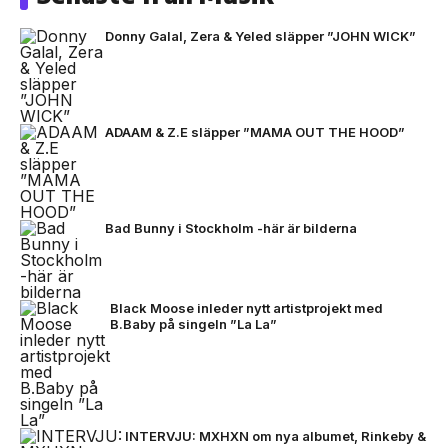
Donny Galal, Zera & Yeled släpper ”JOHN WICK”
ADAAM & Z.E släpper ”MAMA OUT THE HOOD”
Bad Bunny i Stockholm -här är bilderna
Black Moose inleder nytt artistprojekt med
B.Baby på singeln ”La La”
INTERVJU: MXHXN om nya albumet, Rinkeby &