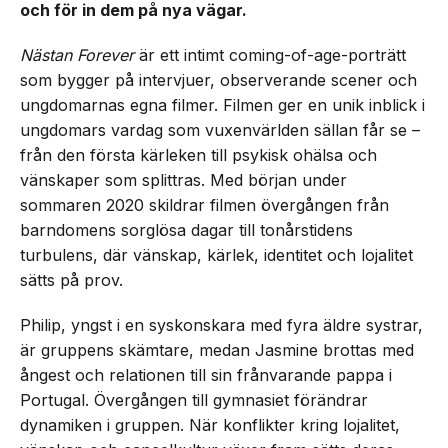
och för in dem på nya vägar.
Nästan Forever
är ett intimt coming-of-age-porträtt
som bygger på intervjuer, observerande scener och
ungdomarnas egna filmer. Filmen ger en unik inblick i
ungdomars vardag som vuxenvärlden sällan får se –
från den första kärleken till psykisk ohälsa och
vänskaper som splittras. Med början under
sommaren 2020 skildrar filmen övergången från
barndomens sorglösa dagar till tonårstidens
turbulens, där vänskap, kärlek, identitet och lojalitet
sätts på prov.
Philip, yngst i en syskonskara med fyra äldre systrar,
är gruppens skämtare, medan Jasmine brottas med
ångest och relationen till sin frånvarande pappa i
Portugal. Övergången till gymnasiet förändrar
dynamiken i gruppen. När konflikter kring lojalitet,