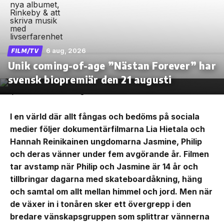
6 aug, 2026
FILM/TV
Unik coming-of-age ”Nästan Forever” har
svensk biopremiär den 21 augusti
I en värld där allt fångas och bedöms på sociala
medier följer dokumentärfilmarna Lia Hietala och
Hannah Reinikainen ungdomarna Jasmine, Philip
och deras vänner under fem avgörande år. Filmen
tar avstamp när Philip och Jasmine är 14 år och
tillbringar dagarna med skateboardåkning, häng
och samtal om allt mellan himmel och jord. Men när
de växer in i tonåren sker ett övergrepp i den
bredare vänskapsgruppen som splittrar vännerna