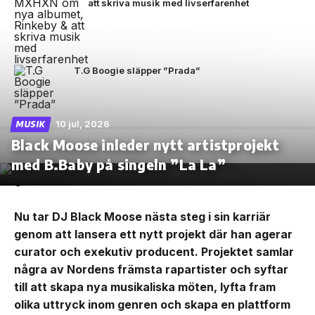
att skriva musik med livserfarenhet
T.G Boogie släpper ”Prada”
10 jul, 2026
MUSIK
Black Moose inleder nytt artistprojekt
med B.Baby på singeln ”La La”
Nu tar DJ Black Moose nästa steg i sin karriär
genom att lansera ett nytt projekt där han agerar
curator och exekutiv producent. Projektet samlar
några av Nordens främsta rapartister och syftar
till att skapa nya musikaliska möten, lyfta fram
olika uttryck inom genren och skapa en plattform