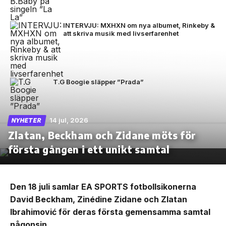
INTERVJU: MXHXN om nya albumet, Rinkeby &
att skriva musik med livserfarenhet
T.G Boogie släpper ”Prada”
14 jul, 2026
NYHETER
Zlatan, Beckham och Zidane möts för
första gången i ett unikt samtal
Den 18 juli samlar EA SPORTS fotbollsikonerna
David Beckham, Zinédine Zidane och Zlatan
Ibrahimović för deras första gemensamma samtal
någonsin.