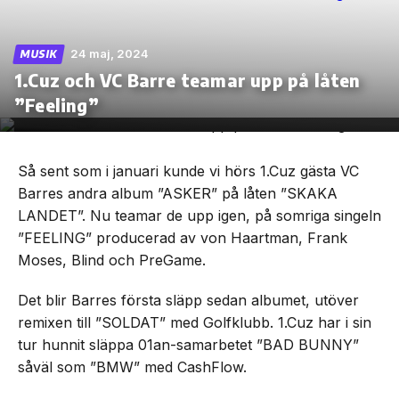
24 maj, 2024
MUSIK
1.Cuz och VC Barre teamar upp på låten
Skip
”Feeling”
to
the
content
Så sent som i januari kunde vi hörs 1.Cuz gästa VC
Barres andra album ”ASKER” på låten ”SKAKA
LANDET”. Nu teamar de upp igen, på somriga singeln
”FEELING” producerad av von Haartman, Frank
Moses, Blind och PreGame.
Det blir Barres första släpp sedan albumet, utöver
remixen till ”SOLDAT” med Golfklubb. 1.Cuz har i sin
tur hunnit släppa 01an-samarbetet ”BAD BUNNY”
såväl som ”BMW” med CashFlow.