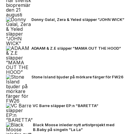
Donny Galal, Zera & Yeled släpper ”JOHN WICK”
ADAAM & Z.E släpper ”MAMA OUT THE HOOD”
Stone Island bjuder på mörkare färger för FW26
VC Barre släpper EP:n ”BARETTA”
Black Moose inleder nytt artistprojekt med
B.Baby på singeln ”La La”