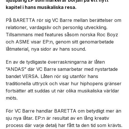
sjuspårig EP som markerar början på ett nytt
kapitel i hans musikaliska resa.
På BARETTA rör sig VC Barre mellan berättelser om
relationer, vardagsliv och personlig utveckling.
Tillsammans med features såsom norska Roc Boyz
och ASME visar EP:n, genom sitt genomarbetade
låtmaterial, nya sidor av hans sound.
En av de tydligaste överraskningarna är låten
”ANDAS” där VC Barre samarbetar med nystartade
bandet VERSA. Låten rör sig utanför hans
traditionella uttryck och visar hur hiphopens gränser
fortsätter att suddas ut när olika musikaliska världar
möts.
För VC Barre handlar BARETTA om betydligt mer än
sju nya låtar. EP:n är resultat av en lång kreativ
process där varje detalj har fått ta den tid som krävts.