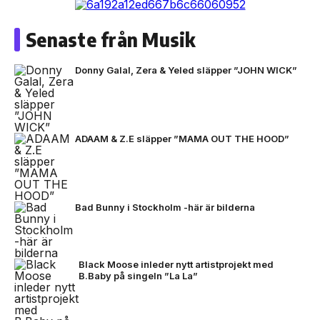
Senaste från Musik
Donny Galal, Zera & Yeled släpper ”JOHN WICK”
ADAAM & Z.E släpper ”MAMA OUT THE HOOD”
Bad Bunny i Stockholm -här är bilderna
Black Moose inleder nytt artistprojekt med
B.Baby på singeln ”La La”