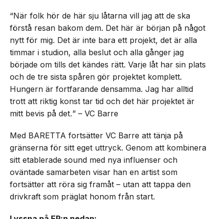
“När folk hör de här sju låtarna vill jag att de ska
förstå resan bakom dem. Det här är början på något
nytt för mig. Det är inte bara ett projekt, det är alla
timmar i studion, alla beslut och alla gånger jag
började om tills det kändes rätt. Varje låt har sin plats
och de tre sista spåren gör projektet komplett.
Hungern är fortfarande densamma. Jag har alltid
trott att riktig konst tar tid och det här projektet är
mitt bevis på det
.
” – VC Barre
Med BARETTA fortsätter VC Barre att tänja på
gränserna för sitt eget uttryck. Genom att kombinera
sitt etablerade sound med nya influenser och
oväntade samarbeten visar han en artist som
fortsätter att röra sig framåt – utan att tappa den
drivkraft som präglat honom från start.
Lyssna på EP:n nedan: