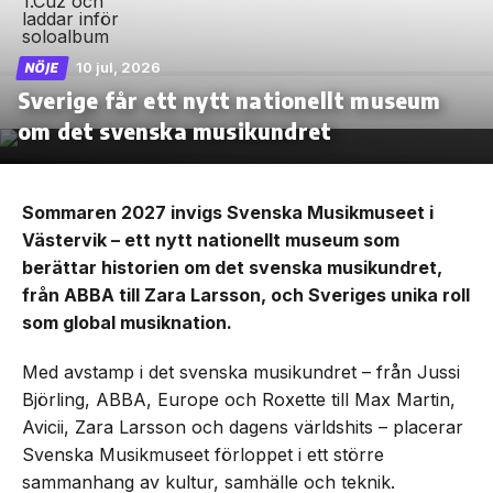
10 jul, 2026
NÖJE
Sverige får ett nytt nationellt museum
om det svenska musikundret
Sommaren 2027 invigs Svenska Musikmuseet i
Västervik – ett nytt nationellt museum som
berättar historien om det svenska musikundret,
från ABBA till Zara Larsson, och Sveriges unika roll
som global musiknation.
Med avstamp i det svenska musikundret – från Jussi
Björling, ABBA, Europe och Roxette till Max Martin,
Avicii, Zara Larsson och dagens världshits – placerar
Svenska Musikmuseet förloppet i ett större
sammanhang av kultur, samhälle och teknik.