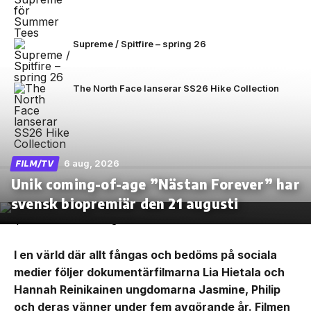
Supreme / Spitfire – spring 26
The North Face lanserar SS26 Hike Collection
6 aug, 2026
FILM/TV
Unik coming-of-age ”Nästan Forever” har
svensk biopremiär den 21 augusti
I en värld där allt fångas och bedöms på sociala
medier följer dokumentärfilmarna Lia Hietala och
Hannah Reinikainen ungdomarna Jasmine, Philip
och deras vänner under fem avgörande år. Filmen