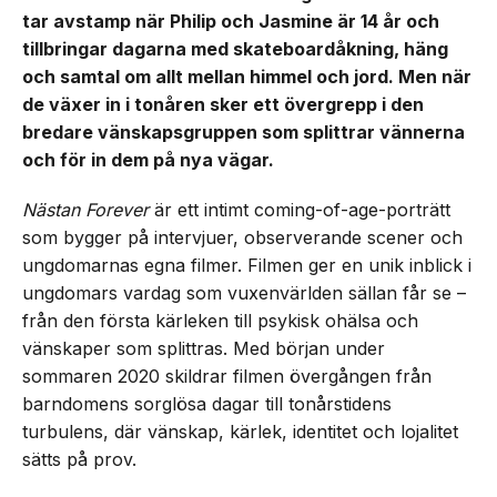
tar avstamp när Philip och Jasmine är 14 år och
tillbringar dagarna med skateboardåkning, häng
och samtal om allt mellan himmel och jord. Men när
de växer in i tonåren sker ett övergrepp i den
bredare vänskapsgruppen som splittrar vännerna
och för in dem på nya vägar.
Nästan Forever
är ett intimt coming-of-age-porträtt
som bygger på intervjuer, observerande scener och
ungdomarnas egna filmer. Filmen ger en unik inblick i
ungdomars vardag som vuxenvärlden sällan får se –
från den första kärleken till psykisk ohälsa och
vänskaper som splittras. Med början under
sommaren 2020 skildrar filmen övergången från
barndomens sorglösa dagar till tonårstidens
turbulens, där vänskap, kärlek, identitet och lojalitet
sätts på prov.