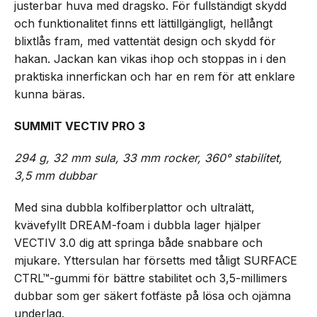
justerbar huva med dragsko. För fullständigt skydd
och funktionalitet finns ett lättillgängligt, hellångt
blixtlås fram, med vattentät design och skydd för
hakan. Jackan kan vikas ihop och stoppas in i den
praktiska innerfickan och har en rem för att enklare
kunna bäras.
SUMMIT VECTIV PRO 3
294 g, 32 mm sula, 33 mm rocker, 360° stabilitet,
3,5 mm dubbar
Med sina dubbla kolfiberplattor och ultralätt,
kvävefyllt DREAM-foam i dubbla lager hjälper
VECTIV 3.0 dig att springa både snabbare och
mjukare. Yttersulan har försetts med tåligt SURFACE
CTRL™-gummi för bättre stabilitet och 3,5-millimers
dubbar som ger säkert fotfäste på lösa och ojämna
underlag.