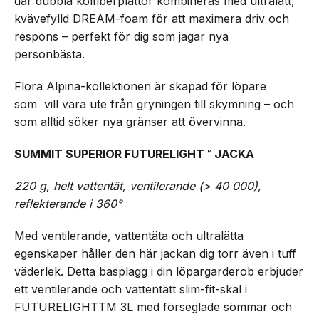
där dubbla kolfiberplattor kombineras med ultralätt,
kvävefylld DREAM-foam för att maximera driv och
respons – perfekt för dig som jagar nya
personbästa.
Flora Alpina-kollektionen är skapad för löpare
som vill vara ute från gryningen till skymning – och
som alltid söker nya gränser att övervinna.
SUMMIT SUPERIOR FUTURELIGHT™ JACKA
220 g, helt vattentät, ventilerande (> 40 000),
reflekterande i 360°
Med ventilerande, vattentäta och ultralätta
egenskaper håller den här jackan dig torr även i tuff
väderlek. Detta basplagg i din löpargarderob erbjuder
ett ventilerande och vattentätt slim-fit-skal i
FUTURELIGHT
TM
3L med förseglade sömmar och