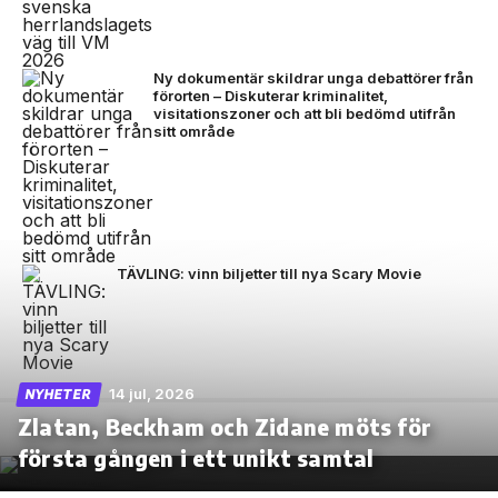
Ny dokumentär skildrar unga debattörer från
förorten – Diskuterar kriminalitet,
visitationszoner och att bli bedömd utifrån
sitt område
TÄVLING: vinn biljetter till nya Scary Movie
14 jul, 2026
NYHETER
Zlatan, Beckham och Zidane möts för
första gången i ett unikt samtal