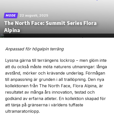
22 augusti, 2025
MODE
The North Face: Summit Series Flora
Skip
Alpina
to
the
content
Anpassad för högalpin terräng
Lyssna gärna till terrängens lockrop – men glöm inte
att du också måste möta naturens utmaningar: långa
avstånd, mörker och krävande underlag. Förmågan
till anpassning är grunden i all traillöpning. Den nya
kollektionen från The North Face, Flora Alpina, är
resultatet av många års innovation, testad och
godkänd av erfarna atleter. En kollektion skapad för
att tänja på gränserna i världens tuffaste
ultramaratonlopp.