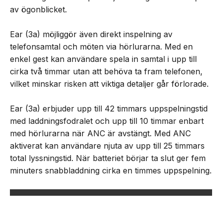
av ögonblicket.
Ear (3a) möjliggör även direkt inspelning av
telefonsamtal och möten via hörlurarna. Med en
enkel gest kan användare spela in samtal i upp till
cirka två timmar utan att behöva ta fram telefonen,
vilket minskar risken att viktiga detaljer går förlorade.
Ear (3a) erbjuder upp till 42 timmars uppspelningstid
med laddningsfodralet och upp till 10 timmar enbart
med hörlurarna när ANC är avstängt. Med ANC
aktiverat kan användare njuta av upp till 25 timmars
total lyssningstid. När batteriet börjar ta slut ger fem
minuters snabbladdning cirka en timmes uppspelning.
NEXT UP
Nothing lanserar Ear (3a)