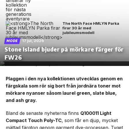
The North Face HMLYN Parka
firar 30 år med
jubileumsmodell
17 jul, 2026
MODE
Stone Island bjuder på mörkare färger för
FW26
Plaggen i den nya kollektionen utvecklas genom en
färgskala som rör sig bort från jordnära toner mot
mörkare nyanser såsom laurel green, slate blue,
and ash gray.
Bland de senaste nyheterna finns
Q100011 Light
Compact Touch Poly-TC
, som får en djup, mycket
mättad färgton genom garment dye-processen. Tyget