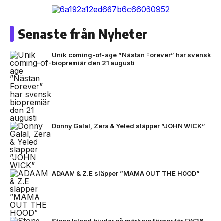
Senaste från Nyheter
Unik coming-of-age ”Nästan Forever” har svensk
biopremiär den 21 augusti
Donny Galal, Zera & Yeled släpper ”JOHN WICK”
ADAAM & Z.E släpper ”MAMA OUT THE HOOD”
Stone Island bjuder på mörkare färger för FW26