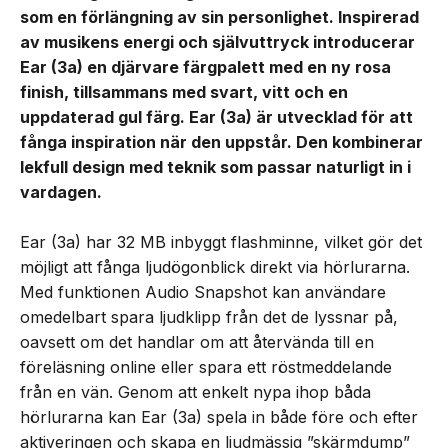
som en förlängning av sin personlighet. Inspirerad
av musikens energi och självuttryck introducerar
Ear (3a) en djärvare färgpalett med en ny rosa
finish, tillsammans med svart, vitt och en
uppdaterad gul färg. Ear (3a) är utvecklad för att
fånga inspiration när den uppstår. Den kombinerar
lekfull design med teknik som passar naturligt in i
vardagen.
Ear (3a) har 32 MB inbyggt flashminne, vilket gör det
möjligt att fånga ljudögonblick direkt via hörlurarna.
Med funktionen Audio Snapshot kan användare
omedelbart spara ljudklipp från det de lyssnar på,
oavsett om det handlar om att återvända till en
föreläsning online eller spara ett röstmeddelande
från en vän. Genom att enkelt nypa ihop båda
hörlurarna kan Ear (3a) spela in både före och efter
aktiveringen och skapa en ljudmässig ”skärmdump”