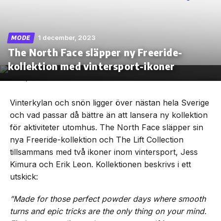
1 december, 2023
MODE
The North Face släpper ny Freeride-
Skip
to
kollektion med vintersport-ikoner
the
content
Vinterkylan och snön ligger över nästan hela Sverige
och vad passar då bättre än att lansera ny kollektion
för aktiviteter utomhus. The North Face släpper sin
nya Freeride-kollektion och The Lift Collection
tillsammans med två ikoner inom vintersport, Jess
Kimura och Erik Leon. Kollektionen beskrivs i ett
utskick:
”Made for those perfect powder days where smooth
turns and epic tricks are the only thing on your mind.