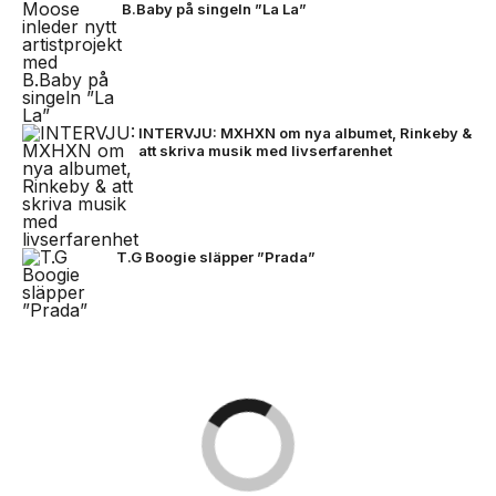
B.Baby på singeln ”La La”
INTERVJU: MXHXN om nya albumet, Rinkeby &
att skriva musik med livserfarenhet
T.G Boogie släpper ”Prada”