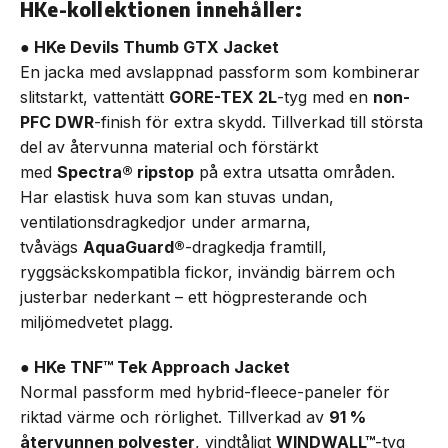
HKe-kollektionen innehåller:
● HKe Devils Thumb GTX Jacket
En jacka med avslappnad passform som kombinerar
slitstarkt, vattentätt
GORE-TEX 2L
-tyg med en
non-
PFC DWR
-finish för extra skydd. Tillverkad till största
del av återvunna material och förstärkt
med
Spectra® ripstop
på extra utsatta områden.
Har elastisk huva som kan stuvas undan,
ventilationsdragkedjor under armarna,
tvåvägs
AquaGuard®
-dragkedja framtill,
ryggsäckskompatibla fickor, invändig bärrem och
justerbar nederkant – ett högpresterande och
miljömedvetet plagg.
● HKe TNF™ Tek Approach Jacket
Normal passform med hybrid-fleece-paneler för
riktad värme och rörlighet. Tillverkad av
91 %
återvunnen polyester
, vindtåligt
WINDWALL™
-tyg