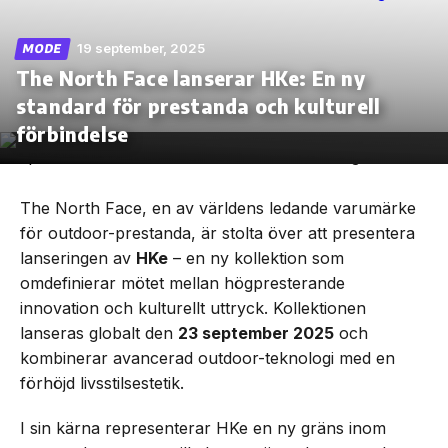
19 september, 2025
MODE
The North Face lanserar HKe: En ny
standard för prestanda och kulturell
Skip
to
förbindelse
the
content
The North Face, en av världens ledande varumärke
för outdoor-prestanda, är stolta över att presentera
lanseringen av
HKe
– en ny kollektion som
omdefinierar mötet mellan högpresterande
innovation och kulturellt uttryck. Kollektionen
lanseras globalt den
23 september 2025
och
kombinerar avancerad outdoor-teknologi med en
förhöjd livsstilsestetik.
I sin kärna representerar HKe en ny gräns inom