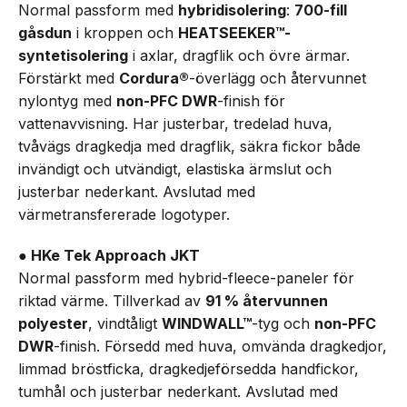
Normal passform med
hybridisolering
:
700-fill
gåsdun
i kroppen och
HEATSEEKER™-
syntetisolering
i axlar, dragflik och övre ärmar.
Förstärkt med
Cordura®
-överlägg och återvunnet
nylontyg med
non-PFC DWR
-finish för
vattenavvisning. Har justerbar, tredelad huva,
tvåvägs dragkedja med dragflik, säkra fickor både
invändigt och utvändigt, elastiska ärmslut och
justerbar nederkant. Avslutad med
värmetransfererade logotyper.
● HKe Tek Approach JKT
Normal passform med hybrid-fleece-paneler för
riktad värme. Tillverkad av
91 % återvunnen
polyester
, vindtåligt
WINDWALL™
-tyg och
non-PFC
DWR
-finish. Försedd med huva, omvända dragkedjor,
limmad bröstficka, dragkedjeförsedda handfickor,
tumhål och justerbar nederkant. Avslutad med