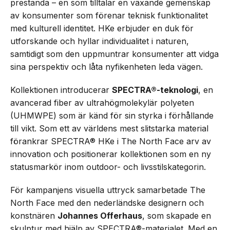
prestanda – en som tilltalar en växande gemenskap
av konsumenter som förenar teknisk funktionalitet
med kulturell identitet. HKe erbjuder en duk för
utforskande och hyllar individualitet i naturen,
samtidigt som den uppmuntrar konsumenter att vidga
sina perspektiv och låta nyfikenheten leda vägen.
Kollektionen introducerar
SPECTRA®-teknologi
, en
avancerad fiber av ultrahögmolekylär polyeten
(UHMWPE) som är känd för sin styrka i förhållande
till vikt. Som ett av världens mest slitstarka material
förankrar SPECTRA® HKe i The North Face arv av
innovation och positionerar kollektionen som en ny
statusmarkör inom outdoor- och livsstilskategorin.
För kampanjens visuella uttryck samarbetade The
North Face med den nederländske designern och
konstnären
Johannes Offerhaus
, som skapade en
skulptur med hjälp av SPECTRA®-materialet. Med en