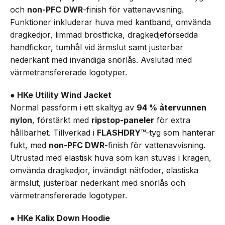
och
non-PFC DWR
-finish för vattenavvisning.
Funktioner inkluderar huva med kantband, omvända
dragkedjor, limmad bröstficka, dragkedjeförsedda
handfickor, tumhål vid ärmslut samt justerbar
nederkant med invändiga snörlås. Avslutad med
värmetransfererade logotyper.
● HKe Utility Wind Jacket
Normal passform i ett skaltyg av
94 % återvunnen
nylon
, förstärkt med
ripstop-paneler
för extra
hållbarhet. Tillverkad i
FLASHDRY™
-tyg som hanterar
fukt, med
non-PFC DWR
-finish för vattenavvisning.
Utrustad med elastisk huva som kan stuvas i kragen,
omvända dragkedjor, invändigt nätfoder, elastiska
ärmslut, justerbar nederkant med snörlås och
värmetransfererade logotyper.
● HKe Kalix Down Hoodie