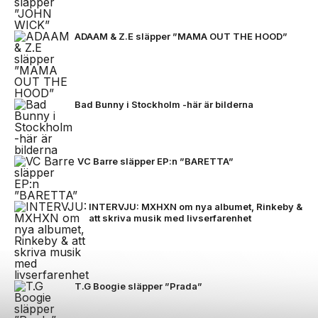
ADAAM & Z.E släpper ”MAMA OUT THE HOOD”
Bad Bunny i Stockholm -här är bilderna
VC Barre släpper EP:n ”BARETTA”
INTERVJU: MXHXN om nya albumet, Rinkeby &
att skriva musik med livserfarenhet
T.G Boogie släpper ”Prada”