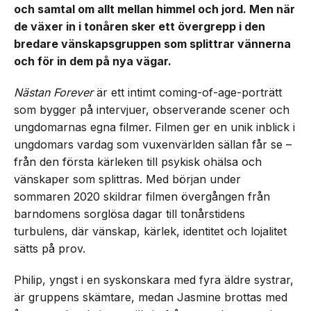
och samtal om allt mellan himmel och jord. Men när
de växer in i tonåren sker ett övergrepp i den
bredare vänskapsgruppen som splittrar vännerna
och för in dem på nya vägar.
Nästan Forever
är ett intimt coming-of-age-porträtt
som bygger på intervjuer, observerande scener och
ungdomarnas egna filmer. Filmen ger en unik inblick i
ungdomars vardag som vuxenvärlden sällan får se –
från den första kärleken till psykisk ohälsa och
vänskaper som splittras. Med början under
sommaren 2020 skildrar filmen övergången från
barndomens sorglösa dagar till tonårstidens
turbulens, där vänskap, kärlek, identitet och lojalitet
sätts på prov.
Philip, yngst i en syskonskara med fyra äldre systrar,
är gruppens skämtare, medan Jasmine brottas med