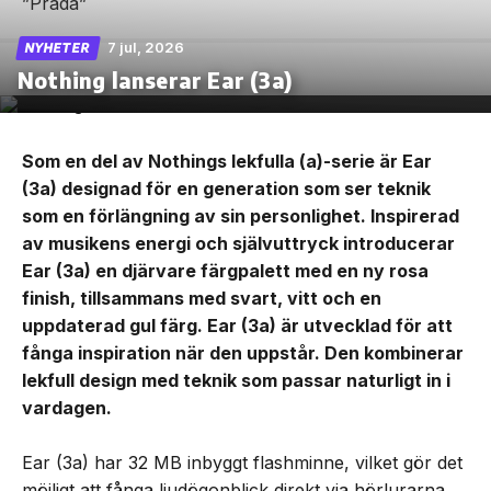
7 jul, 2026
NYHETER
Nothing lanserar Ear (3a)
Som en del av Nothings lekfulla (a)-serie är Ear
(3a) designad för en generation som ser teknik
som en förlängning av sin personlighet. Inspirerad
av musikens energi och självuttryck introducerar
Ear (3a) en djärvare färgpalett med en ny rosa
finish, tillsammans med svart, vitt och en
uppdaterad gul färg. Ear (3a) är utvecklad för att
fånga inspiration när den uppstår. Den kombinerar
lekfull design med teknik som passar naturligt in i
vardagen.
Ear (3a) har 32 MB inbyggt flashminne, vilket gör det
möjligt att fånga ljudögonblick direkt via hörlurarna.