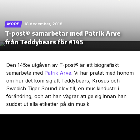
18 december, 2018
MODE
T-post® samarbetar med Patrik Arve
Skip
to
från Teddybears för #145
the
content
Den 145:e utgåvan av T-post® är ett biografiskt
samarbete med
Patrik Arve.
Vi har pratat med honom
om hur det kom sig att Teddybears, Krösus och
Swedish Tiger Sound blev till, en musikindustri i
förändring, och att han vägrar att ge sig innan han
suddat ut alla etiketter på sin musik.