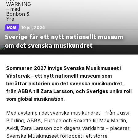
10 jul, 2026
NÖJE
Sverige får ett nytt nationellt museum
om det svenska musikundret
Sommaren 2027 invigs Svenska Musikmuseet i
Västervik – ett nytt nationellt museum som
berättar historien om det svenska musikundret,
från ABBA till Zara Larsson, och Sveriges unika roll
som global musiknation.
Med avstamp i det svenska musikundret – från Jussi
Björling, ABBA, Europe och Roxette till Max Martin,
Avicii, Zara Larsson och dagens världshits – placerar
Svenska Musikmuseet förloppet i ett större