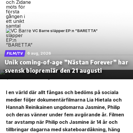
VC Barre släpper EP:n ”BARETTA”
6 aug, 2026
FILM/TV
Unik coming-of-age ”Nästan Forever” har
svensk biopremiär den 21 augusti
I en värld där allt fångas och bedöms på sociala
medier följer dokumentärfilmarna Lia Hietala och
Hannah Reinikainen ungdomarna Jasmine, Philip
och deras vänner under fem avgörande år. Filmen
tar avstamp när Philip och Jasmine är 14 år och
tillbringar dagarna med skateboardåkning, häng