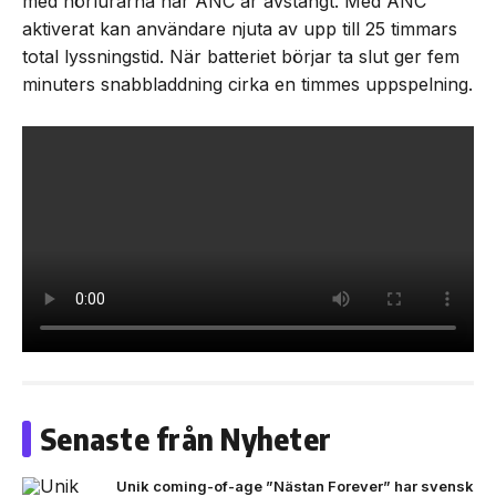
med hörlurarna när ANC är avstängt. Med ANC
aktiverat kan användare njuta av upp till 25 timmars
total lyssningstid. När batteriet börjar ta slut ger fem
minuters snabbladdning cirka en timmes uppspelning.
Senaste från Nyheter
Unik coming-of-age ”Nästan Forever” har svensk