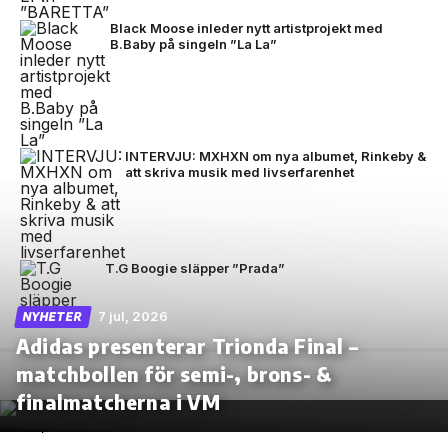
Black Moose inleder nytt artistprojekt med
B.Baby på singeln ”La La”
INTERVJU: MXHXN om nya albumet, Rinkeby &
att skriva musik med livserfarenhet
T.G Boogie släpper ”Prada”
7 jul, 2026
NYHETER
Adidas presenterar Trionda Final –
matchbollen för semi-, brons- &
finalmatcherna i VM