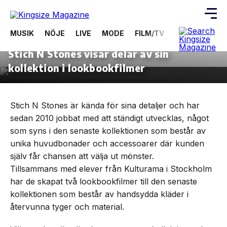
MUSIK
NÖJE
LIVE
MODE
FILM/TV
VIDEOS
ÖV
29 oktober, 2014
MODE
Stich N Stones visar delar av sin
Skip
to
kollektion i lookbookfilmer
the
content
Stich N Stones är kända för sina detaljer och har
sedan 2010 jobbat med att ständigt utvecklas, något
som syns i den senaste kollektionen som består av
unika huvudbonader och accessoarer där kunden
själv får chansen att välja ut mönster.
Tillsammans med elever från Kulturama i Stockholm
har de skapat två lookbookfilmer till den senaste
kollektionen som består av handsydda kläder i
återvunna tyger och material.