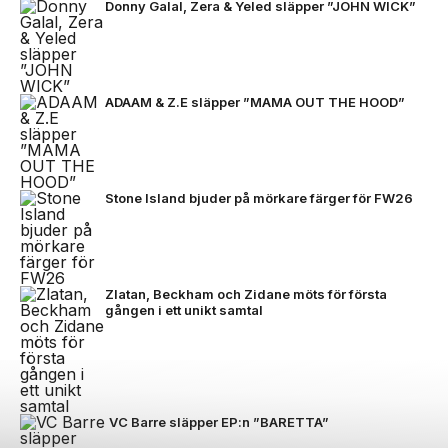
Donny Galal, Zera & Yeled släpper ”JOHN WICK”
ADAAM & Z.E släpper ”MAMA OUT THE HOOD”
Stone Island bjuder på mörkare färger för FW26
Zlatan, Beckham och Zidane möts för första
gången i ett unikt samtal
VC Barre släpper EP:n ”BARETTA”