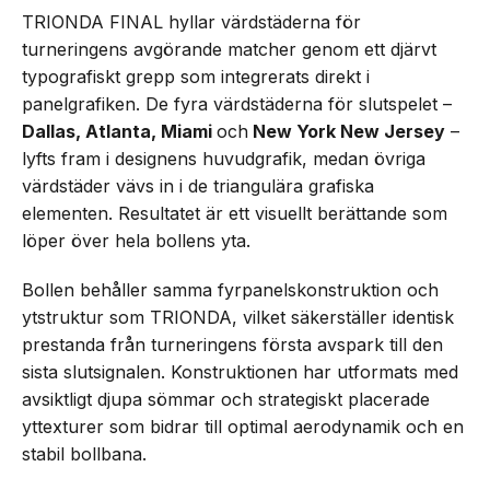
TRIONDA FINAL hyllar värdstäderna för
turneringens avgörande matcher genom ett djärvt
typografiskt grepp som integrerats direkt i
panelgrafiken. De fyra värdstäderna för slutspelet –
Dallas, Atlanta, Miami
och
New York New Jersey
–
lyfts fram i designens huvudgrafik, medan övriga
värdstäder vävs in i de triangulära grafiska
elementen. Resultatet är ett visuellt berättande som
löper över hela bollens yta.
Bollen behåller samma fyrpanelskonstruktion och
ytstruktur som TRIONDA, vilket säkerställer identisk
prestanda från turneringens första avspark till den
sista slutsignalen. Konstruktionen har utformats med
avsiktligt djupa sömmar och strategiskt placerade
yttexturer som bidrar till optimal aerodynamik och en
stabil bollbana.