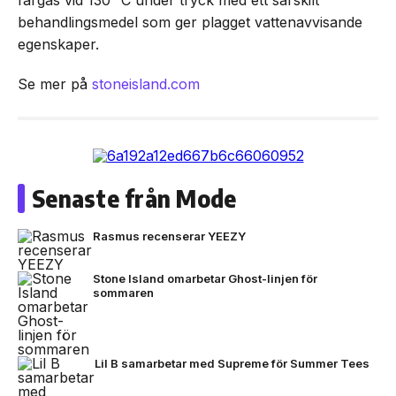
färgas vid 130 °C under tryck med ett särskilt
behandlingsmedel som ger plagget vattenavvisande
egenskaper.
Se mer på
stoneisland.com
Senaste från Mode
Rasmus recenserar YEEZY
Stone Island omarbetar Ghost-linjen för
sommaren
Lil B samarbetar med Supreme för Summer Tees