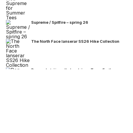
Supreme / Spitfire – spring 26
The North Face lanserar SS26 Hike Collection
Den enda tröjan alla kan bära – Team Earth
lanseras inför fotbolls-VM 2026
NEXT UP
Stone Island bjuder på mörkare
färger för FW26