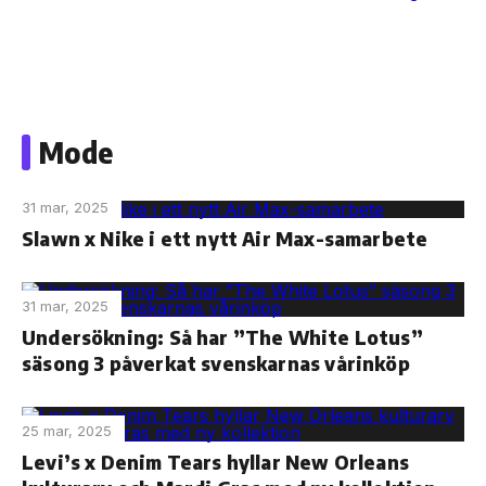
Skip
to
Mode
the
content
31 mar, 2025
Slawn x Nike i ett nytt Air Max-samarbete
31 mar, 2025
Undersökning: Så har ”The White Lotus”
säsong 3 påverkat svenskarnas vårinköp
25 mar, 2025
Levi’s x Denim Tears hyllar New Orleans