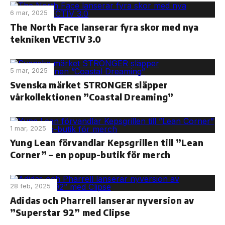
6 mar, 2025
The North Face lanserar fyra skor med nya
tekniken VECTIV 3.0
5 mar, 2025
Svenska märket STRONGER släpper
vårkollektionen ”Coastal Dreaming”
1 mar, 2025
Yung Lean förvandlar Kepsgrillen till ”Lean
Corner” – en popup-butik för merch
28 feb, 2025
Adidas och Pharrell lanserar nyversion av
”Superstar 92” med Clipse