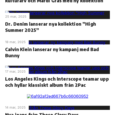
kulturarv och Mardi Gras med ny kollektion
25 mar, 2025
Dr. Denim lanserar nya kollektion ”High
Summer 2025”
18 mar, 2025
Calvin Klein lanserar ny kampanj med Bad
Bunny
17 mar, 2025
Los Angeles Kings och Interscope teamar upp
och hyllar klassiskt album från 2Pac
14 mar, 2025
Nya jeans från These Glory Days