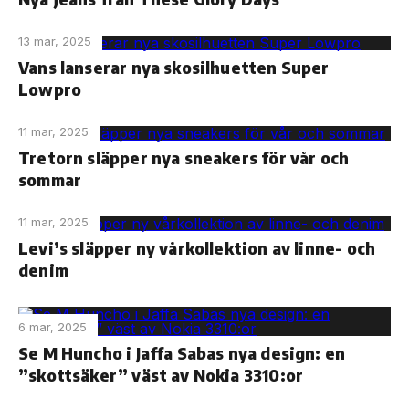
13 mar, 2025
Vans lanserar nya skosilhuetten Super
Lowpro
11 mar, 2025
Tretorn släpper nya sneakers för vår och
sommar
11 mar, 2025
Levi’s släpper ny vårkollektion av linne- och
denim
6 mar, 2025
Se M Huncho i Jaffa Sabas nya design: en
”skottsäker” väst av Nokia 3310:or