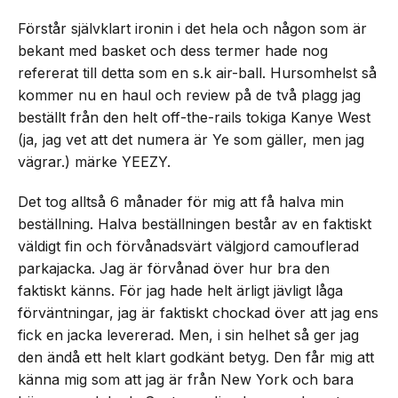
Förstår självklart ironin i det hela och någon som är
bekant med basket och dess termer hade nog
refererat till detta som en s.k air-ball. Hursomhelst så
kommer nu en haul och review på de två plagg jag
beställt från den helt off-the-rails tokiga Kanye West
(ja, jag vet att det numera är Ye som gäller, men jag
vägrar.) märke YEEZY.
Det tog alltså 6 månader för mig att få halva min
beställning. Halva beställningen består av en faktiskt
väldigt fin och förvånadsvärt välgjord camouflerad
parkajacka. Jag är förvånad över hur bra den
faktiskt känns. För jag hade helt ärligt jävligt låga
förväntningar, jag är faktiskt chockad över att jag ens
fick en jacka levererad. Men, i sin helhet så ger jag
den ändå ett helt klart godkänt betyg. Den får mig att
känna mig som att jag är från New York och bara