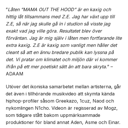
”
Låten ”MAMA OUT THE HOOD” är en kaxig och
hittig låt tillsammans med Z.E. Jag har växt upp till
Z.E, så när jag skulle gå in i studion så visste jag
exakt vad jag ville göra. Resultatet blev över
förväntan. Jag är mig själv i låten men fortfarande lite
extra kaxig. Z.E är kaxig som vanligt men håller det
cleant så att en ännu bredare publik kan lyssna på
det. Vi pratar om klimatet och miljön där vi kommer
ifrån på ett mer poetiskt sätt än att bara skryta.
” –
ADAAM
Utöver det ikoniska samarbetet mellan artisterna, går
det även i tillhörande musikvideo att skymta kända
hiphop-profiler såsom Greekazo, 1cuz, Naod och
nykomlingen N1cho. Videon är regisserad av Mogz,
som tidigare stått bakom uppmärksammade
produktioner för bland annat Aden, Asme och Einar.