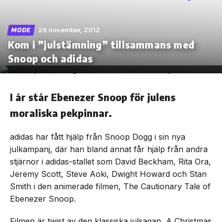
26 november, 2012
MODE
Kom i ”julstämning” tillsammans med
Skip
Snoop och adidas
to
the
content
I år står Ebenezer Snoop för julens
moraliska pekpinnar.
adidas har fått hjälp från Snoop Dogg i sin nya
julkampanj, där han bland annat får hjälp från andra
stjärnor i adidas-stallet som David Beckham, Rita Ora,
Jeremy Scott, Steve Aoki, Dwight Howard och Stan
Smith i den animerade filmen, The Cautionary Tale of
Ebenezer Snoop.
Filmen är twist av den klassiska julsagan, A Christmas