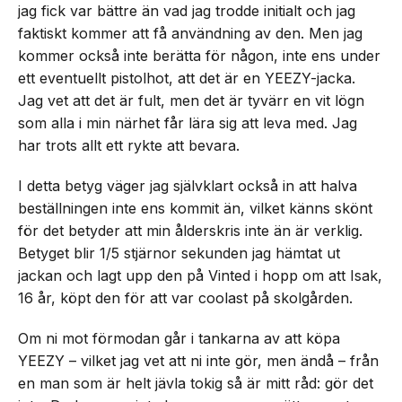
jag fick var bättre än vad jag trodde initialt och jag
faktiskt kommer att få användning av den. Men jag
kommer också inte berätta för någon, inte ens under
ett eventuellt pistolhot, att det är en YEEZY-jacka.
Jag vet att det är fult, men det är tyvärr en vit lögn
som alla i min närhet får lära sig att leva med. Jag
har trots allt ett rykte att bevara.
I detta betyg väger jag självklart också in att halva
beställningen inte ens kommit än, vilket känns skönt
för det betyder att min ålderskris inte än är verklig.
Betyget blir 1/5 stjärnor sekunden jag hämtat ut
jackan och lagt upp den på Vinted i hopp om att Isak,
16 år, köpt den för att var coolast på skolgården.
Om ni mot förmodan går i tankarna av att köpa
YEEZY – vilket jag vet att ni inte gör, men ändå – från
en man som är helt jävla tokig så är mitt råd: gör det