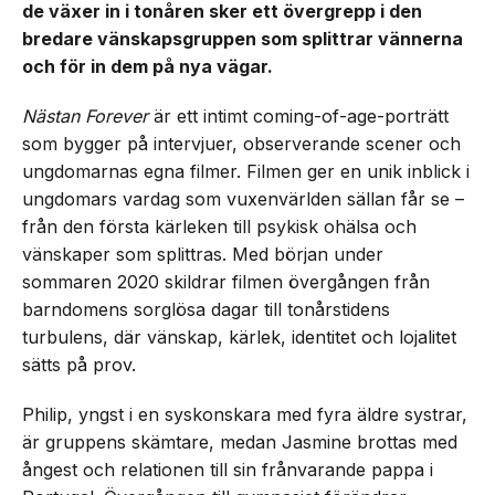
de växer in i tonåren sker ett övergrepp i den
bredare vänskapsgruppen som splittrar vännerna
och för in dem på nya vägar.
Nästan Forever
är ett intimt coming-of-age-porträtt
som bygger på intervjuer, observerande scener och
ungdomarnas egna filmer. Filmen ger en unik inblick i
ungdomars vardag som vuxenvärlden sällan får se –
från den första kärleken till psykisk ohälsa och
vänskaper som splittras. Med början under
sommaren 2020 skildrar filmen övergången från
barndomens sorglösa dagar till tonårstidens
turbulens, där vänskap, kärlek, identitet och lojalitet
sätts på prov.
Philip, yngst i en syskonskara med fyra äldre systrar,
är gruppens skämtare, medan Jasmine brottas med
ångest och relationen till sin frånvarande pappa i