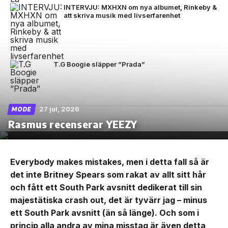
INTERVJU: MXHXN om nya albumet, Rinkeby &
att skriva musik med livserfarenhet
T.G Boogie släpper ”Prada”
27 jul, 2026
MODE
Rasmus recenserar YEEZY
Everybody makes mistakes, men i detta fall så är
det inte Britney Spears som rakat av allt sitt hår
och fått ett South Park avsnitt dedikerat till sin
majestätiska crash out, det är tyvärr jag – minus
ett South Park avsnitt (än så länge). Och som i
princip alla andra av mina misstag är även detta