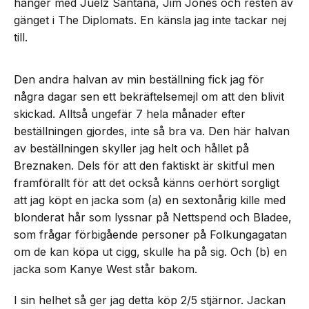
hänger med Juelz Santana, Jim Jones och resten av
gänget i The Diplomats. En känsla jag inte tackar nej
till.
Den andra halvan av min beställning fick jag för
några dagar sen ett bekräftelsemejl om att den blivit
skickad. Alltså ungefär 7 hela månader efter
beställningen gjordes, inte så bra va. Den här halvan
av beställningen skyller jag helt och hållet på
Breznaken. Dels för att den faktiskt är skitful men
framförallt för att det också känns oerhört sorgligt
att jag köpt en jacka som (a) en sextonårig kille med
blonderat hår som lyssnar på Nettspend och Bladee,
som frågar förbigående personer på Folkungagatan
om de kan köpa ut cigg, skulle ha på sig. Och (b) en
jacka som Kanye West står bakom.
I sin helhet så ger jag detta köp 2/5 stjärnor. Jackan