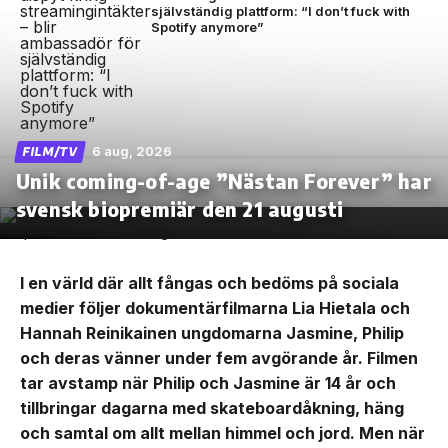
självständig plattform: “I don’t fuck with
Spotify anymore”
6 aug, 2026
FILM/TV
Unik coming-of-age ”Nästan Forever” har
svensk biopremiär den 21 augusti
I en värld där allt fångas och bedöms på sociala
medier följer dokumentärfilmarna Lia Hietala och
Hannah Reinikainen ungdomarna Jasmine, Philip
och deras vänner under fem avgörande år. Filmen
tar avstamp när Philip och Jasmine är 14 år och
tillbringar dagarna med skateboardåkning, häng
och samtal om allt mellan himmel och jord. Men när