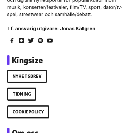
och digitala nyhetsportal för populärkultur inom
musik, konserter/festivaler, film/TV, sport, dator/tv-
spel, streetwear och samhälle/debatt.
Tf. ansvarig utgivare: Jonas Källgren
Kingsize
NYHETSBREV
TIDNING
COOKIEPOLICY
Om oss