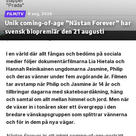
6 aug, 2026
FILM/TV
Unik coming-of-age ”Nästan Forever” har
svensk biopremiär den 21 augusti
I en värld där allt fångas och bedöms på sociala
medier följer dokumentärfilmarna Lia Hietala och
Hannah Reinikainen ungdomarna Jasmine, Philip
och deras vänner under fem avgörande år. Filmen
tar avstamp när Philip och Jasmine är 14 år och
tillbringar dagarna med skateboardåkning, häng
och samtal om allt mellan himmel och jord. Men när
de växer in i tonåren sker ett övergrepp i den
bredare vänskapsgruppen som splittrar vännerna
och för in dem på nya vägar.
Nästan Forever
är ett intimt coming-of-age-porträtt