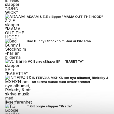
ADAAM & Z.E släpper ”MAMA OUT THE HOOD”
Bad Bunny i Stockholm -här är bilderna
VC Barre släpper EP:n ”BARETTA”
INTERVJU: MXHXN om nya albumet, Rinkeby &
att skriva musik med livserfarenhet
T.G Boogie släpper ”Prada”