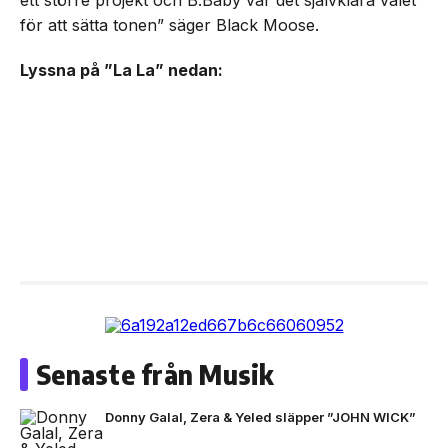
ett större projekt och B.Baby var det självklara valet
för att sätta tonen” säger Black Moose.
Lyssna på ”La La” nedan:
Senaste från Musik
Donny Galal, Zera & Yeled släpper ”JOHN WICK”