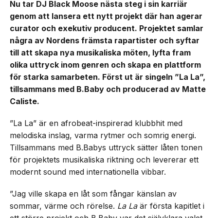
Nu tar DJ Black Moose nästa steg i sin karriär
genom att lansera ett nytt projekt där han agerar
curator och exekutiv producent. Projektet samlar
några av Nordens främsta rapartister och syftar
till att skapa nya musikaliska möten, lyfta fram
olika uttryck inom genren och skapa en plattform
för starka samarbeten. Först ut är singeln ”La La”,
tillsammans med B.Baby och producerad av Matte
Caliste.
”La La” är en afrobeat-inspirerad klubbhit med
melodiska inslag, varma rytmer och somrig energi.
Tillsammans med B.Babys uttryck sätter låten tonen
för projektets musikaliska riktning och levererar ett
modernt sound med internationella vibbar.
”Jag ville skapa en låt som fångar känslan av
sommar, värme och rörelse.
La La
är första kapitlet i