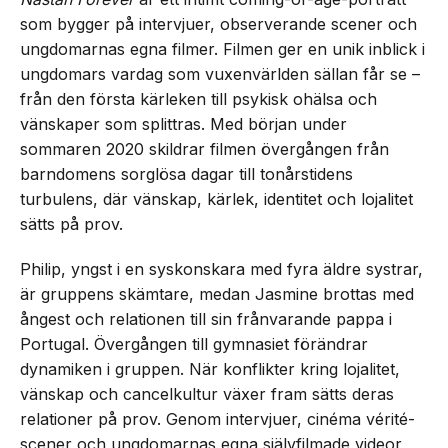
som bygger på intervjuer, observerande scener och
ungdomarnas egna filmer. Filmen ger en unik inblick i
ungdomars vardag som vuxenvärlden sällan får se –
från den första kärleken till psykisk ohälsa och
vänskaper som splittras. Med början under
sommaren 2020 skildrar filmen övergången från
barndomens sorglösa dagar till tonårstidens
turbulens, där vänskap, kärlek, identitet och lojalitet
sätts på prov.
Philip, yngst i en syskonskara med fyra äldre systrar,
är gruppens skämtare, medan Jasmine brottas med
ångest och relationen till sin frånvarande pappa i
Portugal. Övergången till gymnasiet förändrar
dynamiken i gruppen. När konflikter kring lojalitet,
vänskap och cancelkultur växer fram sätts deras
relationer på prov. Genom intervjuer, cinéma vérité-
scener och ungdomarnas egna självfilmade videor