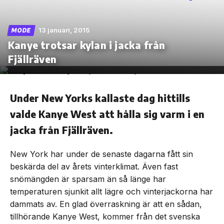
13 januari, 2015
MODE
Kanye trotsar kylan i jacka från
Skip
Fjällräven
to
the
content
Under New Yorks kallaste dag hittills
valde Kanye West att hålla sig varm i en
jacka från Fjällräven.
New York har under de senaste dagarna fått sin
beskärda del av årets vinterklimat. Även fast
snömängden är sparsam än så länge har
temperaturen sjunkit allt lägre och vinterjackorna har
dammats av. En glad överraskning är att en sådan,
tillhörande Kanye West, kommer från det svenska