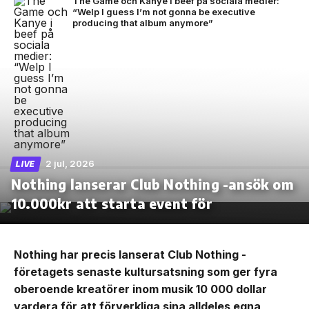
The Game och Kanye i beef på sociala medier:
“Welp I guess I’m not gonna be executive
producing that album anymore”
2 jul, 2026
LIVE
Nothing lanserar Club Nothing -ansök om
10.000kr att starta event för
Nothing har precis lanserat Club Nothing -
företagets senaste kultursatsning som ger fyra
oberoende kreatörer inom musik 10 000 dollar
vardera för att förverkliga sina alldeles egna