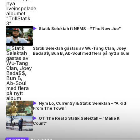
Statik Selektah ft NEMS – ”The New Joe”
Statik Selektah gästas av Wu-Tang Clan, Joey
Bada$$, Bun B, Ab-Soul med flera på nytt album
Nym Lo, Curren$y & Statik Selektah – ”A Kid
From The Town”
OT The Real x Statik Selektah – ”Make It
Count”