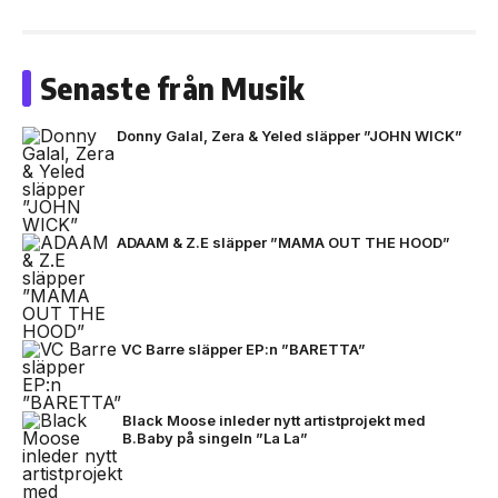
Senaste från Musik
Donny Galal, Zera & Yeled släpper ”JOHN WICK”
ADAAM & Z.E släpper ”MAMA OUT THE HOOD”
VC Barre släpper EP:n ”BARETTA”
Black Moose inleder nytt artistprojekt med
B.Baby på singeln ”La La”