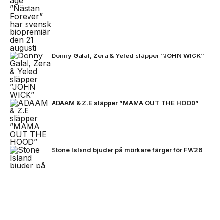
Donny Galal, Zera & Yeled släpper ”JOHN WICK”
ADAAM & Z.E släpper ”MAMA OUT THE HOOD”
Stone Island bjuder på mörkare färger för FW26
NEXT UP
Zlatan, Beckham och Zidane möts
VC Barre släpper EP:n ”BARETTA”
för första gången i ett unikt
samtal