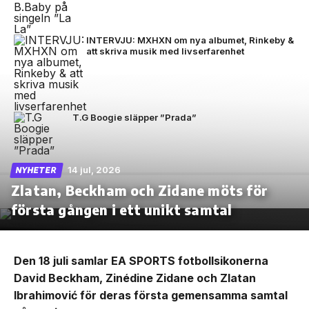
INTERVJU: MXHXN om nya albumet, Rinkeby &
att skriva musik med livserfarenhet
T.G Boogie släpper ”Prada”
14 jul, 2026
NYHETER
Zlatan, Beckham och Zidane möts för
första gången i ett unikt samtal
Den 18 juli samlar EA SPORTS fotbollsikonerna
David Beckham, Zinédine Zidane och Zlatan
Ibrahimović för deras första gemensamma samtal