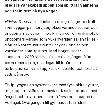
bredare vänskapsgruppen som splittrar vännerna
och för in dem på nya vägar.
Nästan Forever
är ett intimt coming-of-age-porträtt
som bygger på intervjuer, observerande scener och
ungdomarnas egna filmer. Filmen ger en unik inblick i
ungdomars vardag som vuxenvärlden sällan får se –
från den första kärleken till psykisk ohälsa och
vänskaper som splittras. Med början under
sommaren 2020 skildrar filmen övergången från
barndomens sorglösa dagar till tonårstidens
turbulens, där vänskap, kärlek, identitet och lojalitet
sätts på prov.
Philip, yngst i en syskonskara med fyra äldre systrar,
är gruppens skämtare, medan Jasmine brottas med
ångest och relationen till sin frånvarande pappa i
Portugal. Övergången till gymnasiet förändrar