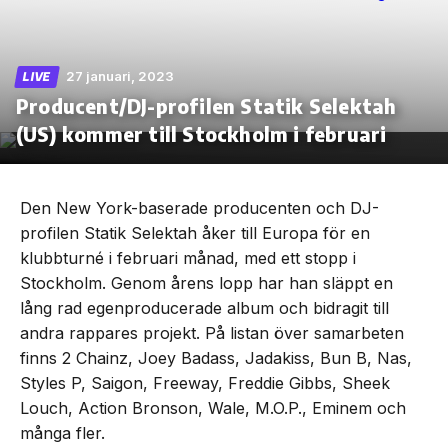
27 januari, 2023
LIVE
Producent/DJ-profilen Statik Selektah
Skip
to
(US) kommer till Stockholm i februari
the
content
Den New York-baserade producenten och DJ-
profilen Statik Selektah åker till Europa för en
klubbturné i februari månad, med ett stopp i
Stockholm. Genom årens lopp har han släppt en
lång rad egenproducerade album och bidragit till
andra rappares projekt. På listan över samarbeten
finns 2 Chainz, Joey Badass, Jadakiss, Bun B, Nas,
Styles P, Saigon, Freeway, Freddie Gibbs, Sheek
Louch, Action Bronson, Wale, M.O.P., Eminem och
många fler.