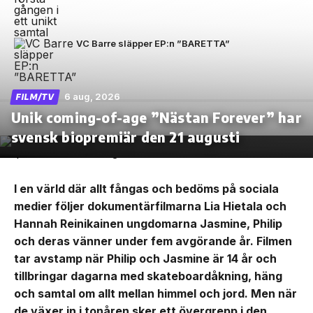
VC Barre släpper EP:n ”BARETTA”
6 aug, 2026
FILM/TV
Unik coming-of-age ”Nästan Forever” har
svensk biopremiär den 21 augusti
I en värld där allt fångas och bedöms på sociala
medier följer dokumentärfilmarna Lia Hietala och
Hannah Reinikainen ungdomarna Jasmine, Philip
och deras vänner under fem avgörande år. Filmen
tar avstamp när Philip och Jasmine är 14 år och
tillbringar dagarna med skateboardåkning, häng
och samtal om allt mellan himmel och jord. Men när
de växer in i tonåren sker ett övergrepp i den