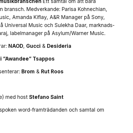
i musikbranschen
Ett samtal om att bära
gen bransch. Medverkande: Parisa Kohnechian,
Music, Amanda Kiflay, A&R Manager på Sony,
på Universal Music och Sulekha Daar, marknads-
araj, labelmanager på Asylum/Warner Music.
rar:
NAOD
,
Gucci
&
Desideria
ki ”Awandee” Tsappos
senterar:
Brom
&
Rut Roos
ke) med host
Stefano Saint
r: spoken word-framträdanden och samtal om