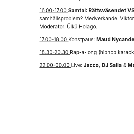
16.00-17.00
Samtal: Rättsväsendet V
samhällsproblem? Medverkande: Viktor
Moderator: Ülkü Holago.
17.00-18.00
Konstpaus:
Maud Nycande
18.30-20.30
Rap-a-long (hiphop karao
22.00-00.00
Live:
Jacco
,
DJ Salla
&
Ma