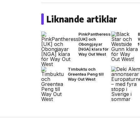
Liknande artiklar
PinkPantheress
B
[UK] och
Obongjayar
f
[NGA] klara för
Way Out West
Timbuktu och
Greentea Peng till
Way Out West
8 jul, 2026
MODE
Stone Island omarbeta
sommaren