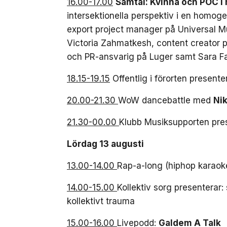
16.00-17.00
Samtal: Kvinna och POC 
intersektionella perspektiv i en homo
export project manager på Universal 
Victoria Zahmatkesh, content creator 
och PR-ansvarig på Luger samt Sara F
18.15-19.15
Offentlig i förorten presente
20.00-21.30
WoW dancebattle med
Ni
21.30-00.00
Klubb Musiksupporten pre
Lördag 13 augusti
13.00-14.00
Rap-a-long (hiphop karao
14.00-15.00
Kollektiv sorg presentera
kollektivt trauma
15.00-16.00
Livepodd:
Galdem A Talk