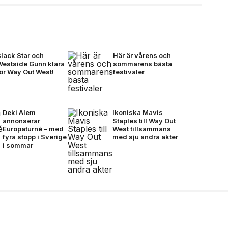
lack Star och
Här är vårens och
Westside Gunn klara
sommarens bästa
ör Way Out West!
festivaler
Deki Alem
Ikoniska Mavis
annonserar
Staples till Way Out
Europaturné – med
West tillsammans
fyra stopp i Sverige
med sju andra akter
i sommar
r Ghost-linjen för