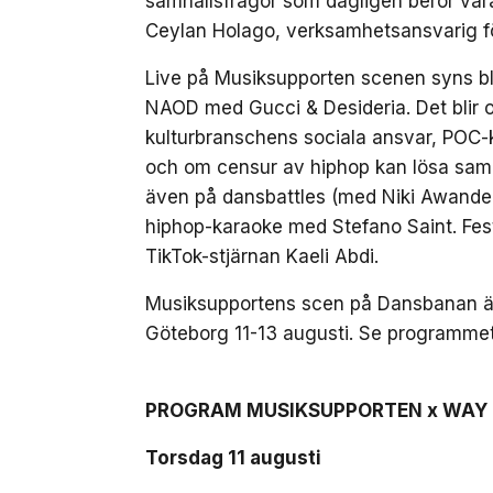
samhällsfrågor som dagligen berör våra
Ceylan Holago, verksamhetsansvarig f
Live på Musiksupporten scenen syns bl
NAOD med Gucci & Desideria. Det blir 
kulturbranschens sociala ansvar, POC-k
och om censur av hiphop kan lösa samhä
även på dansbattles (med Niki Awandee
hiphop-karaoke med Stefano Saint. Fes
TikTok-stjärnan Kaeli Abdi.
Musiksupportens scen på Dansbanan är 
Göteborg 11-13 augusti. Se programme
PROGRAM MUSIKSUPPORTEN x WAY 
Torsdag 11 augusti