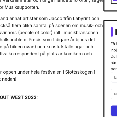
 verksamheter och unga i landets förorter, säger
ör Musiksupporten.
and annat artister som Jacco från Labyrint och
också flera olika samtal på scenen om musik- och
vinnors (people of color) roll i musikbranschen
llsproblem. Precis som tidigare år bjuds det
Få 
 på bilden ovan) och konstutställningar och
inb
tivalkorrespondent på plats är komikern och
Du 
när
per
öppen under hela festivalen i Slottsskogen i
t nedan!
OUT WEST 2022: