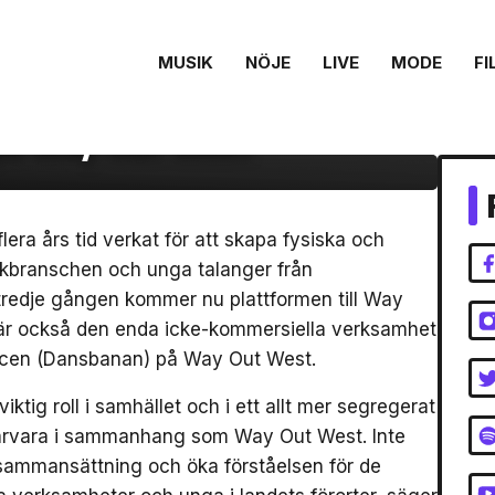
in till spelningar,
MUSIK
NÖJE
LIVE
MODE
FI
ke, konst, spoken
 på Way Out West
era års tid verkat för att skapa fysiska och
sikbranschen och unga talanger från
tredje gången kommer nu plattformen till Way
r också den enda icke-kommersiella verksamhet
 scen (Dansbanan) på Way Out West.
ktig roll i samhället och i ett allt mer segregerat
närvara i sammanhang som Way Out West. Inte
liksammansättning och öka förståelsen för de