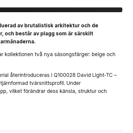
luerad av brutalistisk arkitektur och de
r, och består av plagg som är särskilt
marmånaderna.
rar kollektionen två nya säsongsfärger: beige och
erial återintroduceras i Q100028 David Light-TC –
järnformad tvärsnittsprofil. Under
p, vilket förändrar dess känsla, struktur och