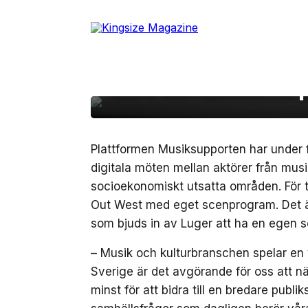
25 juni, 2022
LIVE
Skip
to
Musiksupporten bjuder 
the
content
samtal, hiphop-karao
word och dansbattle
Plattformen Musiksupporten har under fl
digitala möten mellan aktörer från mu
socioekonomiskt utsatta områden. För 
Out West med eget scenprogram. Det ä
som bjuds in av Luger att ha en egen
– Musik och kulturbranschen spelar en vi
Sverige är det avgörande för oss att 
minst för att bidra till en bredare pub