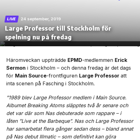
24 september, 2019
LIVE
Large Professor till Stockholm för
Skip
spelning nu på fredag
to
the
content
Häromveckan uppträdde
EPMD
-medlemmen
Erick
Sermon
i Stockholm – och denna fredag är det dags
för
Main Source
-frontfiguren
Large Professor
att
inta scenen på Fasching i Stockholm.
”1989 blev Large Professor medlem i Main Source.
Albumet Breaking Atoms släpptes två år senare och
det var där som Nas debuterade som rappare – i
låten ”Live at the Barbeque”. Nas och Large Professor
har samarbetat flera gånger sedan dess – bland annat
på Nas debut Illmatic – som definitivt kan göra