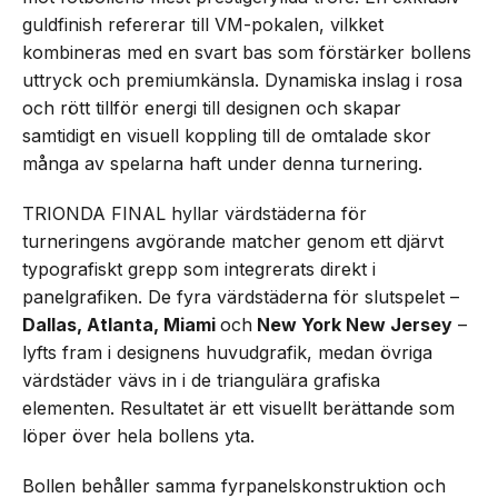
guldfinish refererar till VM-pokalen, vilkket
kombineras med en svart bas som förstärker bollens
uttryck och premiumkänsla. Dynamiska inslag i rosa
och rött tillför energi till designen och skapar
samtidigt en visuell koppling till de omtalade skor
många av spelarna haft under denna turnering.
TRIONDA FINAL hyllar värdstäderna för
turneringens avgörande matcher genom ett djärvt
typografiskt grepp som integrerats direkt i
panelgrafiken. De fyra värdstäderna för slutspelet –
Dallas, Atlanta, Miami
och
New York New Jersey
–
lyfts fram i designens huvudgrafik, medan övriga
värdstäder vävs in i de triangulära grafiska
elementen. Resultatet är ett visuellt berättande som
löper över hela bollens yta.
Bollen behåller samma fyrpanelskonstruktion och