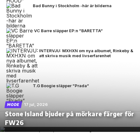
Bad Bunny i Stockholm -här är bilderna
VC Barre släpper EP:n ”BARETTA”
INTERVJU: MXHXN om nya albumet, Rinkeby &
att skriva musik med livserfarenhet
T.G Boogie släpper ”Prada”
17 jul, 2026
MODE
Stone Island bjuder på mörkare färger för
FW26