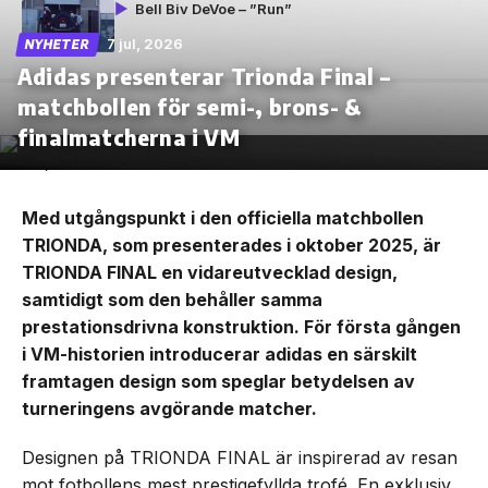
Bell Biv DeVoe – ”Run”
7 jul, 2026
NYHETER
Adidas presenterar Trionda Final –
matchbollen för semi-, brons- &
finalmatcherna i VM
Med utgångspunkt i den officiella matchbollen
TRIONDA, som presenterades i oktober 2025, är
TRIONDA FINAL en vidareutvecklad design,
samtidigt som den behåller samma
prestationsdrivna konstruktion. För första gången
i VM-historien introducerar adidas en särskilt
framtagen design som speglar betydelsen av
turneringens avgörande matcher.
Designen på TRIONDA FINAL är inspirerad av resan
mot fotbollens mest prestigefyllda trofé. En exklusiv