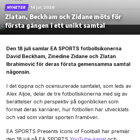
14 jul, 2026
NYHETER
Zlatan, Beckham och Zidane möts för
första gången i ett unikt samtal
Den 18 juli samlar EA SPORTS fotbollsikonerna
David Beckham, Zinédine Zidane och Zlatan
Ibrahimović för deras första gemensamma samtal
någonsin.
I det öppna och ocensurerade samtalet, som leds av
Alex Aljoe, delar de tre fotbollsikonerna med sig av
berättelser och perspektiv på ögonblicken som
format deras karriärer, hur fotbollen har utvecklats
och vad som väntar sporten framöver.
EA SPORTS Presents Icons of Football har premiär
den 18 juli på EA SPORTS
YouTube-kanal
och