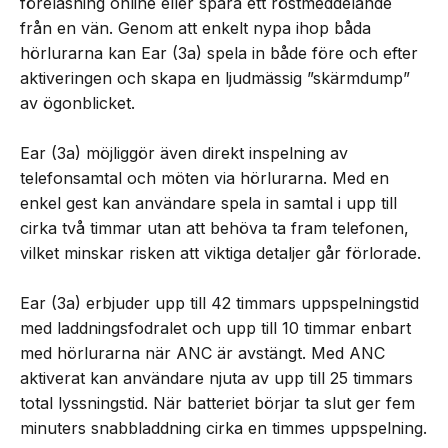
föreläsning online eller spara ett röstmeddelande
från en vän. Genom att enkelt nypa ihop båda
hörlurarna kan Ear (3a) spela in både före och efter
aktiveringen och skapa en ljudmässig ”skärmdump”
av ögonblicket.
Ear (3a) möjliggör även direkt inspelning av
telefonsamtal och möten via hörlurarna. Med en
enkel gest kan användare spela in samtal i upp till
cirka två timmar utan att behöva ta fram telefonen,
vilket minskar risken att viktiga detaljer går förlorade.
Ear (3a) erbjuder upp till 42 timmars uppspelningstid
med laddningsfodralet och upp till 10 timmar enbart
med hörlurarna när ANC är avstängt. Med ANC
aktiverat kan användare njuta av upp till 25 timmars
total lyssningstid. När batteriet börjar ta slut ger fem
minuters snabbladdning cirka en timmes uppspelning.