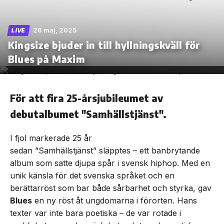
26 maj, 2025
LIVE
Kingsize bjuder in till hyllningskväll för
Skip
Blues på Maxim
to
the
content
För att fira 25-årsjubileumet av
debutalbumet "Samhällstjänst".
I fjol markerade 25 år
sedan ”Samhällstjänst” släpptes – ett banbrytande
album som satte djupa spår i svensk hiphop. Med en
unik känsla för det svenska språket och en
berättarröst som bar både sårbarhet och styrka, gav
Blues
en ny röst åt ungdomarna i förorten. Hans
texter var inte bara poetiska – de var rotade i