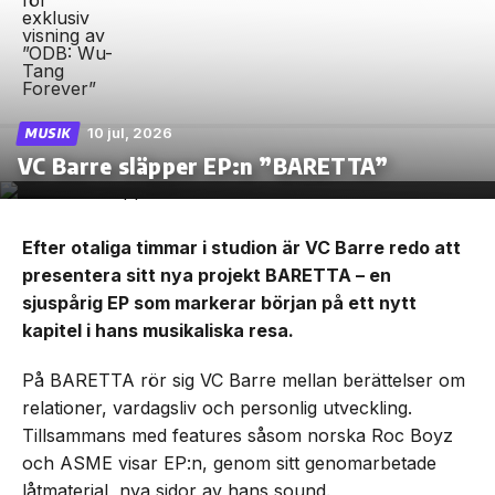
10 jul, 2026
MUSIK
VC Barre släpper EP:n ”BARETTA”
Efter otaliga timmar i studion är VC Barre redo att
presentera sitt nya projekt BARETTA – en
sjuspårig EP som markerar början på ett nytt
kapitel i hans musikaliska resa.
På BARETTA rör sig VC Barre mellan berättelser om
relationer, vardagsliv och personlig utveckling.
Tillsammans med features såsom norska Roc Boyz
och ASME visar EP:n, genom sitt genomarbetade
låtmaterial, nya sidor av hans sound.