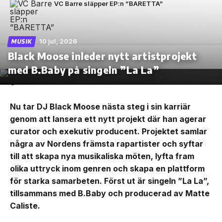
VC Barre släpper EP:n ”BARETTA”
10 jul, 2026
MUSIK
Black Moose inleder nytt artistprojekt
med B.Baby på singeln ”La La”
Nu tar DJ Black Moose nästa steg i sin karriär
genom att lansera ett nytt projekt där han agerar
curator och exekutiv producent. Projektet samlar
några av Nordens främsta rapartister och syftar
till att skapa nya musikaliska möten, lyfta fram
olika uttryck inom genren och skapa en plattform
för starka samarbeten. Först ut är singeln ”La La”,
tillsammans med B.Baby och producerad av Matte
Caliste.