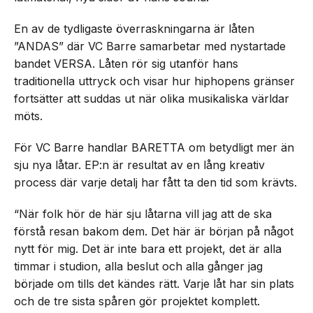
En av de tydligaste överraskningarna är låten
”ANDAS” där VC Barre samarbetar med nystartade
bandet VERSA. Låten rör sig utanför hans
traditionella uttryck och visar hur hiphopens gränser
fortsätter att suddas ut när olika musikaliska världar
möts.
För VC Barre handlar BARETTA om betydligt mer än
sju nya låtar. EP:n är resultat av en lång kreativ
process där varje detalj har fått ta den tid som krävts.
“När folk hör de här sju låtarna vill jag att de ska
förstå resan bakom dem. Det här är början på något
nytt för mig. Det är inte bara ett projekt, det är alla
timmar i studion, alla beslut och alla gånger jag
började om tills det kändes rätt. Varje låt har sin plats
och de tre sista spåren gör projektet komplett.