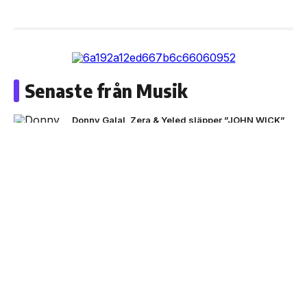
Senaste från Musik
Donny Galal, Zera & Yeled släpper ”JOHN WICK”
NEXT UP
Black Moose inleder nytt
artistprojekt med B.Baby på
singeln ”La La”
ADAAM & Z.E släpper ”MAMA OUT THE HOOD”
Bad Bunny i Stockholm -här är bilderna
VC Barre släpper EP:n ”BARETTA”