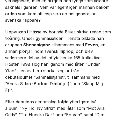
verkligheten, med en ärlighet och tyngd som tidigare
saknats i genren. Vem var egentligen mannen bakom
orden som kom att inspirera en hel generation
svenska rappare?
Uppvuxen i Hässelby började Blues skriva redan som
tioåring. Under gymnasietiden i Tensta bildade han
gruppen
Shenaniganz
tillsammans med
Feven
, en
annan pionjär inom svensk hiphop, och blev
sedermera del av det inflytelserika 165-kollektivet.
Hösten 1998 slog han igenom med låten ”Under
Ytan” – en av flera starka singlar från
debutalbumet ”Samhällstjänst”, tillsammans med
”Andra Sidan (Bortom Dimhöljet)” och ”Släpp Mig
Fri”.
Efter debutens genomslag följde ytterligare två
album: ”Ny Tid, Ny Strid”, med låtar som ”Mot Alla
Odds”, ”Tre Hundra Dar” och ”En Vän”, samt ”Den