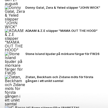
Donny Galal, Zera & Yeled släpper ”JOHN WICK”
ADAAM & Z.E släpper ”MAMA OUT THE HOOD”
Stone Island bjuder på mörkare färger för FW26
Zlatan, Beckham och Zidane möts för första
gången i ett unikt samtal
VC Barre släpper EP:n ”BARETTA”