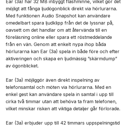
Ear (3a) har 32 MB inbyggt flashminne, vilket gör det
möjligt att fånga ljudögonblick direkt via hörlurarna.
Med funktionen Audio Snapshot kan användare
omedelbart spara ljudklipp från det de lyssnar på,
oavsett om det handlar om att återvända till en
föreläsning online eller spara ett röstmeddelande
från en vän. Genom att enkelt nypa ihop båda
hörlurarna kan Ear (3a) spela in både före och efter
aktiveringen och skapa en ljudmässig ”skärmdump”
av ögonblicket.
Ear (3a) möjliggör även direkt inspelning av
telefonsamtal och möten via hörlurarna. Med en
enkel gest kan användare spela in samtal i upp till
cirka två timmar utan att behöva ta fram telefonen,
vilket minskar risken att viktiga detaljer går förlorade.
Ear (3a) erbjuder upp till 42 timmars uppspelningstid