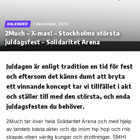
1 december, 2013
KALENDER
2Much – X-mas! – Stockholms största
Skip
to
juldagsfest – Solidaritet Arena
the
content
Juldagen är enligt tradition en tid för fest
och eftersom det känns dumt att bryta
ett vinnande koncept tar vi tillfället i akt
och ställer till med den största, och enda
juldagsfesten du behöver.
2Much tar över hela Solidaritet Arena och med hjälp
av landets bästa akter och djs inom hip hop och rnb
skapas viben värdig kungar och drottningar. SMHI