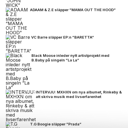
ADAAM & Z.E släpper ”MAMA OUT THE HOOD”
VC Barre släpper EP:n ”BARETTA”
Black Moose inleder nytt artistprojekt med
B.Baby på singeln ”La La”
INTERVJU: MXHXN om nya albumet, Rinkeby &
att skriva musik med livserfarenhet
T.G Boogie släpper ”Prada”