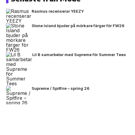
Rasmus recenserar YEEZY
Stone Island bjuder på mörkare färger för FW26
Lil B samarbetar med Supreme för Summer Tees
Supreme / Spitfire – spring 26
The North Face lanserar SS26 Hike Collection
NEXT UP
Stone Island omarbetar Ghost-
linjen för sommaren