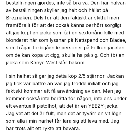
beställningen gjordes, inte så bra va. Den här halvan
av beställningen skyller jag helt och hållet på
Breznaken. Dels för att den faktiskt är skitful men
framförallt för att det också känns oerhört sorgligt
att jag köpt en jacka som (a) en sextonårig kille med
blonderat hår som lyssnar på Nettspend och Bladee,
som frågar förbigående personer på Folkungagatan
om de kan köpa ut cigg, skulle ha på sig. Och (b) en
jacka som Kanye West står bakom.
I sin helhet så ger jag detta köp 2/5 stjärnor. Jackan
jag fick var bättre än vad jag trodde initialt och jag
faktiskt kommer att få användning av den. Men jag
kommer också inte berätta för någon, inte ens under
ett eventuellt pistolhot, att det är en YEEZY-jacka.
Jag vet att det är fult, men det är tyvärr en vit lögn
som alla i min närhet får lära sig att leva med. Jag
har trots allt ett rykte att bevara.