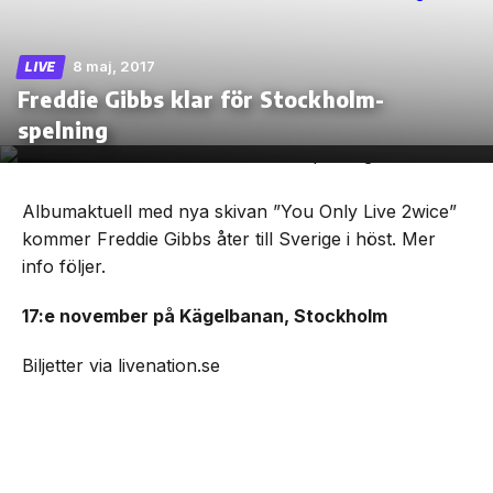
8 maj, 2017
LIVE
Freddie Gibbs klar för Stockholm-
Skip
spelning
to
the
content
Albumaktuell med nya skivan ”You Only Live 2wice”
kommer Freddie Gibbs åter till Sverige i höst. Mer
info följer.
17:e november på Kägelbanan, Stockholm
Biljetter via livenation.se