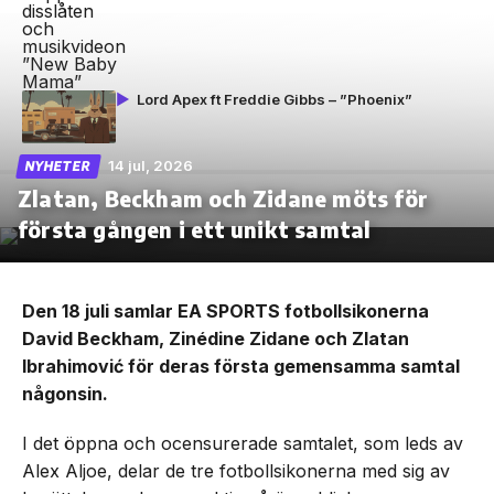
Lord Apex ft Freddie Gibbs – ”Phoenix”
14 jul, 2026
NYHETER
Zlatan, Beckham och Zidane möts för
första gången i ett unikt samtal
Den 18 juli samlar EA SPORTS fotbollsikonerna
David Beckham, Zinédine Zidane och Zlatan
Ibrahimović för deras första gemensamma samtal
någonsin.
I det öppna och ocensurerade samtalet, som leds av
Alex Aljoe, delar de tre fotbollsikonerna med sig av