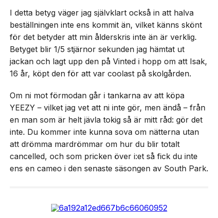
I detta betyg väger jag självklart också in att halva
beställningen inte ens kommit än, vilket känns skönt
för det betyder att min ålderskris inte än är verklig.
Betyget blir 1/5 stjärnor sekunden jag hämtat ut
jackan och lagt upp den på Vinted i hopp om att Isak,
16 år, köpt den för att var coolast på skolgården.
Om ni mot förmodan går i tankarna av att köpa
YEEZY – vilket jag vet att ni inte gör, men ändå – från
en man som är helt jävla tokig så är mitt råd: gör det
inte. Du kommer inte kunna sova om nätterna utan
att drömma mardrömmar om hur du blir totalt
cancelled, och som pricken över i:et så fick du inte
ens en cameo i den senaste säsongen av South Park.