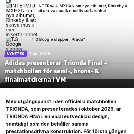
INTERVJU: MXHXN om nya albumet, Rinkeby &
att skriva musik med livserfarenhet
T.G Boogie släpper ”Prada”
7 jul, 2026
NYHETER
Adidas presenterar Trionda Final –
matchbollen för semi-, brons- &
finalmatcherna i VM
Med utgångspunkt i den officiella matchbollen
TRIONDA, som presenterades i oktober 2025, är
TRIONDA FINAL en vidareutvecklad design,
samtidigt som den behåller samma
prestationsdrivna konstruktion. För första gången