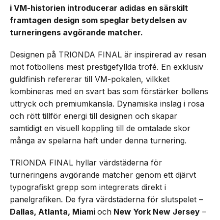
i VM-historien introducerar adidas en särskilt
framtagen design som speglar betydelsen av
turneringens avgörande matcher.
Designen på TRIONDA FINAL är inspirerad av resan
mot fotbollens mest prestigefyllda trofé. En exklusiv
guldfinish refererar till VM-pokalen, vilkket
kombineras med en svart bas som förstärker bollens
uttryck och premiumkänsla. Dynamiska inslag i rosa
och rött tillför energi till designen och skapar
samtidigt en visuell koppling till de omtalade skor
många av spelarna haft under denna turnering.
TRIONDA FINAL hyllar värdstäderna för
turneringens avgörande matcher genom ett djärvt
typografiskt grepp som integrerats direkt i
panelgrafiken. De fyra värdstäderna för slutspelet –
Dallas, Atlanta, Miami
och
New York New Jersey
–