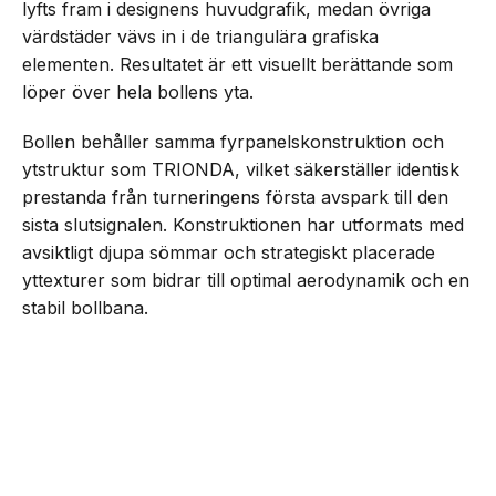
lyfts fram i designens huvudgrafik, medan övriga
värdstäder vävs in i de triangulära grafiska
elementen. Resultatet är ett visuellt berättande som
löper över hela bollens yta.
Bollen behåller samma fyrpanelskonstruktion och
ytstruktur som TRIONDA, vilket säkerställer identisk
prestanda från turneringens första avspark till den
sista slutsignalen. Konstruktionen har utformats med
avsiktligt djupa sömmar och strategiskt placerade
yttexturer som bidrar till optimal aerodynamik och en
stabil bollbana.
TRIONDA FINAL är dessutom utrustad med den
NEXT UP
senaste generationen av
adidas Connected Ball
Adidas presenterar Trionda
Final – matchbollen för semi-,
Technology
, som levererar exakt bolldata i realtid
brons- & finalmatcherna i VM
för att stödja snabbare beslutsfattande hos
matchfunktionärer och samtidigt ge fördjupade