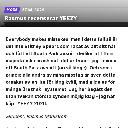
27 jul, 2026
MODE
Rasmus recenserar YEEZY
Everybody makes mistakes, men i detta fall så är
det inte Britney Spears som rakat av allt sitt hår
och fått ett South Park avsnitt dedikerat till sin
majestätiska crash out, det är tyvärr jag – minus
ett South Park avsnitt (än så länge). Och som i
princip alla andra av mina misstag är även detta
orsakat av en lite för lång kväll, med alldeles för
många Breznak i systemet. Jag har begått den
utan tvekan största synden möjlig idag – jag har
köpt YEEZY 2026.
Skribent: Rasmus Markström