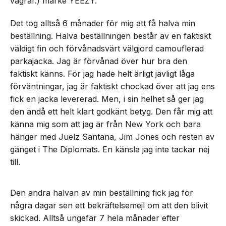
vägrar.) märke YEEZY.
Det tog alltså 6 månader för mig att få halva min
beställning. Halva beställningen består av en faktiskt
väldigt fin och förvånadsvärt välgjord camouflerad
parkajacka. Jag är förvånad över hur bra den
faktiskt känns. För jag hade helt ärligt jävligt låga
förväntningar, jag är faktiskt chockad över att jag ens
fick en jacka levererad. Men, i sin helhet så ger jag
den ändå ett helt klart godkänt betyg. Den får mig att
känna mig som att jag är från New York och bara
hänger med Juelz Santana, Jim Jones och resten av
gänget i The Diplomats. En känsla jag inte tackar nej
till.
Den andra halvan av min beställning fick jag för
några dagar sen ett bekräftelsemejl om att den blivit
skickad. Alltså ungefär 7 hela månader efter