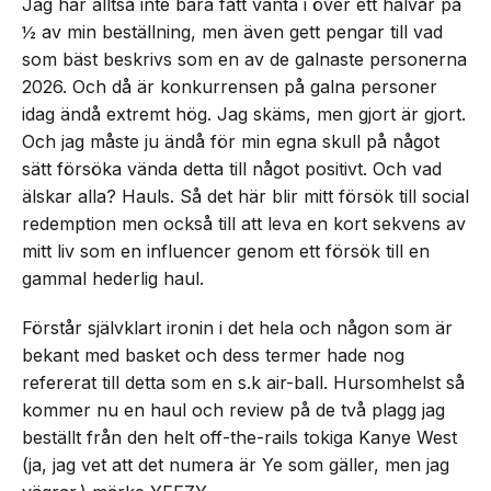
Jag har alltså inte bara fått vänta i över ett halvår på
½ av min beställning, men även gett pengar till vad
som bäst beskrivs som en av de galnaste personerna
2026. Och då är konkurrensen på galna personer
idag ändå extremt hög. Jag skäms, men gjort är gjort.
Och jag måste ju ändå för min egna skull på något
sätt försöka vända detta till något positivt. Och vad
älskar alla? Hauls. Så det här blir mitt försök till social
redemption men också till att leva en kort sekvens av
mitt liv som en influencer genom ett försök till en
gammal hederlig haul.
Förstår självklart ironin i det hela och någon som är
bekant med basket och dess termer hade nog
refererat till detta som en s.k air-ball. Hursomhelst så
kommer nu en haul och review på de två plagg jag
beställt från den helt off-the-rails tokiga Kanye West
(ja, jag vet att det numera är Ye som gäller, men jag