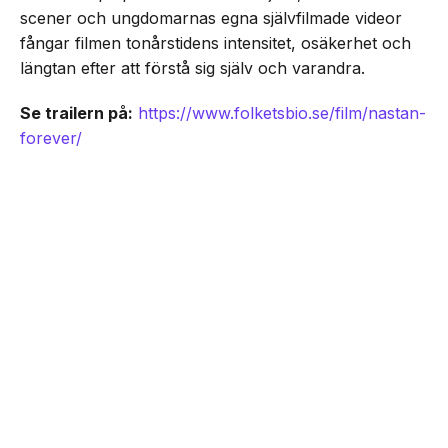
scener och ungdomarnas egna självfilmade videor
fångar filmen tonårstidens intensitet, osäkerhet och
längtan efter att förstå sig själv och varandra.
Se trailern på:
https://www.folketsbio.se/film/nastan-
forever/
NEXT UP
Unik coming-of-age ”Nästan
Senaste från Film/Tv
Forever” har svensk biopremiär
den 21 augusti
Dokumentären Första blatten på månen om
Dogge Doggelito får biopremiär den 25
september -här är trailern
TÄVLING: Vinn biljetter till ”The Death Of Robin
Hood”