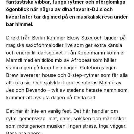
fantastiska vibbar, tunga rytmer och oförglömliga
ögonblick när några av dina favorit-DJ:s och
liveartister tar dig med på en musikalisk resa under
bar himmel.
Direkt från Berlin kommer Ekow Saxx och bjuder på
magiska saxofonmelodier live som ger extra känsla
och energi till dansgolvet. Från Köpenhamn kommer
Mamzii med en tidlös mix av Afrobeat som håller
stämningen på topp hela dagen. Göteborgs egen
Brew levererar house och 3-step-rytmer som får alla
att röra sig. Och självklart representeras Malmö av
Jes och Devando – två av stadens hetaste namn som
kommer att avsluta dagen på bästa sätt
Det här är inte en vanlig fest. Det här handlar om
rytm, gemenskap, mat, dans, solsken och människor
som möts genom musiken. Ingen stress. Inga väggar.
Bara bra energi.