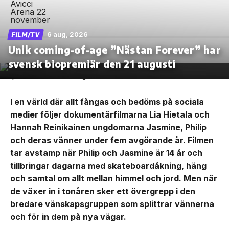
6 aug, 2026
FILM/TV
Unik coming-of-age ”Nästan Forever” har
svensk biopremiär den 21 augusti
I en värld där allt fångas och bedöms på sociala
medier följer dokumentärfilmarna Lia Hietala och
Hannah Reinikainen ungdomarna Jasmine, Philip
och deras vänner under fem avgörande år. Filmen
tar avstamp när Philip och Jasmine är 14 år och
tillbringar dagarna med skateboardåkning, häng
och samtal om allt mellan himmel och jord. Men när
de växer in i tonåren sker ett övergrepp i den
bredare vänskapsgruppen som splittrar vännerna
och för in dem på nya vägar.