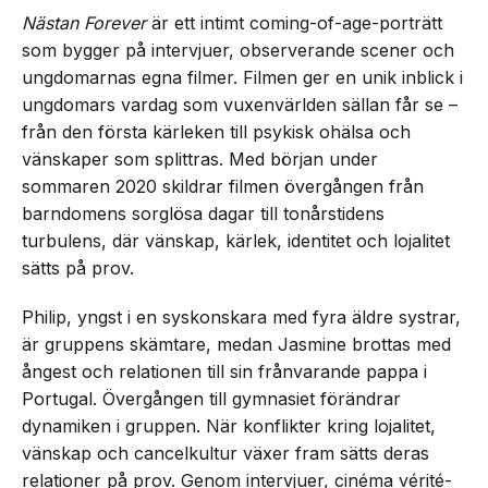
Nästan Forever
är ett intimt coming-of-age-porträtt
som bygger på intervjuer, observerande scener och
ungdomarnas egna filmer. Filmen ger en unik inblick i
ungdomars vardag som vuxenvärlden sällan får se –
från den första kärleken till psykisk ohälsa och
vänskaper som splittras. Med början under
sommaren 2020 skildrar filmen övergången från
barndomens sorglösa dagar till tonårstidens
turbulens, där vänskap, kärlek, identitet och lojalitet
sätts på prov.
Philip, yngst i en syskonskara med fyra äldre systrar,
är gruppens skämtare, medan Jasmine brottas med
ångest och relationen till sin frånvarande pappa i
Portugal. Övergången till gymnasiet förändrar
dynamiken i gruppen. När konflikter kring lojalitet,
vänskap och cancelkultur växer fram sätts deras
relationer på prov. Genom intervjuer, cinéma vérité-