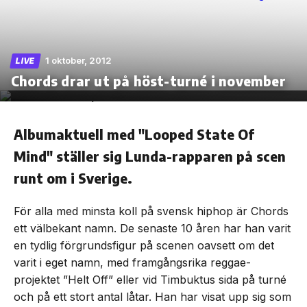
1 oktober, 2012
LIVE
Skip
Chords drar ut på höst-turné i november
to
the
content
Albumaktuell med "Looped State Of
Mind" ställer sig Lunda-rapparen på scen
runt om i Sverige.
För alla med minsta koll på svensk hiphop är Chords
ett välbekant namn. De senaste 10 åren har han varit
en tydlig förgrundsfigur på scenen oavsett om det
varit i eget namn, med framgångsrika reggae-
projektet ”Helt Off” eller vid Timbuktus sida på turné
och på ett stort antal låtar. Han har visat upp sig som