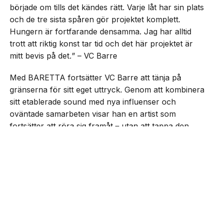
började om tills det kändes rätt. Varje låt har sin plats
och de tre sista spåren gör projektet komplett.
Hungern är fortfarande densamma. Jag har alltid
trott att riktig konst tar tid och det här projektet är
mitt bevis på det
.
” – VC Barre
Med BARETTA fortsätter VC Barre att tänja på
gränserna för sitt eget uttryck. Genom att kombinera
sitt etablerade sound med nya influenser och
oväntade samarbeten visar han en artist som
fortsätter att röra sig framåt – utan att tappa den
drivkraft som präglat honom från start.
NEXT UP
VC Barre släpper EP:n
”BARETTA”
Lyssna på EP:n nedan: