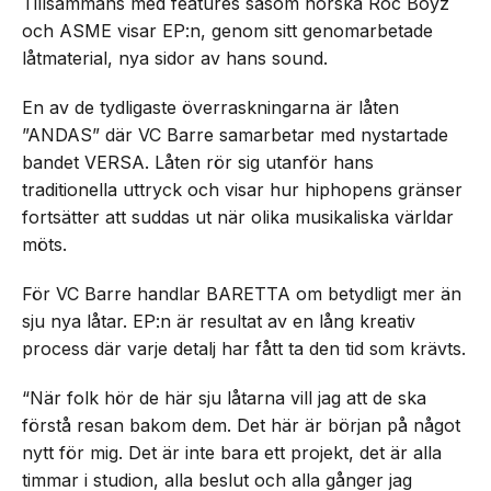
Tillsammans med features såsom norska Roc Boyz
och ASME visar EP:n, genom sitt genomarbetade
låtmaterial, nya sidor av hans sound.
En av de tydligaste överraskningarna är låten
”ANDAS” där VC Barre samarbetar med nystartade
bandet VERSA. Låten rör sig utanför hans
traditionella uttryck och visar hur hiphopens gränser
fortsätter att suddas ut när olika musikaliska världar
möts.
För VC Barre handlar BARETTA om betydligt mer än
sju nya låtar. EP:n är resultat av en lång kreativ
process där varje detalj har fått ta den tid som krävts.
“När folk hör de här sju låtarna vill jag att de ska
förstå resan bakom dem. Det här är början på något
nytt för mig. Det är inte bara ett projekt, det är alla
timmar i studion, alla beslut och alla gånger jag