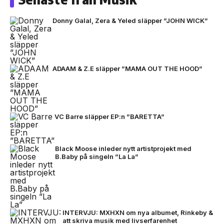
Donny Galal, Zera & Yeled släpper ”JOHN WICK”
ADAAM & Z.E släpper ”MAMA OUT THE HOOD”
VC Barre släpper EP:n ”BARETTA”
Black Moose inleder nytt artistprojekt med
B.Baby på singeln ”La La”
INTERVJU: MXHXN om nya albumet, Rinkeby &
att skriva musik med livserfarenhet