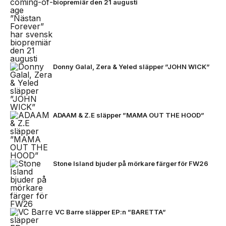
biopremiär den 21 augusti
Donny Galal, Zera & Yeled släpper ”JOHN WICK”
ADAAM & Z.E släpper ”MAMA OUT THE HOOD”
Stone Island bjuder på mörkare färger för FW26
VC Barre släpper EP:n ”BARETTA”