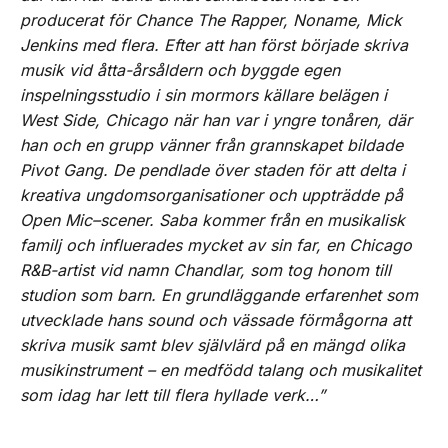
producerat för Chance The Rapper, Noname, Mick
Jenkins med flera. Efter att han först började skriva
musik vid åtta-årsåldern och byggde egen
inspelningsstudio i sin mormors källare belägen i
West Side, Chicago när han var i yngre tonåren, där
han och en grupp vänner från grannskapet bildade
Pivot Gang. De pendlade över staden för att delta i
kreativa ungdomsorganisationer och uppträdde på
Open Mic–scener. Saba kommer från en musikalisk
familj och influerades mycket av sin far, en Chicago
R&B-artist vid namn Chandlar, som tog honom till
studion som barn. En grundläggande erfarenhet som
utvecklade hans sound och vässade förmågorna att
skriva musik samt blev självlärd på en mängd olika
musikinstrument – en medfödd talang och musikalitet
som idag har lett till flera hyllade verk…”