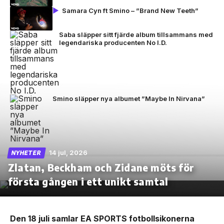
Samara Cyn ft Smino – ”Brand New Teeth”
Saba släpper sitt fjärde album tillsammans med
legendariska producenten No I.D.
Smino släpper nya albumet ”Maybe In Nirvana”
14 jul, 2026
NYHETER
Zlatan, Beckham och Zidane möts för
första gången i ett unikt samtal
Den 18 juli samlar EA SPORTS fotbollsikonerna