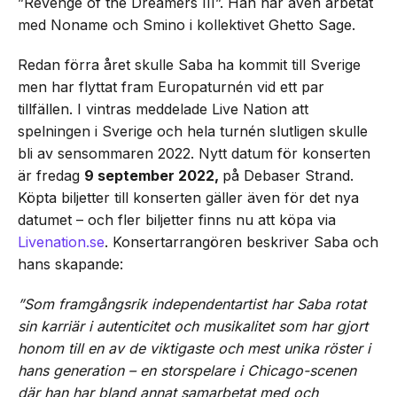
”Revenge of the Dreamers III”. Han har även arbetat
med Noname och Smino i kollektivet Ghetto Sage.
Redan förra året skulle Saba ha kommit till Sverige
men har flyttat fram Europaturnén vid ett par
tillfällen. I vintras meddelade Live Nation att
spelningen i Sverige och hela turnén slutligen skulle
bli av sensommaren 2022. Nytt datum för konserten
är fredag
9 september 2022,
på Debaser Strand.
Köpta biljetter till konserten gäller även för det nya
datumet – och fler biljetter finns nu att köpa via
Livenation.se
. Konsertarrangören beskriver Saba och
hans skapande:
”Som framgångsrik independentartist har Saba rotat
sin karriär i autenticitet och musikalitet som har gjort
honom till en av de viktigaste och mest unika röster i
hans generation – en storspelare i Chicago-scenen
där han har bland annat samarbetat med och