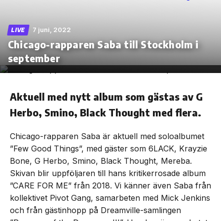
7 juni, 2022
LIVE
Chicago-rapparen Saba till Stockholm i
Skip
september
to
the
content
Aktuell med nytt album som gästas av G
Herbo, Smino, Black Thought med flera.
Chicago-rapparen Saba är aktuell med soloalbumet
”Few Good Things”, med gäster som 6LACK, Krayzie
Bone, G Herbo, Smino, Black Thought, Mereba.
Skivan blir uppföljaren till hans kritikerrosade album
”CARE FOR ME” från 2018. Vi känner även Saba från
kollektivet Pivot Gang, samarbeten med Mick Jenkins
och från gästinhopp på Dreamville-samlingen