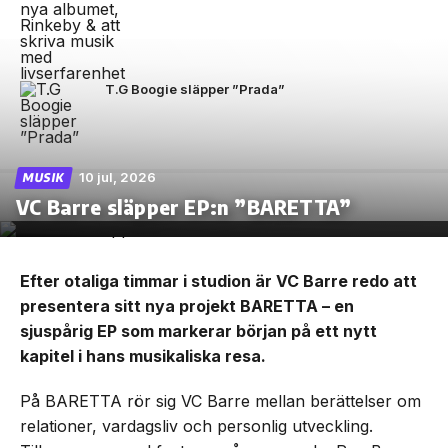
T.G Boogie släpper ”Prada”
10 jul, 2026
MUSIK
VC Barre släpper EP:n ”BARETTA”
Efter otaliga timmar i studion är VC Barre redo att
presentera sitt nya projekt BARETTA – en
sjuspårig EP som markerar början på ett nytt
kapitel i hans musikaliska resa.
På BARETTA rör sig VC Barre mellan berättelser om
relationer, vardagsliv och personlig utveckling.