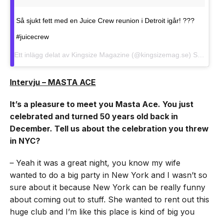
Så sjukt fett med en Juice Crew reunion i Detroit igår! ???
#juicecrew
Ett inlägg delat av Kingsize Magazine (@kingsizemag.se)
Sep 4, 2017 kl. 9:17 PDT
Intervju – MASTA ACE
It’s a pleasure to meet you Masta Ace. You just
celebrated and turned 50 years old back in
December. Tell us about the celebration you threw
in NYC?
– Yeah it was a great night, you know my wife
wanted to do a big party in New York and I wasn’t so
sure about it because New York can be really funny
about coming out to stuff. She wanted to rent out this
huge club and I’m like this place is kind of big you