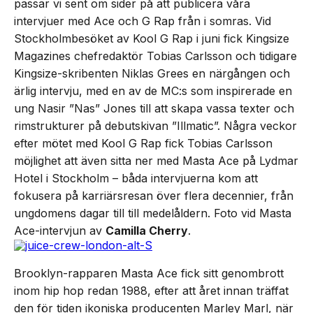
passar vi sent om sider på att publicera våra
intervjuer med Ace och G Rap från i somras. Vid
Stockholmbesöket av Kool G Rap i juni fick Kingsize
Magazines chefredaktör Tobias Carlsson och tidigare
Kingsize-skribenten Niklas Grees en närgången och
ärlig intervju, med en av de MC:s som inspirerade en
ung Nasir ”Nas” Jones till att skapa vassa texter och
rimstrukturer på debutskivan ”Illmatic”. Några veckor
efter mötet med Kool G Rap fick Tobias Carlsson
möjlighet att även sitta ner med Masta Ace på Lydmar
Hotel i Stockholm – båda intervjuerna kom att
fokusera på karriärsresan över flera decennier, från
ungdomens dagar till till medelåldern. Foto vid Masta
Ace-intervjun av
Camilla Cherry
.
Brooklyn-rapparen Masta Ace fick sitt genombrott
inom hip hop redan 1988, efter att året innan träffat
den för tiden ikoniska producenten Marley Marl, när