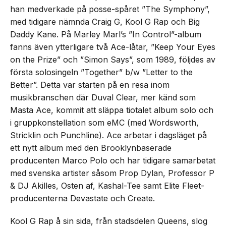
han medverkade på posse-spåret ”The Symphony”,
med tidigare nämnda Craig G, Kool G Rap och Big
Daddy Kane. På Marley Marl’s ”In Control”-album
fanns även ytterligare två Ace-låtar, ”Keep Your Eyes
on the Prize” och ”Simon Says”, som 1989, följdes av
första solosingeln ”Together” b/w ”Letter to the
Better”. Detta var starten på en resa inom
musikbranschen där Duval Clear, mer känd som
Masta Ace, kommit att släppa tiotalet album solo och
i gruppkonstellation som eMC (med Wordsworth,
Stricklin och Punchline). Ace arbetar i dagsläget på
ett nytt album med den Brooklynbaserade
producenten Marco Polo och har tidigare samarbetat
med svenska artister såsom Prop Dylan, Professor P
& DJ Akilles, Osten af, Kashal-Tee samt Elite Fleet-
producenterna Devastate och Create.
Kool G Rap å sin sida, från stadsdelen Queens, slog