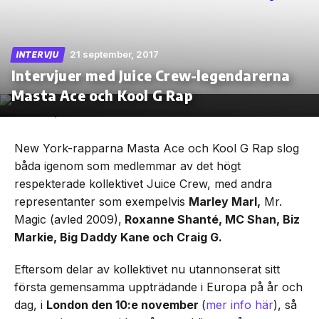
21 september, 2017
INTERVJU
Intervjuer med Juice Crew-legendarerna
Skip
to
Masta Ace och Kool G Rap
the
content
New York-rapparna Masta Ace och Kool G Rap slog
båda igenom som medlemmar av det högt
respekterade kollektivet Juice Crew, med andra
representanter som exempelvis
Marley Marl,
Mr.
Magic (avled 2009),
Roxanne Shanté, MC Shan, Biz
Markie, Big Daddy Kane och Craig G.
Eftersom delar av kollektivet nu utannonserat sitt
första gemensamma uppträdande i Europa på år och
dag, i
London den 10:e november
(
mer info här
), så