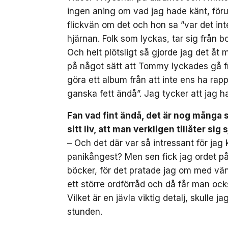
ingen aning om vad jag hade känt, föru
flickvän om det och hon sa ”var det inte
hjärnan. Folk som lyckas, tar sig från 
Och helt plötsligt så gjorde jag det åt 
på något sätt att Tommy lyckades gå från
göra ett album från att inte ens ha rap
ganska fett ändå”. Jag tycker att jag ha
Fan vad fint ändå, det är nog många 
sitt liv, att man verkligen tillåter sig 
– Och det där var så intressant för jag 
panikångest? Men sen fick jag ordet på 
böcker, för det pratade jag om med vä
ett större ordförråd och då får man oc
Vilket är en jävla viktig detalj, skulle 
stunden.