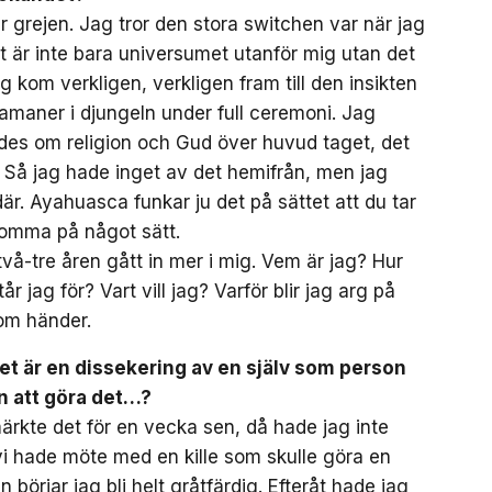
r grejen. Jag tror den stora switchen var när jag
Det är inte bara universumet utanför mig utan det
 kom verkligen, verkligen fram till den insikten
amaner i djungeln under full ceremoni. Jag
des om religion och Gud över huvud taget, det
 Så jag hade inget av det hemifrån, men jag
 där. Ayahuasca funkar ju det på sättet att du tar
 komma på något sätt.
två-tre åren gått in mer i mig. Vem är jag? Hur
r jag för? Vart vill jag? Varför blir jag arg på
om händer.
et är en dissekering av en själv som person
an att göra det…?
 märkte det för en vecka sen, då hade jag inte
i hade möte med en kille som skulle göra en
 börjar jag bli helt gråtfärdig. Efteråt hade jag