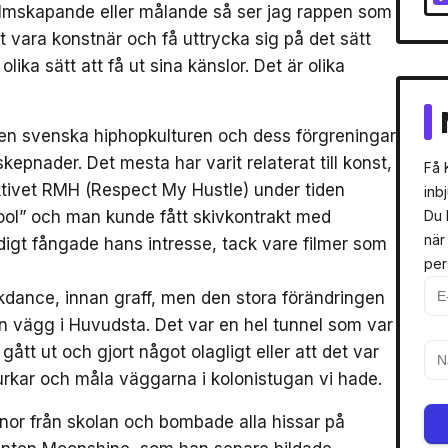
 filmskapande eller målande så ser jag rappen som
 vara konstnär och få uttrycka sig på det sätt
olika sätt att få ut sina känslor. Det är olika
n svenska hiphopkulturen och dess förgreningar
epnader. Det mesta har varit relaterat till konst,
Få 
ktivet RMH (Respect My Hustle) under tiden
inb
l” och man kunde fått skivkontrakt med
Du 
när
idigt fångade hans intresse, tack vare filmer som
per
kdance, innan graff, men den stora förändringen
 vägg i Huvudsta. Det var en hel tunnel som var
gått ut och gjort något olagligt eller att det var
burkar och måla väggarna i kolonistugan vi hade.
nnor från skolan och bombade alla hissar på