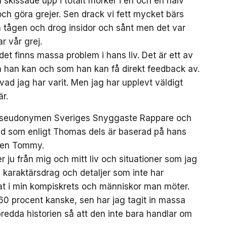
 skissade upp i totalt mörker i en och en halv
ch göra grejer. Sen drack vi fett mycket bärs
å tågen och drog insidor och sånt men det var
ar vår grej.
det finns massa problem i hans liv. Det är ett av
 han kan och som han kan få direkt feedback av.
n vad jag har varit. Men jag har upplevt väldigt
r.
 pseudonymen Sveriges Snyggaste Rappare och
ärld som enligt Thomas dels är baserad på hans
ären Tommy.
u från mig och mitt liv och situationer som jag
n karaktärsdrag och detaljer som inte har
erat i min kompiskrets och människor man möter.
ill 60 procent kanske, sen har jag tagit in massa
 bredda historien så att den inte bara handlar om