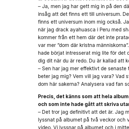
– Ja, men jag har gett mig in på den dä
insåg att det finns ett till universum. 
finns ett universum inom mig också. Jag
när jag drack ayahuasca i Peru med sh
kommer från ett hem där det inte prata
var mer ”dom där kristna människorna”.
hade börjat intresserat mig lite för det
dig dit när du är redo. Du är kallad att
– Sen har jag mer effektivt de senaste 
beter jag mig? Vem vill jag vara? Vad stå
dom här sakerna? Analysera vad fan s
Precis, det känns som att hela album
och som inte hade gått att skriva ut
– Det tror jag definitivt att det är. Jag
lyssnat på albumet på två veckor och v
video. Vi lyssnar på albumet och i mitten