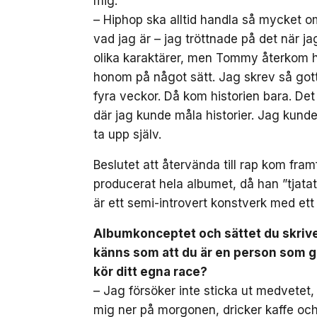
mig.
– Hiphop ska alltid handla så mycket om
vad jag är – jag tröttnade på det när j
olika karaktärer, men Tommy återkom hel
honom på något sätt. Jag skrev så gott
fyra veckor. Då kom historien bara. Det
där jag kunde måla historier. Jag kun
ta upp själv.
Beslutet att återvända till rap kom fra
producerat hela albumet, då han ”tjatat 
är ett semi-introvert konstverk med et
Albumkonceptet och sättet du skriver
känns som att du är en person som gö
kör ditt egna race?
– Jag försöker inte sticka ut medvetet, 
mig ner på morgonen, dricker kaffe och h