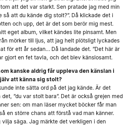
tom att det var starkt. Sen pratade jag med min
 så att du kände dig stolt?”. Då klickade det i
botten och upp, det är det som berör mig mest.
mitt eget album, vilket kändes lite pinsamt. Men
 mörker till ljus, att jag helt plötsligt lyckades
pat för ett år sedan… Då landade det. ”Det här är
r gjort en fet tavla, och det blev känslosamt.
som kanske aldrig får uppleva den känslan i
själv att känna sig stolt?
kunde inte sätta ord på det jag kände. Är det
det, ”du var stolt bara”. Det är också grejen med
nner sen: om man läser mycket böcker får man
kså en större chans att förstå vad man känner.
jag vilja säga. Jag märkte det verkligen i den