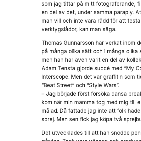
som jag tittar på mitt fotograferande,
en del av det, under samma paraply. Att
man vill och inte vara rädd för att testa 
verktygslådor, kan man säga.
Thomas Gunnarsson har verkat inom de
på många olika sätt och i många olika sk
men han har även varit en del av kolle
Adam Tensta gjorde succé med ”My Coo
Interscope. Men det var graffitin som t
”Beat Street” och ”Style Wars”.
– Jag började först försöka dansa brea
kom när min mamma tog med mig till en
målad. Då fattade jag inte att folk hade 
sprej. Men sen fick jag köpa två sprej
Det utvecklades till att han snodde pe