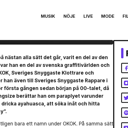
MUSIK
NÖJE
LIVE
MODE
FI
nyggaste Rappare
nästan alla sätt det går, varit en del av den
var han en del av svenska graffitivärlden och
KOK, Sveriges Snyggaste Klottrare och
 han även till Sveriges Snyggaste Rappare i
för första gången sedan början på 00-talet, då
ngsize berättar han om paraplyet varunder
dricka ayahuasca, att söka inåt och hitta
y”.
tligen bara ett namn under OKOK. På samma sätt