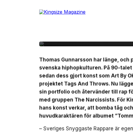
Skip
to
the
content
21 november, 2018
INTERVJU
Intervju: Sveriges S
Thomas Gunnarsson har länge, och på 
svenska hiphopkulturen. På 90-talet 
sedan dess gjort konst som Art By O
projektet Tags And Throws. Nu lägger
sin portfolio och återvänder till rap 
med gruppen The Narcissists. För Ki
hans konst verkar, att bomba tåg och 
huvudkaraktären för albumet ”Tomm
– Sveriges Snyggaste Rappare är egen