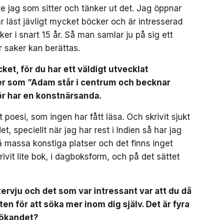
e jag som sitter och tänker ut det. Jag öppnar
ar läst jävligt mycket böcker och är intresserad
ker i snart 15 år. Så man samlar ju på sig ett
ur saker kan berättas.
ket, för du har ett väldigt utvecklat
der som ”Adam står i centrum och becknar
gör har en konstnärsanda.
t poesi, som ingen har fått läsa. Och skrivit sjukt
 speciellt när jag har rest i Indien så har jag
å massa konstiga platser och det finns inget
rivit lite bok, i dagboksform, och på det sättet
ntervju och det som var intressant var att du då
en för att söka mer inom dig själv. Det är fyra
 sökandet?