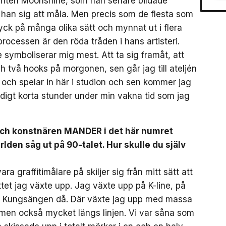
nten Moonshine, som han senare bildade
 han sig att måla. Men precis som de flesta som
ryck på många olika sätt och mynnat ut i flera
processen är den röda tråden i hans artisteri.
 symboliserar mig mest. Att ta sig framåt, att
h två hooks på morgonen, sen går jag till ateljén
och spelar in här i studion och sen kommer jag
ldigt korta stunder under min vakna tid som jag
n och konstnären MANDER i det här numret
rlden såg ut på 90-talet. Hur skulle du själv
a graffitimålare på skiljer sig från mitt sätt att
sättet jag växte upp. Jag växte upp på K-line, på
h Kungsängen då. Där växte jag upp med massa
t men också mycket längs linjen. Vi var såna som