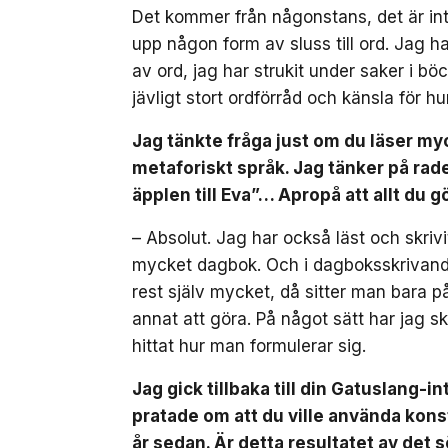
Det kommer från någonstans, det är int
upp någon form av sluss till ord. Jag h
av ord, jag har strukit under saker i böc
jävligt stort ordförråd och känsla för h
Jag tänkte fråga just om du läser myc
metaforiskt språk. Jag tänker på ra
äpplen till Eva”… Apropå att allt du 
– Absolut. Jag har också läst och skrivi
mycket dagbok. Och i dagboksskrivandet,
rest själv mycket, då sitter man bara p
annat att göra. På något sätt har jag sk
hittat hur man formulerar sig.
Jag gick tillbaka till din Gatuslang-i
pratade om att du ville använda konst
år sedan. Är detta resultatet av det