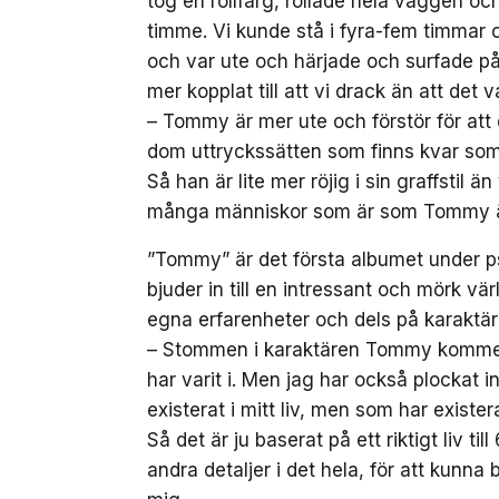
tog en rollfärg, rollade hela väggen och
timme. Vi kunde stå i fyra-fem timmar o
och var ute och härjade och surfade p
mer kopplat till att vi drack än att det v
– Tommy är mer ute och förstör för att 
dom uttryckssätten som finns kvar som
Så han är lite mer röjig i sin graffstil ä
många människor som är som Tommy ä
”Tommy” är det första albumet under
bjuder in till en intressant och mörk v
egna erfarenheter och dels på karakt
– Stommen i karaktären Tommy kommer j
har varit i. Men jag har också plockat i
existerat i mitt liv, men som har exist
Så det är ju baserat på ett riktigt liv t
andra detaljer i det hela, för att kunna