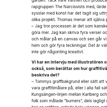
gården. Tack vare vännen och produce
rapgruppen The Narcissists med, lärde
sysslar med konst har det tagit sig utt
olika projekt. Thomas menar att själva 
– Jag tror processen är det som kanske
göra mer. Jag kan skriva fyra verser oc
och målar på en canvas och sen går vi 
hem och gör fyra teckningar. Det är vä
inte gör någonting kreativt.
Vi har en intervju med illustratöre
också, som berättar om hur graffitivä
beskriva det?
– Tommys graffbakgrund eller sätt att var
vara graffitimålare på, eller i alla fall 
Kungsängen-linjen mellan Karlberg oc
folk som målade ”burners”, dels laglig