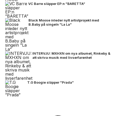
VC Barre släpper EP:n ”BARETTA”
Black Moose inleder nytt artistprojekt med
B.Baby på singeln ”La La”
INTERVJU: MXHXN om nya albumet, Rinkeby &
att skriva musik med livserfarenhet
T.G Boogie släpper ”Prada”