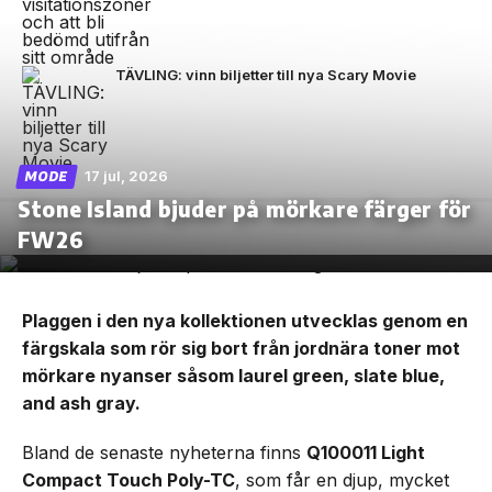
TÄVLING: vinn biljetter till nya Scary Movie
17 jul, 2026
MODE
Stone Island bjuder på mörkare färger för
FW26
Plaggen i den nya kollektionen utvecklas genom en
färgskala som rör sig bort från jordnära toner mot
mörkare nyanser såsom laurel green, slate blue,
and ash gray.
Bland de senaste nyheterna finns
Q100011 Light
Compact Touch Poly-TC
, som får en djup, mycket