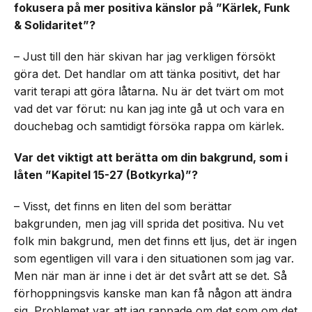
fokusera på mer positiva känslor på ”Kärlek, Funk
& Solidaritet”?
– Just till den här skivan har jag verkligen försökt
göra det. Det handlar om att tänka positivt, det har
varit terapi att göra låtarna. Nu är det tvärt om mot
vad det var förut: nu kan jag inte gå ut och vara en
douchebag och samtidigt försöka rappa om kärlek.
Var det viktigt att berätta om din bakgrund, som i
låten ”Kapitel 15-27 (Botkyrka)”?
– Visst, det finns en liten del som berättar
bakgrunden, men jag vill sprida det positiva. Nu vet
folk min bakgrund, men det finns ett ljus, det är ingen
som egentligen vill vara i den situationen som jag var.
Men när man är inne i det är det svårt att se det. Så
förhoppningsvis kanske man kan få någon att ändra
sig. Problemet var att jag rappade om det som om det