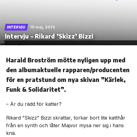
10 maj, 2013
INTERVJU
Skip
Intervju – Rikard ’Skizz’ Bizzi
to
the
content
Harald Broström mötte nyligen upp med
den albumaktuelle rapparen/producenten
för en pratstund om nya skivan ”Kärlek,
Funk & Solidaritet”.
– Är du rädd för katter?
Rikard ”Skizz” Bizzi skrattar, torkar bort lite katthår
från en synth och låter Majvor mysa ner sig i hans
knä.