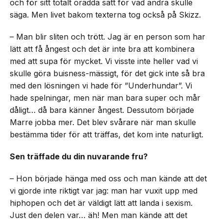
och för sitt totalt orädda sätt för vad andra skulle
säga. Men livet bakom texterna tog också på Skizz.
– Man blir sliten och trött. Jag är en person som har
lätt att få ångest och det är inte bra att kombinera
med att supa för mycket. Vi visste inte heller vad vi
skulle göra buisness-mässigt, för det gick inte så bra
med den lösningen vi hade för ”Underhundar”. Vi
hade spelningar, men när man bara super och mår
dåligt… då bara känner ångest. Dessutom började
Marre jobba mer. Det blev svårare när man skulle
bestämma tider för att träffas, det kom inte naturligt.
Sen träffade du din nuvarande fru?
– Hon började hänga med oss och man kände att det
vi gjorde inte riktigt var jag: man har vuxit upp med
hiphopen och det är väldigt lätt att landa i sexism.
Just den delen var… äh! Men man kände att det