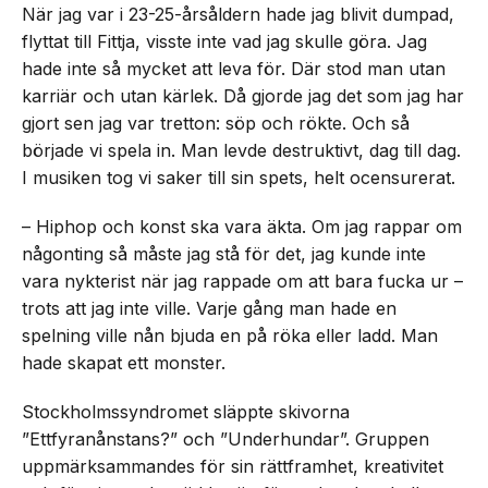
När jag var i 23-25-årsåldern hade jag blivit dumpad,
flyttat till Fittja, visste inte vad jag skulle göra. Jag
hade inte så mycket att leva för. Där stod man utan
karriär och utan kärlek. Då gjorde jag det som jag har
gjort sen jag var tretton: söp och rökte. Och så
började vi spela in. Man levde destruktivt, dag till dag.
I musiken tog vi saker till sin spets, helt ocensurerat.
– Hiphop och konst ska vara äkta. Om jag rappar om
någonting så måste jag stå för det, jag kunde inte
vara nykterist när jag rappade om att bara fucka ur –
trots att jag inte ville. Varje gång man hade en
spelning ville nån bjuda en på röka eller ladd. Man
hade skapat ett monster.
Stockholmssyndromet släppte skivorna
”Ettfyranånstans?” och ”Underhundar”. Gruppen
uppmärksammandes för sin rättframhet, kreativitet