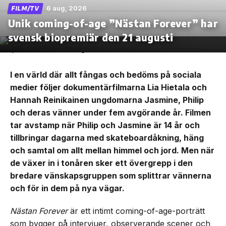
6 aug, 2026
FILM/TV
Unik coming-of-age ”Nästan Forever” har
svensk biopremiär den 21 augusti
I en värld där allt fångas och bedöms på sociala
medier följer dokumentärfilmarna Lia Hietala och
Hannah Reinikainen ungdomarna Jasmine, Philip
och deras vänner under fem avgörande år. Filmen
tar avstamp när Philip och Jasmine är 14 år och
tillbringar dagarna med skateboardåkning, häng
och samtal om allt mellan himmel och jord. Men när
de växer in i tonåren sker ett övergrepp i den
bredare vänskapsgruppen som splittrar vännerna
och för in dem på nya vägar.
Nästan Forever
är ett intimt coming-of-age-porträtt
som bygger på intervjuer, observerande scener och