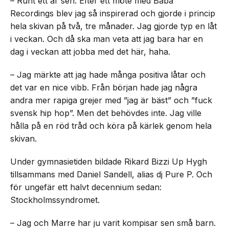
– Runt ett år sen. Efter ett möte med Baba
Recordings blev jag så inspirerad och gjorde i princip
hela skivan på två, tre månader. Jag gjorde typ en låt
i veckan. Och då ska man veta att jag bara har en
dag i veckan att jobba med det här, haha.
– Jag märkte att jag hade många positiva låtar och
det var en nice vibb. Från början hade jag några
andra mer rapiga grejer med ”jag är bäst” och ”fuck
svensk hip hop”. Men det behövdes inte. Jag ville
hålla på en röd tråd och köra på kärlek genom hela
skivan.
Under gymnasietiden bildade Rikard Bizzi Up Hygh
tillsammans med Daniel Sandell, alias dj Pure P. Och
för ungefär ett halvt decennium sedan:
Stockholmssyndromet.
– Jag och Marre har ju varit kompisar sen små barn.