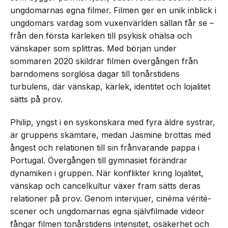
ungdomarnas egna filmer. Filmen ger en unik inblick i
ungdomars vardag som vuxenvärlden sällan får se –
från den första kärleken till psykisk ohälsa och
vänskaper som splittras. Med början under
sommaren 2020 skildrar filmen övergången från
barndomens sorglösa dagar till tonårstidens
turbulens, där vänskap, kärlek, identitet och lojalitet
sätts på prov.
Philip, yngst i en syskonskara med fyra äldre systrar,
är gruppens skämtare, medan Jasmine brottas med
ångest och relationen till sin frånvarande pappa i
Portugal. Övergången till gymnasiet förändrar
dynamiken i gruppen. När konflikter kring lojalitet,
vänskap och cancelkultur växer fram sätts deras
relationer på prov. Genom intervjuer, cinéma vérité-
scener och ungdomarnas egna självfilmade videor
fångar filmen tonårstidens intensitet, osäkerhet och