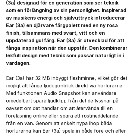
(3a) designad för en generation som ser teknik
som en förlängning av sin personlighet. Inspirerad
av musikens energi och självuttryck introducerar
Ear (3a) en djärvare färgpalett med en ny rosa
finish, tillsammans med svart, vitt och en
uppdaterad gul färg. Ear (3a) är utvecklad för att
fånga inspiration när den uppstår. Den kombinerar
lekfull design med teknik som passar naturligt in i
vardagen.
Ear (3a) har 32 MB inbyggt flashminne, vilket gör det
möjligt att fånga ljudögonblick direkt via hörlurarna.
Med funktionen Audio Snapshot kan användare
omedelbart spara ljudklipp från det de lyssnar på,
oavsett om det handlar om att återvända till en
föreläsning online eller spara ett röstmeddelande
från en vän. Genom att enkelt nypa ihop båda
hörlurarna kan Ear (3a) spela in både före och efter